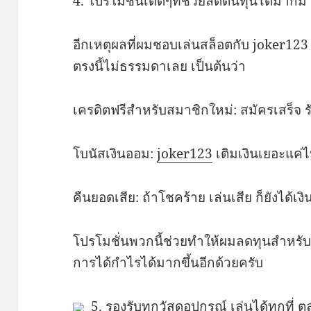
4. โปรโมชั่นเด็ดๆที่ช่วยลดต้นทุนได้มากม
อีกเหตุผลที่ผมชอบเล่นสล็อตกับ joker123 
ตรงนี้ไม่ธรรมดาเลย เป็นต้นว่า
เครดิตฟรีสำหรับสมาชิกใหม่: สมัครเสร็จ 
โบนัสเงินออม:
joker123
เติมเงินเยอะแค่ไห
คืนยอดเสีย: ถ้าโชคร้าย เล่นเสีย ก็ยังได้เงิ
โปรโมชั่นพวกนี้ช่วยทำให้ผมลดทุนสำหรับ
การได้กำไรได้มากขึ้นอีกด้วยครับ
5. รองรับทุกวัสดุอุปกรณ์ เล่นได้ทุกที่