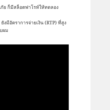
ภัย ก็มีสล็อตฟาโรห์ให้ทดลอง
ังมีอัตราการจ่ายเงิน (RTP) ที่สูง
ับผม