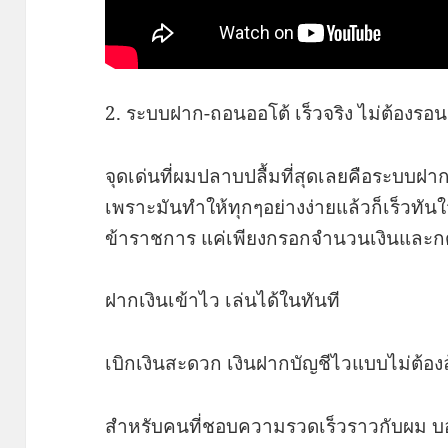
2. ระบบฝาก-ถอนออโต้ เร็วจริง ไม่ต้องรอ
จุดเด่นที่ผมปลาบปลื้มที่สุดเลยคือระบบ
เพราะมันทำให้ทุกๆอย่างง่ายแล้วก็เร็วทัน
ข้าราชการ แค่เพียงกรอกจำนวนเงินและกดการ
ฝากเงินเข้าไว เล่นได้ในทันที
เบิกเงินสะดวก เงินฝากบัญชีไวแบบไม่ต้องล
สำหรับคนที่ชอบความรวดเร็วราวกับผม บอก