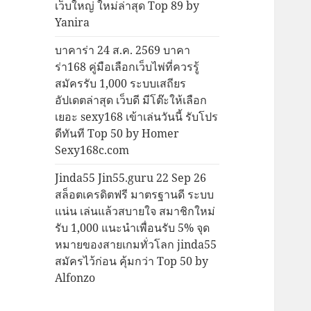
เว็บใหญ่ ใหม่ล่าสุด Top 89 by
Yanira
บาคาร่า 24 ส.ค. 2569 บาคา
ร่า168 คู่มือเลือกเว็บไพ่ที่ควรรู้
สมัครรับ 1,000 ระบบเสถียร
อัปเดตล่าสุด เว็บดี มีโต๊ะให้เลือก
เยอะ sexy168 เข้าเล่นวันนี้ รับโปร
ดีทันที Top 50 by Homer
Sexy168c.com
Jinda55 Jin55.guru 22 Sep 26
สล็อตเครดิตฟรี มาตรฐานดี ระบบ
แน่น เล่นแล้วสบายใจ สมาชิกใหม่
รับ 1,000 แนะนำเพื่อนรับ 5% จุด
หมายของสายเกมทั่วโลก jinda55
สมัครไว้ก่อน คุ้มกว่า Top 50 by
Alfonzo