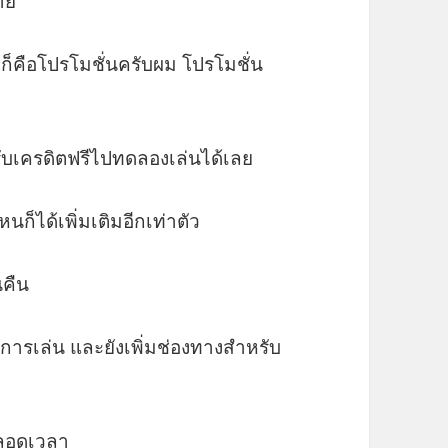
าย
ก็คือโปรโมชั่นครับผม โปรโมชั่น
รับเครดิตฟรีไปทดลองเล่นได้เลย
นก็ได้เพิ่มเติมอีกเท่าตัว
นคืน
การเล่น และยังเพิ่มช่องทางสำหรับ
 ตลอดเวลา