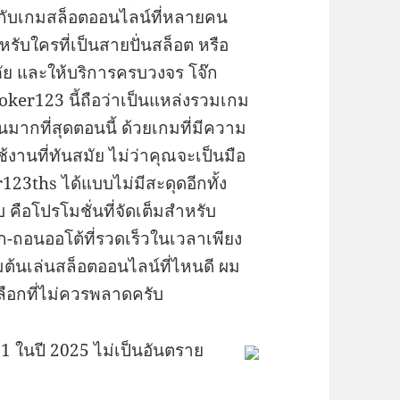
ี่ยวกับเกมสล็อตออนไลน์ที่หลายคน
รับใครที่เป็นสายปั่นสล็อต หรือ
ดภัย และให้บริการครบวงจร โจ๊ก
oker123 นี้ถือว่าเป็นแหล่งรวมเกม
นมากที่สุดตอนนี้ ด้วยเกมที่มีความ
นที่ทันสมัย ไม่ว่าคุณจะเป็นมือ
23ths ได้แบบไม่มีสะดุดอีกทั้ง
 คือโปรโมชั่นที่จัดเต็มสำหรับ
-ถอนออโต้ที่รวดเร็วในเวลาเพียง
ริ่มต้นเล่นสล็อตออนไลน์ที่ไหนดี ผม
ลือกที่ไม่ควรพลาดครับ
1 ในปี 2025 ไม่เป็นอันตราย