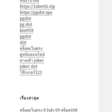
หนังโป๊ไทย
https://1xbetth.vip
https://pgslot.spa
pgslot
pg slot
kiss918
pgslot
slot
สล็อตเว็บตรง
ดูหนังออนไลน์
ทางเข้า joker
joker slot
โจ๊กเกอร์123
เรื่องล่าสุด
สล็อตเว็บตรง 8 July 69 สล็อต168