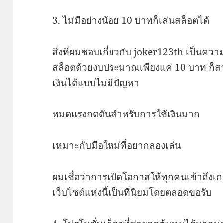
3. ไม่มีอย่างน้อย 10 บาทก็เล่นสล็อตได้
สิ่งที่ผมชอบเกี่ยวกับ joker123th เป็นความ
สล็อตด้วยงบประมาณเพียงแค่ 10 บาท ก็
เงินได้แบบไม่มีปัญหา
หมดแรงกดดันสำหรับการใช้เงินมาก
เหมาะกับมือใหม่ที่อยากลองเล่น
ผมเชื่อว่าการเปิดโอกาสให้ทุกคนเข้าถึงเกมได
เว็บไซต์แห่งนี้เป็นที่นิยมโดยตลอดขอรับ