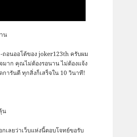
นาน
ฝาก-ถอนออโต้ของ joker123th ครับผม
ใจมาก คุณไม่ต้องรอนาน ไม่ต้องแจ้ง
ันตี ทุกสิ่งก็เสร็จใน 10 วินาที!
ุ้น
เลยว่าเว็บแห่งนี้ตอบโจทย์ขอรับ