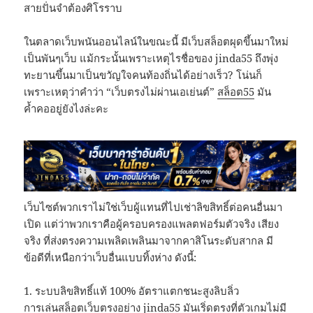
สายปั่นจำต้องศิโรราบ
ในตลาดเว็บพนันออนไลน์ในขณะนี้ มีเว็บสล็อตผุดขึ้นมาใหม่
เป็นพันๆเว็บ แม้กระนั้นเพราะเหตุไรชื่อของ jinda55 ถึงพุ่ง
ทะยานขึ้นมาเป็นขวัญใจคนท้องถิ่นได้อย่างเร็ว? โน่นก็
เพราะเหตุว่าคำว่า “เว็บตรงไม่ผ่านเอเย่นต์”
สล็อต55
มัน
ค้ำคออยู่ยังไงล่ะคะ
เว็บไซต์พวกเราไม่ใช่เว็บผู้แทนที่ไปเช่าลิขสิทธิ์ต่อคนอื่นมา
เปิด แต่ว่าพวกเราคือผู้ครอบครองแพลตฟอร์มตัวจริง เสียง
จริง ที่ส่งตรงความเพลิดเพลินมาจากคาสิโนระดับสากล มี
ข้อดีที่เหนือกว่าเว็บอื่นแบบทิ้งห่าง ดังนี้:
1. ระบบลิขสิทธิ์แท้ 100% อัตราแตกชนะสูงลิบลิ่ว
การเล่นสล็อตเว็บตรงอย่าง jinda55 มันเริ่ดตรงที่ตัวเกมไม่มี