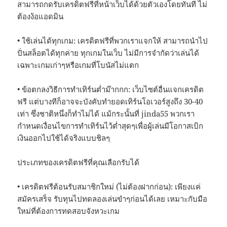
สามารถกดรับเครดิตฟรีที่หน้าเว็บได้ด้วยตัวเองโดยทันที ไม่
ต้องง้อแอดมิน
• ใช้เล่นได้ทุกเกม: เครดิตฟรีที่พวกเราแจกให้ สามารถนำไป
ปั่นสล็อตได้ทุกค่าย ทุกเกมในเว็บ ไม่มีการจำกัดว่าเล่นได้
เฉพาะเกมเก่าๆหรือเกมที่โบนัสไม่แตก
• ข้อตกลงวิธีการทำเทิร์นต่ำม๊ากกก: เว็บไซต์อื่นแจกเครดิต
ฟรี แต่บางทีก็อาจจะบังคับทำยอดเทิร์นโอเวอร์สูงถึง 30-40
เท่า ซึ่งชาติหนึ่งก็ทำไม่ได้ แม้กระนั้นที่ jinda55 พวกเรา
กำหนดเงื่อนไขการทำเทิร์นไว้ต่ำสุดๆเพื่อผู้เล่นมีโอกาสเบิก
เงินออกไปใช้ได้จริงแบบชิลๆ
ประเภทของเครดิตฟรีที่คุณเลือกรับได้
• เครดิตฟรีต้อนรับสมาชิกใหม่ (ไม่ต้องฝากก่อน): เพียงแค่
สมัครเสร็จ รับทุนไปทดลองเล่นขำๆก่อนได้เลย เหมาะกับมือ
ใหม่ที่ต้องการทดสอบจังหวะเกม