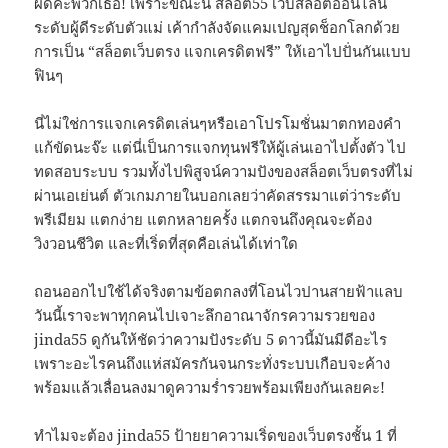
ผิดค่ะพวกเธอ! เพราะขณะนี้ สล็อต55 เว็บสล็อตออนไลน์
ระดับผู้ดีระดับตัวแม่ เค้ากำลังจัดแคมเปญสุดช็อกโลกด้วย
การเป็น “สล็อตเว็บตรง แจกเครดิตฟรี” ให้เอาไปปั่นกันแบบ
ฟินๆ
นี่ไม่ใช่การแจกเครดิตเล่นๆหรือเอาโปรโมชั่นมาตกทองคำ
แก้ขัดนะจ๊ะ แต่นี่เป็นการแจกทุนฟรีให้ผู้เล่นเอาไปตั้งตัว ไป
ทดสอบระบบ รวมทั้งไปพิสูจน์ความปังของสล็อตเว็บตรงที่ไม่
ผ่านเอเย่นต์ ตัวเกมภายในบอกเลยว่าคัดสรรมาแต่ว่าระดับ
พรีเมียม แตกง่าย แตกหลายครั้ง แตกจนถึงคุณจะต้อง
วิงวอนชีวิต และที่เริ่ดที่สุดคือเล่นได้เท่าใด
ถอนออกไปใช้ได้จริงตามข้อตกลงที่โอนไวปานสายฟ้าแลบ
วันนี้เราจะพาทุกคนไปเจาะลึกอาณาจักรความรวยของ
jinda55 ดูกันให้ชัดว่าความปังระดับ 5 ดาวนี้มันมีดีอะไร
เพราะอะไรคนถึงแห่สมัครกันจนกระทั่งระบบเกือบจะค้าง
พร้อมแล้วเลื่อนลงมาดูความร่ำรวยพร้อมเพียงกันเลยคะ!
ทำไมจะต้อง jinda55 ป้ายยาความเริ่ดของเว็บตรงชั้น 1 ที่