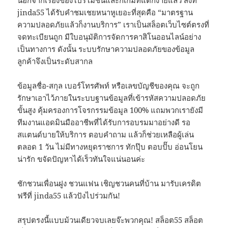
jinda55 ได้รับคำชมเชยหนาหูเยอะที่สุดคือ “มาตรฐาน
ความปลอดภัยแล้วก็งานบริการ” เราเป็นสล็อตเว็บไซต์ตรงที่
จดทะเบียนถูก มีใบอนุมัติการจัดการคาสิโนออนไลน์อย่าง
เป็นทางการ ดังนั้น ระบบรักษาความปลอดภัยของข้อมูล
ลูกค้าจึงเป็นระดับสากล
ข้อมูลชื่อ-สกุล เบอร์โทรศัพท์ หรือเลขบัญชีของคุณ จะถูก
รักษาเอาไว้ภายในระบบฐานข้อมูลที่เข้ารหัสความปลอดภัย
ขั้นสูง คุ้มครองการโจรกรรมข้อมูล 100% แถมพวกเรายังมี
ทีมงานแอดมินมืออาชีพที่ได้รับการอบรมมาอย่างดี รอ
สแตนด์บายให้บริการ ตอบคำถาม แล้วก็ช่วยเหลือผู้เล่น
ตลอด 1 วัน ไม่มีทางหยุดราชการ ทักปุ๊บ ตอบปั๊บ อ่อนโยน
น่ารัก ขจัดปัญหาได้เร็วทันใจแน่นอนค่ะ
ชักชวนเพื่อนฝูง ชวนแฟน เชิญชวนคนที่บ้าน มารับเครดิต
ฟรีที่ jinda55 แล้วปังไปร่วมกัน!
สรุปตรงนี้แบบม้วนเดียวจบเลยจ๊ะพวกคุณ! สล็อต55 สล็อต