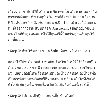
เนื่องจากเครดิตฟรีที่ได้มาบางทีอาจจะไม่ได้หนาแน่นเท่ากับ
การฝากเงินเอง ด้วยเหตุนั้น สิ่งแรกที่ต้องทำเป็นการเลือกเกม
ที่เริ่มต้นเบทต่ำๆ(ดังเช่น เบทละ 0.5 – 1 บาท) และก็เลือกเกม
ที่มีฟีเจอร์การชนะแบบตลอด (Cascading) ยกตัวอย่างเช่น
เกมสไตล์ตัวคูณสะสม เพื่อใช้ทุนฟรีนี้ปั่นสร้างฐานเงินทุนให้
ดกขึ้นก่อน
• Step 2: ห้ามใช้ระบบ Auto Spin เด็ดขาดในระยะแรก
จดจำไว้ให้ขึ้นใจเลยจ๊ะ! ทุนน้อยต้องใจเย็นๆให้ใช้วิธีกดสปิน
ด้วยมือตนเอง ค่อยๆพิจารณาจังหวะรอบการออกรางวัลของ
เกม ปลดปล่อยให้วงล้อหยุดหมุนเองบ้าง กดหยุดเองบ้าง เพื่อ
เป็นการจับทิศทางอัลกอริทึมของระบบสล็อต เมื่อใดที่เริ่มได้
กำไรสะสมพูนขึ้น ค่อยเริ่มขยับเงินเดิมพันขึ้นครั้งละสเต็ป
• Step 3: ได้ตามเป้าปุ๊บ กดถอนปั๊บ ห้ามโลภ!