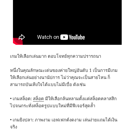
เกมให้เลือกเล่นมาก ตอบโจทย์ทุกความปรารถนา
หนึ่งในคุณลักษณะเด่นของค่ายใหญ่อันดับ 1 เป็นการมีเกม
ให้เลือกเล่นอย่างนานัปการ ไม่ว่าคุณจะเป็นสายไหน ก็
สามารถบันเทิงใจได้แบบไม่มีเบื่อ ดังเช่น
• เกมสล็อต:
สล็อต
มีให้เลือกล้นหลามตั้งแต่สล็อตคลาสสิก
ไปจนกระทั่งสล็อตรูปแบบใหม่ที่มีฟีเจอร์สุดล้ำ
• เกมยิงปลา: ภาพงาม เอฟเฟกต์งดงาม เล่นง่ายแถมได้เงิน
จริง