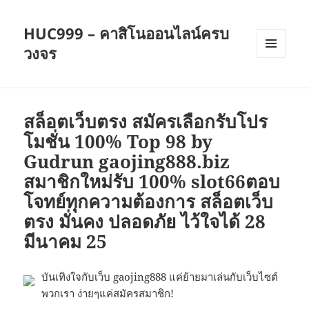
HUC999 – คาสิโนออนไลน์ครบ
วงจร
เมนู
และวิด
เจ็ต
สล็อตเว็บตรง สมัครเลือกรับโปร
โมชั่น 100% Top 98 by
Gudrun gaojing888.biz
สมาชิกใหม่รับ 100% slot66ตอบ
โจทย์ทุกความต้องการ สล็อตเว็บ
ตรง มั่นคง ปลอดภัย ไว้ใจได้ 28
มีนาคม 25
บันเทิงใจกับเว็บ gaojing888 แค่ย้ายมาเล่นกับเว็บไซต์
พวกเรา ง่ายๆแค่สมัครสมาชิก!