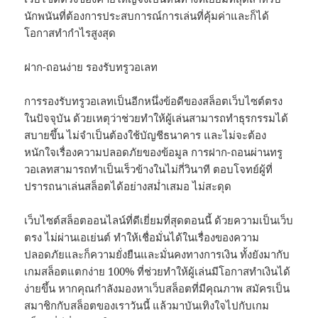
นักพนันที่ต้องการประสบการณ์การเล่นที่คุ้มค่าและก็ได้
โอกาสทำกำไรสูงสุด
ฝาก-ถอนง่าย รองรับทรูวอเลท
การรองรับทรูวอเลทเป็นอีกหนึ่งข้อดีของสล็อตเว็บไซต์ตรง
ในปัจจุบัน ด้วยเหตุว่าช่วยทำให้ผู้เล่นสามารถทำธุรกรรมได้
สบายขึ้น ไม่จำเป็นต้องใช้บัญชีธนาคาร และไม่จะต้อง
หนักใจเรื่องความปลอดภัยของข้อมูล การฝาก-ถอนผ่านทรู
วอเลทสามารถทำเป็นเร็วข้างในไม่กี่วินาที ตอบโจทย์ผู้ที่
ปรารถนาเล่นสล็อตได้อย่างสม่ำเสมอ ไม่สะดุด
เว็บไซต์สล็อตออนไลน์ที่ดีเยี่ยมที่สุดตอนนี้ ด้วยความเป็นเว็บ
ตรง ไม่ผ่านเอเย่นต์ ทำให้เชื่อมั่นได้ในเรื่องของความ
ปลอดภัยและก็ความยั่งยืนและมั่นคงทางการเงิน ทั้งยังมากับ
เกมสล็อตแตกง่าย 100% ที่ช่วยทำให้ผู้เล่นมีโอกาสทำเงินได้
ง่ายขึ้น หากคุณกำลังมองหาเว็บสล็อตที่มีคุณภาพ สมัครเป็น
สมาชิกกับสล็อตของเราวันนี้ แล้วมาบันเทิงใจไปกับเกม