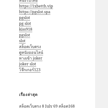
หนังโป๊ไทย
https://1xbetth.vip
https://pgslot.spa
pgslot
pg slot
kiss918
pgslot
slot
สล็อตเว็บตรง
ดูหนังออนไลน์
ทางเข้า joker
joker slot
โจ๊กเกอร์123
เรื่องล่าสุด
สล็อตเว็บตรง 8 July 69 สล็อต168