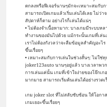
ตกลงหรือฟีเจอร์นานๆมักจะเหมาะสมกับกา
สามารถเปิดเกมแล้วเริ่มเล่นได้เลย ไม่ว่าจะ
สัปดาห์ก็ตาม อย่างไรก็เล่นได้แน่ๆ
• ไม่ต้องจำเนื้อหามาก: บางเกมมีระบบห
ทำงานของมันไปด้วย แม้กระนั้นเกมที่เล่
เราไม่ต้องกังวลว่าจะลืมข้อมูลสำคัญอะไร จ
ขึ้นเรื่อยๆ
• เหมาะสมกับการเล่นในช่วงสั้นๆ: ไม่ใช่
joker123auto นานๆอยู่แล้ว บางเวลาพวกเ
การเล่นแค่นั้น เกมที่เข้าใจง่ายของโจ๊กเกอร
มากมาย สามารถเริ่มต้นเล่นได้อย่างรวดเร
เกม joker slot ที่ไม่สลับซับซ้อน ให้โอกา
เกมเยอะขึ้นเรื่อยๆ