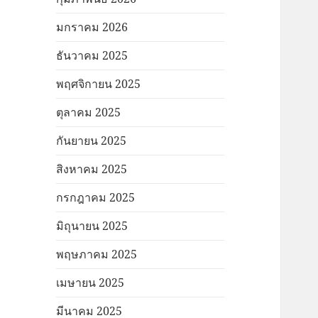
มกราคม 2026
ธันวาคม 2025
พฤศจิกายน 2025
ตุลาคม 2025
กันยายน 2025
สิงหาคม 2025
กรกฎาคม 2025
มิถุนายน 2025
พฤษภาคม 2025
เมษายน 2025
มีนาคม 2025