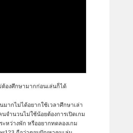
่ต้องศึกษามากก่อนเล่นก็ได้
มากไม่ได้อยากใช้เวลาศึกษาเล่า
ู้คนจำนวนไม่ใช้น้อยต้องการเปิดเกม
่นระหว่างพัก หรืออยากทดลองเกม
oker123 ถือว่าตอบปัญหาคนเล่น