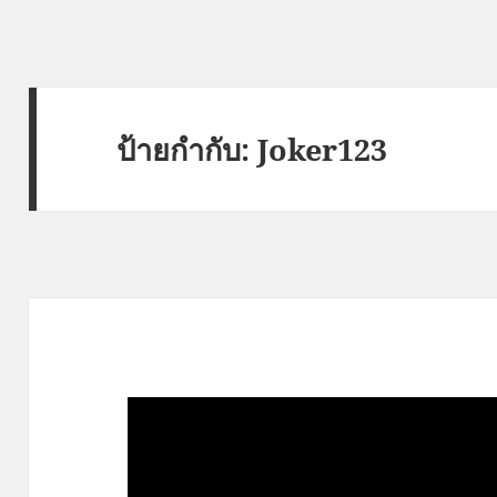
ป้ายกำกับ:
Joker123