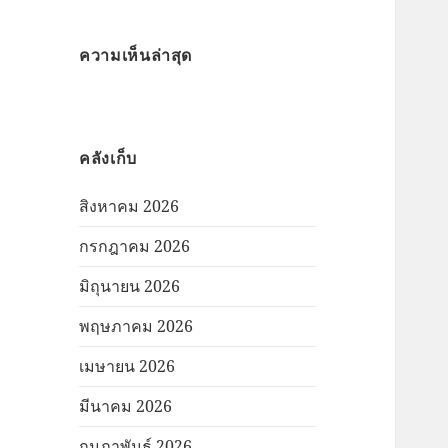
ความเห็นล่าสุด
คลังเก็บ
สิงหาคม 2026
กรกฎาคม 2026
มิถุนายน 2026
พฤษภาคม 2026
เมษายน 2026
มีนาคม 2026
กุมภาพันธ์ 2026