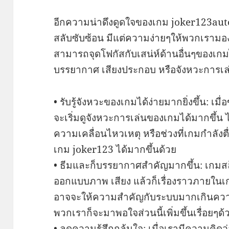
อีกความน่าดึงดูดใจของเกม joker123aut
สลับซับซ้อน มีแต่ความง่ายๆให้พวกเรามองเ
สามารถจุดโฟกัสกับเสน่ห์ด้านอื่นๆของเกม
บรรยากาศ เสียงประกอบ หรือจังหวะการเล
• รับรู้จังหวะของเกมได้ง่ายมากยิ่งขึ้น: เ
จะเริ่มดูจังหวะการเล่นของเกมได้มากขึ้น
ความเคลื่อนไหวเหตุ หรือช่วงที่เกมกำลัง
เกม joker123 ได้มากขึ้นด้วย
• ธีมและก็บรรยากาศสำคัญมากขึ้น: เกมสล็
ออกแบบภาพ เสียง แล้วก็เรื่องราวภายในเกม
อาจจะให้ความสำคัญกับระบบมากเกินความจ
พวกเราก็จะมาพอใจส่วนนี้เพิ่มขึ้นเรื่อยๆด้
• ลดความรู้สึกกลุ้มใจ: เมื่อเรามีความคิ