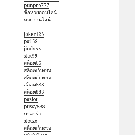
punpro777
ซื้อหวยออนไลน์
หวยออนไลน์
joker123
pg168
jinda55
slot99
สล็อต66
สล็อตเว็บตรง
สล็อตเว็บตรง
สล็อต888
สล็อต888
pgslot
pussy888
บาคาร่า
slotxo
สล็อตเว็บตรง