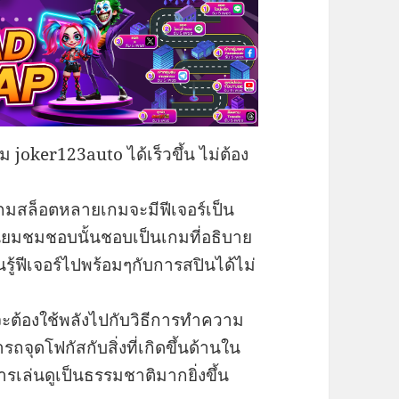
ม joker123auto ได้เร็วขึ้น ไม่ต้อง
กมสล็อตหลายเกมจะมีฟีเจอร์เป็น
นิยมชมชอบนั้นชอบเป็นเกมที่อธิบาย
นรู้ฟีเจอร์ไปพร้อมๆกับการสปินได้ไม่
ี่จะต้องใช้พลังไปกับวิธีการทำความ
ุดโฟกัสกับสิ่งที่เกิดขึ้นด้านใน
ารเล่นดูเป็นธรรมชาติมากยิ่งขึ้น