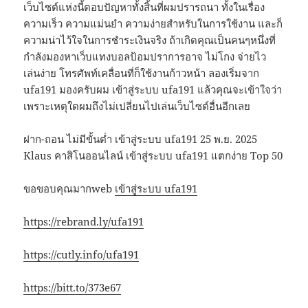
เว็บไซต์แห่งนี้ตอบปัญหาทั้งสิ้นที่ผมปรารถนา ทั้งในเรื่อง
ความเร็ว ความแม่นยำ ความง่ายสำหรับในการใช้งาน และก็
ความน่าไว้ใจในการชำระเงินจริง ถ้าเกิดคุณเป็นคนๆหนึ่งที่
กำลังมองหาเว็บแทงบอลป้อมปราการอาจ ไม่โกง จ่ายไว
เล่นง่าย โทรศัพท์เคลื่อนที่ก็ใช้งานก้าวหน้า ลองเริ่มจาก
ufa191 มองครับผม เข้าสู่ระบบ ufa191 แล้วคุณจะเข้าใจว่า
เพราะเหตุใดผมถึงไม่เปลี่ยนไปเล่นเว็บไซต์อื่นอีกเลย
ฝาก-ถอน ไม่มีขั้นต่ำ เข้าสู่ระบบ ufa191 25 พ.ย. 2025
Klaus คาสิโนออนไลน์ เข้าสู่ระบบ ufa191 แตกง่าย Top 50
ขอขอบคุณมากweb
เข้าสู่ระบบ ufa191
https://rebrand.ly/ufa191
https://cutly.info/ufa191
https://bitt.to/373e67