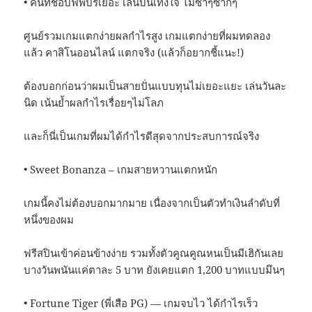
• คนที่ชอบฟีพบร์เยอะ เล่นบันเทิงใจ ไม่ซ้ำๆซากๆ
ศูนย์รวมเกมแตกง่ายผลกำไรสูง เกมแตกง่ายที่ผมทดลอง
แล้ว คาสิโนออนไลน์ แตกจริง (แล้วก็อยากชี้แนะ!)
ต้องบอกก่อนว่าผมเป็นสายปั่นแบบทุนไม่เยอะแยะ เล่นวันละ
นิด เน้นย้ำผลกำไรเรื่อยๆไม่โลภ
และก็นี่เป็นเกมที่ผมได้กำไรดีสุดจากประสบการณ์จริง
• Sweet Bonanza – เกมสายหวานแตกหนัก
เกมนี้คงไม่ต้องบอกมากมาย เนื่องจากเป็นตัวทำเงินลำดับที่
หนึ่งของผม
ฟรีสปินเข้าค่อนข้างง่าย รวมทั้งตัวคูณคูณหนเป็นมีเฮิกันเลย
บางวันพนันแค่ตาละ 5 บาท ยังเคยแตก 1,200 บาทแบบมึนๆ
• Fortune Tiger (พี่เสือ PG) — เกมจบไว ได้กำไรเร็ว