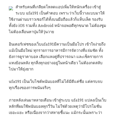
สำหรับคนที่เกลียดโหลดแอปเพิ่มให้หนักเครื่อง เข้าสู่
ระบบ ufa191 เป็นคำตอบ เพราะว่าเว็บนี้วางแบบมาให้
ใช้งานผ่านบราวเซอร์ได้ทั้งบนมือถือแล้วก็แท็บเล็ต รองรับ
ทั้งยัง iOS รวมทั้ง Android หน้าจอพอดีทุกขนาด ไม่ต้องซูม
ไม่ต้องเลื่อนหาปุ่มให้วุ่นวาย
อินเตอร์เฟซของเว็บufa191มีความเป็นมือโปร เข้าใจง่ายถึง
แม้เป็นมือใหม่ ทุกรายการอาหารมีการจัดวางที่แจ่มชัด ทั้ง
ยังการดูราคาบอล เลือกแทงคู่ที่ปรารถนา และเช็ครายการ
แทงย้อนหลัง ทุกสิ่งทุกอย่างอยู่ในหน้าเดียว ไม่ต้องกดสลับ
ไปมาให้ยุ่งยาก
ufa191 เป็นเว็บไซต์พนันบอลที่ไม่ได้มีดีแค่ชื่อ แต่ครบจบ
ทุกเรื่องของการพนันจริงๆ
ภายหลังเล่นมาหลายเดือน เข้าสู่ระบบ ufa191 แปลงเป็นเว็บ
หลักที่ผมใช้พนันบอลทุกวี่วัน ไม่ใช่ด้วยเหตุว่ามีโปรโมชั่น
เยอะแยะ หรือเนื่องจากว่าสหายชี้แนะ แม้กระนั้นเพราะว่า