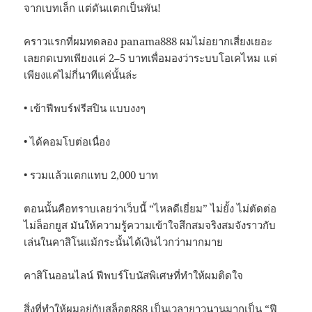
จากเบทเล็ก แต่ดันแตกเป็นพัน!
คราวแรกที่ผมทดลอง panama888 ผมไม่อยากเสี่ยงเยอะ
เลยกดเบทเพียงแค่ 2–5 บาทเพื่อมองว่าระบบโอเคไหม แต่
เพียงแค่ไม่กี่นาทีแค่นั้นล่ะ
• เข้าฟีพบร์ฟรีสปิน แบบงงๆ
• ได้คอมโบต่อเนื่อง
• รวมแล้วแตกแทบ 2,000 บาท
ตอนนั้นคือทราบเลยว่าเว็บนี้ “ไหลดีเยี่ยม” ไม่ยั้ง ไม่ตัดต่อ
ไม่ล็อกยูส มันให้ความรู้ความเข้าใจสึกสมจริงสมจังราวกับ
เล่นในคาสิโนแม้กระนั้นได้เงินไวกว่ามากมาย
คาสิโนออนไลน์ ฟีพบร์โบนัสพิเศษที่ทำให้ผมติดใจ
สิ่งที่ทำให้ผมอยู่กับสล็อต888 เป็นเวลายาวนานมากเป็น “ฟี