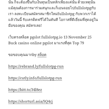
นั้น ก็จะต้องขึ้นกับเงินทุนเป็นหลักเพียงแค่นั้น ด้วยเหตุนั้น
แม้คุณต้องการมาร่วมสนุกและก็เอนจอยไปfullslotpgกับ
เรา ลงทะเบียนสมัครสมาชิกใหม่fullslotpg กับพวกเราได้
แล้ววันนี้ รับเครดิตฟรีได้ในทันที โอกาสที่ดีเยี่ยมที่สุดอยู่ใน
มือของคุณ สมัครเลย!
เว็บตรงสล็อต pgslot fullslotpg.io 13 November 25
Buck casino online pgslot มาแรงที่สุด Top 79
ขอขอบคุณมากby
สล็อต
https://rebrand.ly/fullslotpg-run
https://cutly.info/fullslotpg-run
https://bitt.to/34l8ez
https://shorturl.asia/SQ4cj