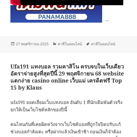
…
เขียน
หมวด
ป้าย
27 พฤศจิกายน 2025
คาสิโนออนไลน์
คาสิโนออนไลน์
เมื่อ
หมู่
กำกับ
Ufa191 แทงบอล รวมคาสิโน ครบจบในเว็บเดียว
อัตราจ่ายสูงที่สุดปีนี้ 29 พฤศจิกายน 68 website
แตกง่าย casino online เว็บแม่ เครดิตฟรี Top
15 by Klaus
ufa191 ยอดเยี่ยมเว็บแทงบอล อันดับ 1 ที่นักเดิมพันตัวจริง
ยกให้เป็นเว็บไซต์หลักของปีนี้
คนไหนกันที่เคยผิดหวังจากเว็บไซต์บอลที่ถูกใจปิดปรับแก้
ช่วงบอลกำลังเตะ หรือฝากแล้วเงินเข้าช้า ถอนเงินก็จำต้อง