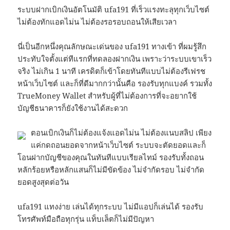
ระบบฝากเบิกเงินอัตโนมัติ ufa191 ที่เร็วแรงทะลุทุกเว็บไซต์
ไม่ต้องทักแอดไม่น ไม่ต้องรอรอบถอนให้เสียเวลา
นี่เป็นอีกหนึ่งคุณลักษณะเด่นของ ufa191 ทางเข้า ที่ผมรู้สึก
ประทับใจตั้งแต่ทีแรกที่ทดลองฝากเงิน เพราะว่าระบบเขาเร็ว
จริง ไม่เกิน 1 นาที เครดิตก็เข้าโดยทันทีแบบไม่ต้องรีเฟรช
หน้าเว็บไซต์ และก็ที่ดีมากกว่านั้นคือ รองรับทุกแบงค์ รวมทั้ง
TrueMoney Wallet สำหรับผู้ที่ไม่ต้องการที่จะอยากใช้
บัญชีธนาคารก็ยังใช้งานได้สะดวก
ตอนเบิกเงินก็ไม่ต้องแจ้งแอดไม่น ไม่ต้องแนบสลิป เพียง
แค่กดถอนยอดจากหน้าเว็บไซต์ ระบบจะตัดยอดและก็
โอนฝากบัญชีของคุณในทันทีแบบเรียลไทม์ รองรับทั้งถอน
หลักร้อยหรือหลักแสนก็ไม่มีขัดข้อง ไม่จำกัดรอบ ไม่จำกัด
ยอดสูงสุดต่อวัน
ufa191 แทงง่าย เล่นได้ทุกระบบ ไม่มีแอปก็เล่นได้ รองรับ
โทรศัพท์มือถือทุกรุ่น แท็บเล็ตก็ไม่มีปัญหา