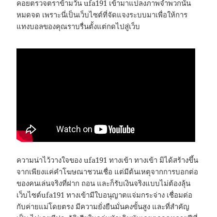
คอยตรวจตราข้ามวัน ufa191 เข้ามาแปลงภาพจำพวกนั้น
หมดจด เพราะนี่เป็นเว็บไซต์ที่จัดแจงระบบมาเพื่อให้การ
แทงบอลของคุณราบรื่นตั้งแต่กดไปสู่เว็บ
ความน่าไว้วางใจของ ufa191 ทางเข้า ทางเข้า มิได้สร้างขึ้น
จากเพียงแค่คำโฆษณาชวนเชื่อ แต่มีต้นเหตุจากการบอกต่อ
ของคนเล่นจริงที่ฝาก ถอน และก็รับเงินจริงแบบไม่ต้องลุ้น
เว็บไซต์ufa191 ทางเข้ามีใบอนุญาตแจ่มกระจ่าง เชื่อมต่อ
กับค่ายแม่โดยตรง มีความยั่งยืนมั่นคงขั้นสูง และที่สำคัญ