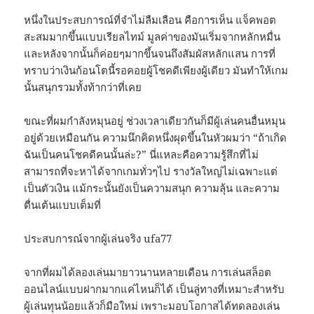
หนึ่งในประสบการณ์ที่จำไม่ลืมเลือน คือการเห็น แจ็คพอต
สะสมมากขึ้นแบบเรียลไทม์ มูลค่าของมันเริ่มจากหลักหมื่น
และหลังจากนั้นก็ค่อยๆมากขึ้นจนถึงสัมผัสหลักแสน การที่
ทราบว่าเงินก้อนโตนี้รอคอยผู้โชคดีเพียงผู้เดียว มันทำให้เกม
นั้นสนุกรวมทั้งท้ากว่าที่เคย
ขณะที่ผมกำลังหมุนอยู่ ช่วงเวลาเดียวกันก็มีผู้เล่นคนอื่นหมุน
อยู่ด้วยเหมือนกัน ความนึกคิดหนึ่งผุดขึ้นในหัวผมว่า “ถ้าเกิด
ฉันเป็นคนโชคดีคนนั้นล่ะ?” นี่แหละคือความรู้สึกที่ไม่
สามารถที่จะหาได้จากเกมทั่วๆไป รางวัลใหญ่ไม่เฉพาะแต่
เป็นตัวเงิน แม้กระนั้นยังเป็นความสนุก ความลุ้น และความ
ตื่นเต้นแบบเต็มที่
ประสบการณ์จากผู้เล่นจริง ufa77
จากที่ผมได้ลองเล่นมายาวนานหลายเดือน การเล่นสล็อต
ออนไลน์แบบฝากมากแค่ไหนก็ได้ เป็นลู่ทางที่เหมาะสำหรับ
ผู้เล่นทุนน้อยแล้วก็มือใหม่ เพราะมอบโอกาสได้ทดลองเล่น