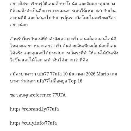
อย่างอิสระ เรียนรู้วิธีเล่น ศึกษาโบนัส และจัดแจงทุนอย่าง
ถี่ถ้วน สิ่งจำเป็นคือการวางแผนการเล่นให้เหมาะสมกับเงิน
ลงทุนที่มี และก็สนุกไปกับการลุ้นรางวัลโดยไม่เครียดเรื่อง
อย่างน้อย
สำหรับใครกันแน่ที่กำลังลังเลว่าจะเริ่มเล่นสล็อตออนไลน์ดี
ไหม ผมอยากบอกเลยว่า เริ่มต้นด้วยเงินเพียงเล็กน้อยก็เล่น
ได้จริง และคุณจะได้ประสบการณ์ตรงที่ทำให้เล่นได้บันเทิง
ใจขึ้น และได้โอกาสทำเงินได้มากกว่าที่คิด
สมัครบาคาร่า ufa77 77ufa 10 ธันวาคม 2026 Mario เกม
บาคาร่าสนุกๆ ufa77ไม่ล็อคยูส Top 16
ขอขอบคุณreference
77UFA
https://rebrand.ly/77ufa
https://cutly.info/77ufa