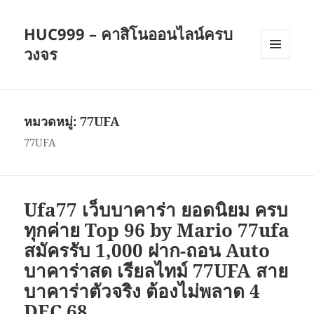
HUC999 – คาสิโนออนไลน์ครบ
วงจร
เมนู
และวิด
เจ็ต
หมวดหมู่:
77UFA
77UFA
Ufa77 เว็บบาคาร่า ยอดนิยม ครบ
ทุกค่าย Top 96 by Mario 77ufa
สมัครรับ 1,000 ฝาก-ถอน Auto
บาคาร่าสด เรียลไทม์ 77UFA สาย
บาคาร่าตัวจริง ต้องไม่พลาด 4
DEC 68