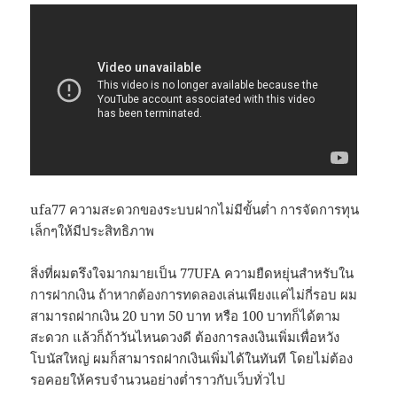
ufa77 ความสะดวกของระบบฝากไม่มีขั้นต่ำ การจัดการทุน
เล็กๆให้มีประสิทธิภาพ
สิ่งที่ผมตรึงใจมากมายเป็น 77UFA ความยืดหยุ่นสำหรับใน
การฝากเงิน ถ้าหากต้องการทดลองเล่นเพียงแค่ไม่กี่รอบ ผม
สามารถฝากเงิน 20 บาท 50 บาท หรือ 100 บาทก็ได้ตาม
สะดวก แล้วก็ถ้าวันไหนดวงดี ต้องการลงเงินเพิ่มเพื่อหวัง
โบนัสใหญ่ ผมก็สามารถฝากเงินเพิ่มได้ในทันที โดยไม่ต้อง
รอคอยให้ครบจำนวนอย่างต่ำราวกับเว็บทั่วไป