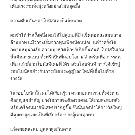
เต้นแรงรวมทั้งมุ่งหวังอย่างไม่หยุดยั้ง
ความตื่นเต้นของโบนัสและก็แจ็คพอต
ผมจำได้ว่าครั้งหนึ่ง ผมได้ไปสู่เกมที่มี แจ็คพอตสะสมหลาย
ล้านบาท แม้ว่าจะเริ่มจากทุนเพียงนิดหน่อย แต่ว่าครั้งใด
ก็ตามหมุนวงล้อ ความมุ่งหวังเล็กๆก็เกิดขึ้นทันที โบนัสในเกม
นั้นมีหลายแบบ ทั้งฟรีสปินที่มอบโอกาสสำหรับเพื่อการชนะ
เพิ่ม แล้วก็เกมโบนัสพิเศษที่ให้รางวัลโดยทันที การได้เข้าสู่
รอบโบนัสอย่างกับการเปิดประตูสู่โลกใหม่ที่เต็มไปด้วย
รางวัล
ในรอบโบนัสนั้น ผมได้เรียนรู้ว่า ความอดทนรวมทั้งจังหวะ
คือกุญแจสำคัญ บางโอกาสจะต้องรอคอยให้เกมสะสมพลัง
หรือเครื่องหมายพิเศษปรากฏขึ้น ซึ่งนั่นเองทำให้รางวัลใหญ่
มีมูลค่าสูงและเป็นที่เรียกร้องของผู้เล่นทุกคน
แจ็คพอตสะสม มูลค่าสูงเกินคาด