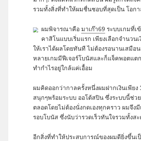
รวมทั้งสิ่งที่ทำให้ผมชื่นชอบที่สุดเป็น โอ
ผมพิจารณาคือ
มาเก๊า69
ระบบเกมที่เข
คาสิโนแบบเริ่มแรก เพียงเลือกจำนวนเ
ให้เราได้ผลโดยทันที ไม่ต้องรอนานเสมือนเมื
หลายเกมมีฟีเจอร์โบนัสและก็แจ็คพอตแตกง่า
ทำกำไรอยู่ใกล้แค่เอื้อม
ผมคิดออกว่ากาลครั้งหนึ่งผมฝากเงินเพียง
สนุกๆพร้อมระบบ ออโต้สปิน ซึ่งระบบนี้ช่ว
ตลอดโดยไม่ต้องนั่งกดเองทุกคราว ผมจึงม
รอบโบนัส ซึ่งนับว่ารวดเร็วทันใจรวมทั้
อีกสิ่งที่ทำให้ประสบการณ์ของผมดียิ่งขึ้น