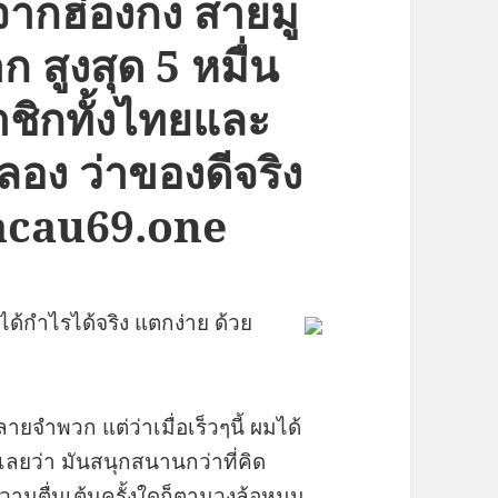
ากฮ่องกง สายมู
สูงสุด 5 หมื่น
ชิกทั้งไทยและ
ลอง ว่าของดีจริง
macau69.one
้กำไรได้จริง แตกง่าย ด้วย
จำพวก แต่ว่าเมื่อเร็วๆนี้ ผมได้
ลยว่า มันสนุกสนานกว่าที่คิด
งความตื่นเต้นครั้งใดก็ตามวงล้อหมุน