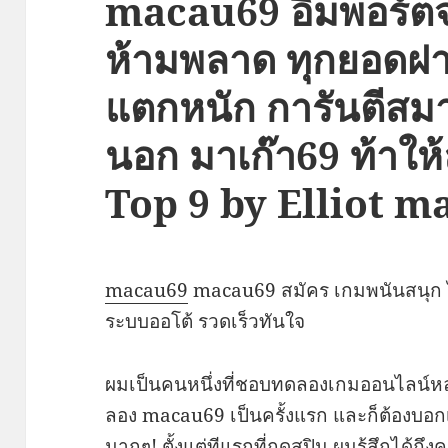
macau69 อิมพอร์ตจ
ห้ามพลาด ทุกยอดฝาก 
แตกหนัก การันตีสมา
นอก มาเก๊า69 ท้าให้
Top 9 by Elliot 
macau69
macau69 สมัคร เกมพนันสนุก ได
ระบบออโต้ รวดเร็วทันใจ
ผมเป็นคนหนึ่งที่ชอบทดลองเกมออนไลน์หลาย
ลอง macau69 เป็นครั้งแรก และก็ต้องบอกเ
มากๆ! ตั้งแต่ทีแรกที่กดสปิน ผมรู้สึกได้ถึ