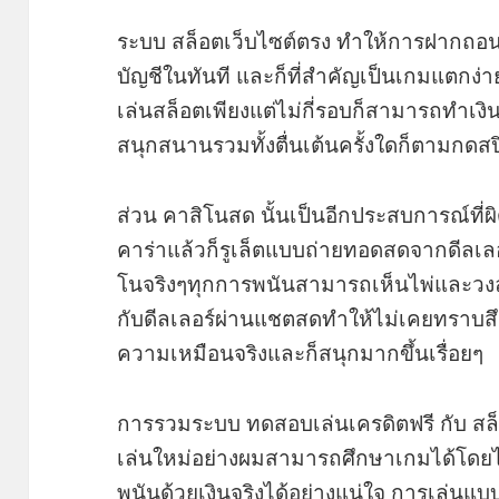
ระบบ สล็อตเว็บไซต์ตรง ทำให้การฝากถอนง่า
บัญชีในทันที และก็ที่สำคัญเป็นเกมแตกง่าย
เล่นสล็อตเพียงแต่ไม่กี่รอบก็สามารถทำเงินก
สนุกสนานรวมทั้งตื่นเต้นครั้งใดก็ตามกดส
ส่วน คาสิโนสด นั้นเป็นอีกประสบการณ์ที
คาร่าแล้วก็รูเล็ตแบบถ่ายทอดสดจากดีลเล
โนจริงๆทุกการพนันสามารถเห็นไพ่และวงล้
กับดีลเลอร์ผ่านแชตสดทำให้ไม่เคยทราบสึ
ความเหมือนจริงและก็สนุกมากขึ้นเรื่อยๆ
การรวมระบบ ทดสอบเล่นเครดิตฟรี กับ สล็อ
เล่นใหม่อย่างผมสามารถศึกษาเกมได้โดยไม
พนันด้วยเงินจริงได้อย่างแน่ใจ การเล่นแบบ