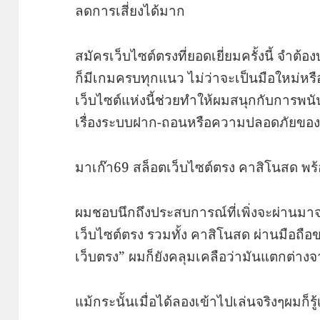
ลดการเสี่ยงได้มาก
สมัครเว็บไซต์ตรงที่ยอดเยี่ยมครั้งนี้ จำต้
ก็มีเกมครบทุกแนว ไม่ว่าจะเป็นมือใหม่หร
เว็บไซต์แห่งนี้ช่วยทำให้ผมสนุกกับการพนั
เรื่องระบบฝาก-ถอนหรือความปลอดภัยของ
มาเก๊า69 สล็อตเว็บไซต์ตรง คาสิโนสด พร
ผมชอบนึกถึงประสบการณ์ที่เพิ่งจะผ่านม
เว็บไซต์ตรง รวมทั้ง คาสิโนสด ผ่านมือถือข
เว็บตรง” ผมก็ยังคลุมเคลือว่ามันแตกต่างจ
แม้กระนั้นเมื่อได้ลองเข้าไปเล่นจริงๆผมก