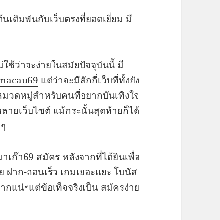
ต้นเดิมพันกับเว็บตรงที่ยอดเยี่ยม มี
ช้ว่าจะง่ายในสมัยปัจจุบันนี้ มี
macau69
แต่ว่าจะมีสักกี่เว็บที่ทั้งยัง
หมวดหมู่สำหรับคนที่อยากบันเทิงใจ
เว็บไซต์ แม้กระนั้นสุดท้ายก็ได้
งๆ
เก๊า69 สมัคร หลังจากที่ได้ยินเพื่อ
ราย ฝาก-ถอนเร็ว เกมเยอะแยะ โบนัส
ยากแน่ๆแต่ข้อเท็จจริงเป็น สมัครง่าย