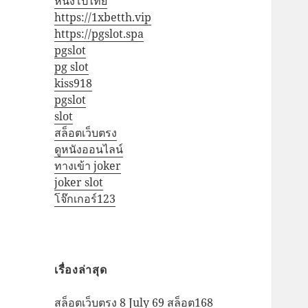
หนังโป๊ไทย
https://1xbetth.vip
https://pgslot.spa
pgslot
pg slot
kiss918
pgslot
slot
สล็อตเว็บตรง
ดูหนังออนไลน์
ทางเข้า joker
joker slot
โจ๊กเกอร์123
เรื่องล่าสุด
สล็อตเว็บตรง 8 July 69 สล็อต168