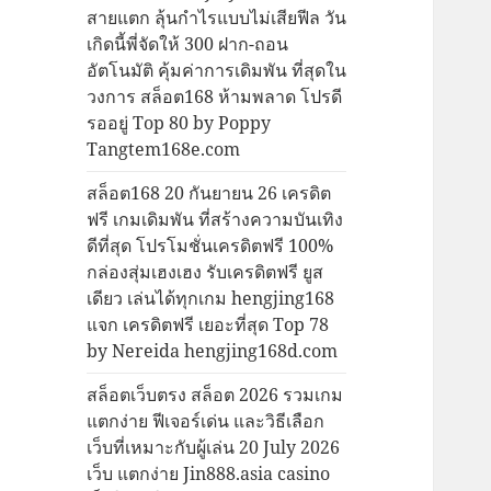
สายแตก ลุ้นกำไรแบบไม่เสียฟีล วัน
เกิดนี้พี่จัดให้ 300 ฝาก-ถอน
อัตโนมัติ คุ้มค่าการเดิมพัน ที่สุดใน
วงการ สล็อต168 ห้ามพลาด โปรดี
รออยู่ Top 80 by Poppy
Tangtem168e.com
สล็อต168 20 กันยายน 26 เครดิต
ฟรี เกมเดิมพัน ที่สร้างความบันเทิง
ดีที่สุด โปรโมชั่นเครดิตฟรี 100%
กล่องสุ่มเฮงเฮง รับเครดิตฟรี ยูส
เดียว เล่นได้ทุกเกม hengjing168
แจก เครดิตฟรี เยอะที่สุด Top 78
by Nereida hengjing168d.com
สล็อตเว็บตรง สล็อต 2026 รวมเกม
แตกง่าย ฟีเจอร์เด่น และวิธีเลือก
เว็บที่เหมาะกับผู้เล่น 20 July 2026
เว็บ แตกง่าย Jin888.asia casino