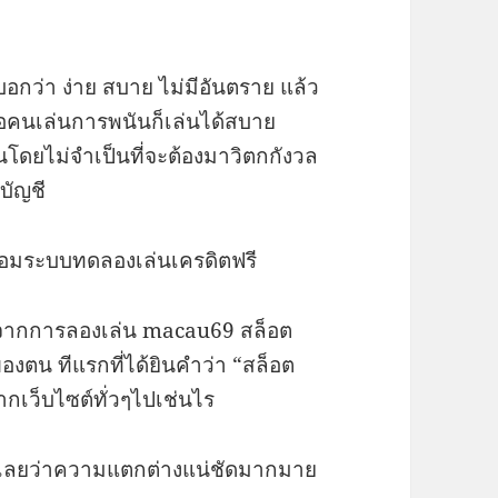
องบอกว่า ง่าย สบาย ไม่มีอันตราย แล้ว
ือคนเล่นการพนันก็เล่นได้สบาย
นโดยไม่จำเป็นที่จะต้องมาวิตกกังวล
บัญชี
้อมระบบทดลองเล่นเครดิตฟรี
าจากการลองเล่น macau69 สล็อต
องตน ทีแรกที่ได้ยินคำว่า “สล็อต
ากเว็บไซต์ทั่วๆไปเช่นไร
็รู้เลยว่าความแตกต่างแน่ชัดมากมาย