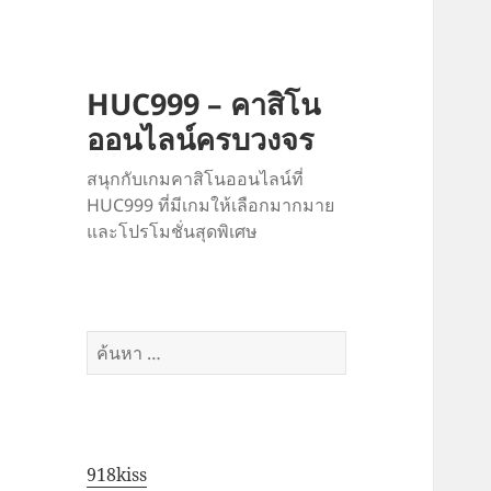
HUC999 – คาสิโน
ออนไลน์ครบวงจร
สนุกกับเกมคาสิโนออนไลน์ที่
HUC999 ที่มีเกมให้เลือกมากมาย
และโปรโมชั่นสุดพิเศษ
ค้นหา
สำหรับ:
918kiss