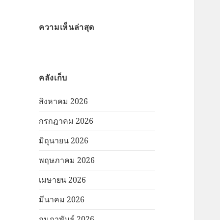
ความเห็นล่าสุด
คลังเก็บ
สิงหาคม 2026
กรกฎาคม 2026
มิถุนายน 2026
พฤษภาคม 2026
เมษายน 2026
มีนาคม 2026
กุมภาพันธ์ 2026