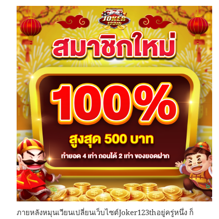
ภายหลังหมุนเวียนเปลี่ยนเว็บไซต์Joker123thอยู่ครู่หนึ่ง ก็