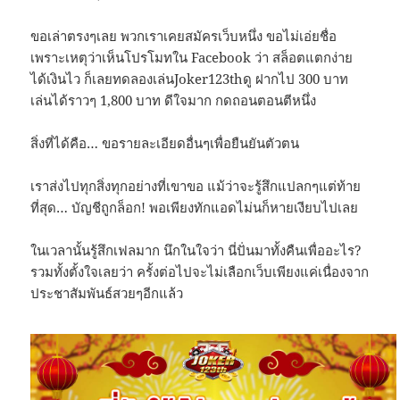
ขอเล่าตรงๆเลย พวกเราเคยสมัครเว็บหนึ่ง ขอไม่เอ่ยชื่อ
เพราะเหตุว่าเห็นโปรโมทใน Facebook ว่า สล็อตแตกง่าย
ได้เงินไว ก็เลยทดลองเล่นJoker123thดู ฝากไป 300 บาท
เล่นได้ราวๆ 1,800 บาท ดีใจมาก กดถอนตอนตีหนึ่ง
สิ่งที่ได้คือ… ขอรายละเอียดอื่นๆเพื่อยืนยันตัวตน
เราส่งไปทุกสิ่งทุกอย่างที่เขาขอ แม้ว่าจะรู้สึกแปลกๆแต่ท้าย
ที่สุด… บัญชีถูกล็อก! พอเพียงทักแอดไม่นก็หายเงียบไปเลย
ในเวลานั้นรู้สึกเฟลมาก นึกในใจว่า นี่ปั่นมาทั้งคืนเพื่ออะไร?
รวมทั้งตั้งใจเลยว่า ครั้งต่อไปจะไม่เลือกเว็บเพียงแค่เนื่องจาก
ประชาสัมพันธ์สวยๆอีกแล้ว