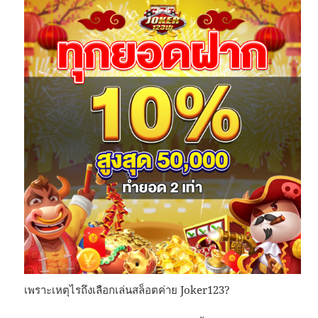
เพราะเหตุไรถึงเลือกเล่นสล็อตค่าย Joker123?