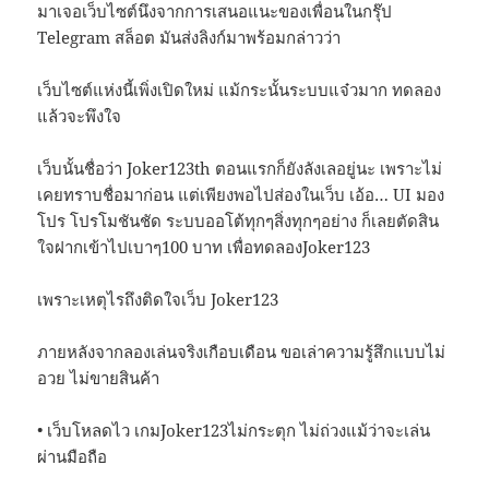
มาเจอเว็บไซต์นึงจากการเสนอแนะของเพื่อนในกรุ๊ป
Telegram สล็อต มันส่งลิงก์มาพร้อมกล่าวว่า
เว็บไซต์แห่งนี้เพิ่งเปิดใหม่ แม้กระนั้นระบบแจ๋วมาก ทดลอง
แล้วจะพึงใจ
เว็บนั้นชื่อว่า Joker123th ตอนแรกก็ยังลังเลอยู่นะ เพราะไม่
เคยทราบชื่อมาก่อน แต่เพียงพอไปส่องในเว็บ เอ้อ… UI มอง
โปร โปรโมชันชัด ระบบออโต้ทุกๆสิ่งทุกๆอย่าง ก็เลยตัดสิน
ใจฝากเข้าไปเบาๆ100 บาท เพื่อทดลองJoker123
เพราะเหตุไรถึงติดใจเว็บ Joker123
ภายหลังจากลองเล่นจริงเกือบเดือน ขอเล่าความรู้สึกแบบไม่
อวย ไม่ขายสินค้า
• เว็บโหลดไว เกมJoker123ไม่กระตุก ไม่ถ่วงแม้ว่าจะเล่น
ผ่านมือถือ