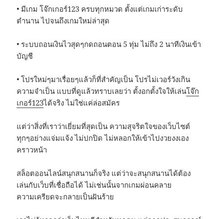
• มีเกม โจ๊กเกอร์123 ครบทุกหมวด ตั้งแต่เกมเก่าระดับ
ตำนาน ไปจนถึงเกมใหม่ล่าสุด
• ระบบถอนเงินไวสุดๆกดถอนตอน 5 ทุ่ม ไม่ถึง 2 นาทีเงินเข้า
บัญชี
• โปรใหม่ๆมาเรื่อยๆแล้วก็ที่สำคัญเป็น โปรไม่เวอร์วังเกิน
ความจำเป็น แบบที่ดูแล้วทราบเลยว่า ตั้งอกตั้งใจให้เล่น
โจ๊ก
เกอร์123
ได้จริง ไม่ใช่แค่ล่อสมัคร
แต่ว่าสิ่งที่เราว่าเยี่ยมที่สุดเป็น ความสุจริตใจของเว็บไซต์
ทุกๆอย่างแจ่มแจ้ง ไม่ปกปิด ไม่หลอกให้เข้าไปงวยงงเอง
คราวหน้า
สล็อตออนไลน์สนุกสนานก็จริง แต่ว่าจะสนุกสนานได้ต้อง
เล่นกับเว็บที่เชื่อถือได้ ไม่เช่นนั้นจากเกมผ่อนคลาย
ความเครียดจะกลายเป็นฝันร้าย