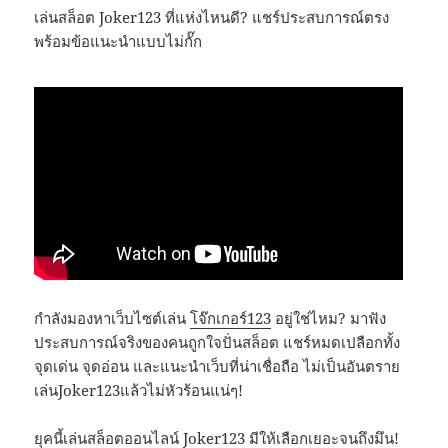
เล่นสล็อต Joker123 ที่แห่งไหนดี? แชร์ประสบการณ์ตรง
พร้อมข้อแนะนำแบบไม่กั๊ก
กำลังมองหาเว็บไซต์เล่น
โจ๊กเกอร์123
อยู่ใช่ไหม? มาฟัง
ประสบการณ์จริงของคนถูกใจปั่นสล็อต แชร์หมดเปลือกทั้ง
จุดเด่น จุดอ่อน และแนะนำเว็บที่น่าเชื่อถือ ไม่เป็นอันตราย
เล่นJoker123แล้วไม่หัวร้อนแน่ๆ!
ยุคนี้เล่นสล็อตออนไลน์ Joker123 มีให้เลือกเยอะจนถึงมึน!