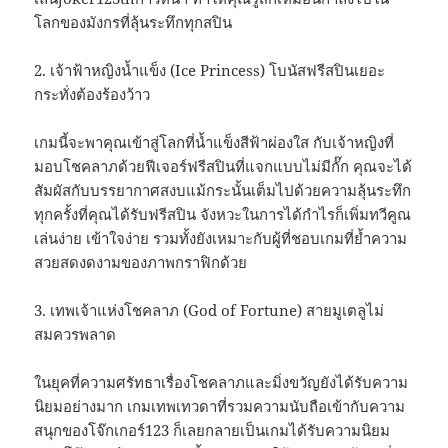
โลกของมังกรที่ลุ้นระทึกทุกสปิน
2. เจ้าฟ้าหญิงน้ำแข็ง (Ice Princess) โบนัสฟรีสปินเยอะ
กระทั่งต้องร้องว้าว
เกมนี้จะพาคุณเข้าสู่โลกที่น้ำแข็งสีฟ้าผ่องใส กับเจ้าหญิงที่
มอบโชคลาภด้วยฟีเจอร์ฟรีสปินที่แจกแบบไม่มีกั๊ก คุณจะได้
สัมผัสกับบรรยากาศสงบแม้กระนั้นเต็มไปด้วยความลุ้นระทึก
ทุกครั้งที่คุณได้รับฟรีสปิน จังหวะในการได้กำไรก็เพิ่มทวีคูณ
เล่นง่าย เข้าใจง่าย รวมทั้งยังเหมาะกับผู้ที่ชอบเกมที่ย้ำความ
สวยสดงดงามของภาพกราฟิกด้วย
3. เทพเจ้าแห่งโชคลาภ (God of Fortune) สายมูเตลูไม่
สมควรพลาด
ในยุคที่ความศรัทธาเรื่องโชคลาภและมิ่งขวัญยังได้รับความ
นิยมอย่างมาก เกมเทพเทวดาที่รวมความนับถือเข้ากับความ
สนุกของโจ๊กเกอร์123 ก็เลยกลายเป็นเกมได้รับความนิยม