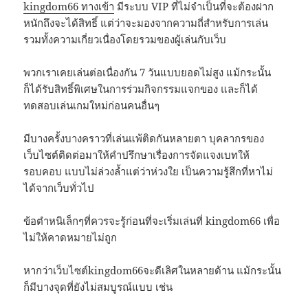
kingdom66 ทางเข้า
มีระบบ VIP ที่ไม่จำเป็นที่จะต้องฝาก
หนักถึงจะได้สิทธิ์ แต่ว่าจะมองจากความถี่สำหรับการเล่น
รวมทั้งความเกี่ยวเนื่องโดยรวมของผู้เล่นกับเว็บ
พวกเราเคยเล่นต่อเนื่องกัน 7 วันแบบยอดไม่สูง แม้กระนั้น
ก็ได้รับสิทธิ์พิเศษในการร่วมกิจกรรมแจกของ และก็ได้
ทดสอบเล่นเกมใหม่ก่อนคนอื่นๆ
มีบางครั้งบางคราวที่เล่นแพ้ติดกันหลายตา บุคลากรของ
เว็บไซต์ติดต่อมาให้คำปรึกษาเรื่องการจัดแจงเบทให้
รอบคอบ แบบไม่ล่วงล้ำแต่ว่าห่วงใย เป็นความรู้สึกที่หาไม่
ได้จากเว็บทั่วไป
ข้อตำหนิเล็กๆที่ควรจะรู้ก่อนที่จะเริ่มเล่นที่ kingdom66 เพื่อ
ไม่ให้คาดหมายไม่ถูก
หากว่าเว็บไซต์kingdom66จะดีเลิศในหลายด้าน แม้กระนั้น
ก็มีบางจุดที่ยังไม่สมบูรณ์แบบ เช่น