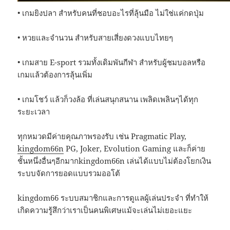
• เกมยิงปลา สำหรับคนที่ชอบอะไรที่ลุ้นมือ ไม่ใช่แค่กดปุ่ม
• หวยและจำนวน สำหรับสายเสี่ยงดวงแบบไทยๆ
• เกมสาย E-sport รวมทั้งเดิมพันกีฬา สำหรับผู้ชมบอลหรือ
เกมแล้วต้องการลุ้นเพิ่ม
• เกมโชว์ แล้วก็วงล้อ ที่เล่นสนุกสนาน เพลิดเพลินๆได้ทุก
ระยะเวลา
ทุกหมวดมีค่ายคุณภาพรองรับ เช่น Pragmatic Play,
kingdom66n
PG, Joker, Evolution Gaming และก็ค่าย
ชั้นหนึ่งอื่นๆอีกมากkingdom66n เล่นได้แบบไม่ต้องโยกเงิน
ระบบจัดการยอดแบบรวมออโต้
kingdom66 ระบบสมาชิกและการดูแลผู้เล่นประจำ ที่ทำให้
เกิดความรู้สึกว่าเราเป็นคนพิเศษแม้จะเล่นไม่เยอะแยะ