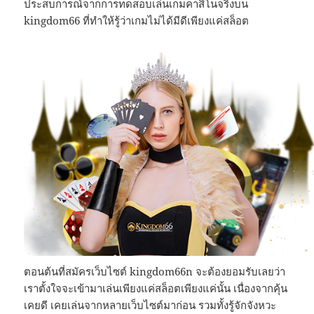
ประสบการณ์จากการทดสอบเล่นเกมคาสิโนจริงบน
kingdom66 ที่ทำให้รู้ว่าเกมไม่ได้มีดีเพียงแค่สล็อต
ตอนต้นที่สมัครเว็บไซต์ kingdom66n จะต้องยอมรับเลยว่า
เราตั้งใจจะเข้ามาเล่นเพียงแค่สล็อตเพียงแค่นั้น เนื่องจากคุ้น
เคยดี เคยเล่นจากหลายเว็บไซต์มาก่อน รวมทั้งรู้จักจังหวะ