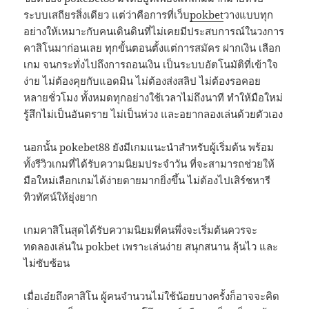
ระบบเสถียรสิ่งเดียว แต่ว่าคือการที่เว็บ
pokbet
วางแบบทุก
อย่างให้เหมาะกับคนเดินดินที่ไม่เคยมีประสบการณ์ในวงการ
คาสิโนมาก่อนเลย ทุกขั้นตอนตั้งแต่การสมัคร ฝากเงิน เลือก
เกม จนกระทั่งไปถึงการถอนเงิน เป็นระบบอัตโนมัติที่เข้าใจ
ง่าย ไม่ต้องคุยกับแอดมิน ไม่ต้องส่งสลิป ไม่ต้องรอคอย
หลายชั่วโมง ทั้งหมดทุกอย่างใช้เวลาไม่ถึงนาที ทำให้มือใหม่
รู้สึกไม่เป็นอันตราย ไม่เป็นห่วง และอยากลองเล่นด้วยตัวเอง
นอกนั้น pokebet88 ยังมีเกมแนะนำสำหรับผู้เริ่มต้น พร้อม
ทั้งรีวิวเกมที่ได้รับความนิยมประจำวัน ที่จะสามารถช่วยให้
มือใหม่เลือกเกมได้ง่ายดายมากยิ่งขึ้น ไม่ต้องไปเสิร์ชหารี
ทิวทัศน์ให้ยุ่งยาก
เกมคาสิโนสุดได้รับความนิยมที่คนพึ่งจะเริ่มต้นควรจะ
ทดลองเล่นใน pokbet เพราะเล่นง่าย สนุกสนาน ลุ้นไว และ
ไม่ซับซ้อน
เมื่อเอ๋ยถึงคาสิโน ผู้คนจำนวนไม่ใช้น้อยบางครั้งก็อาจจะคิด