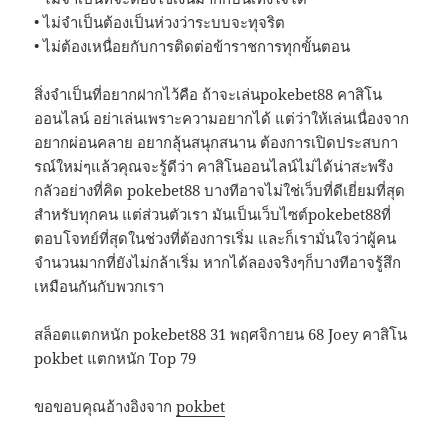
• ไม่จำเป็นต้องเป็นห่วงว่าระบบจะทุจริต
• ไม่ต้องเหนื่อยกับการติดต่อข้าราชการทุกขั้นตอน
สิ่งจำเป็นที่อยากฝากไว้คือ ถ้าจะเล่นpokebet88 คาสิโน
ออนไลน์ อย่าเล่นเพราะความอยากได้ แต่ว่าให้เล่นเนื่องจาก
อยากผ่อนคลาย อยากลุ้นสนุกสนาน ต้องการเปิดประสบกา
รณ์ใหม่ๆแล้วคุณจะรู้ดีว่า คาสิโนออนไลน์ไม่ได้น่าสะพรึง
กลัวอย่างที่คิด pokebet88 บางทีอาจไม่ใช่เว็บที่ดีเยี่ยมที่สุด
สำหรับทุกคน แต่ส่วนตัวเรา มันเป็นเว็บไซต์pokebet88ที่
ตอบโจทย์ที่สุดในช่วงที่ต้องการเริ่ม และก็เรามั่นใจว่าผู้คน
จำนวนมากที่ยังไม่กล้าเริ่ม หากได้ลองจริงๆก็บางทีอาจรู้สึก
เหมือนกันกับพวกเรา
สล็อตแตกหนัก pokebet88 31 พฤศจิกายน 68 Joey คาสิโน
pokbet แตกหนัก Top 79
ขอขอบคุณอ้างอิงจาก
pokbet