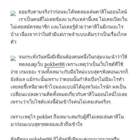
ยอมรับตามจริงว่าก่อนจะได้ทดลองเล่นคาสิโนออนไลน์
เราเป็นคนที่ไม่เคยข้องแวะกับเหล่านี้เลย ไม่เคยเปิดเว็บ
ไม่เคยสมัครสมาชิก และไม่เคยรู้ด้วยว่าคาสิโนมีเกมอะไร
บ้าง เนื่องจากว่าในหัวมีแต่ภาพจำแบบเดิมๆว่าเป็นเรื่องไกล
ตัว
จนกระทั่งวันหนึ่งมีเพื่อนพ้องคนหนึ่งในกลุ่มแนะนำว่าให้
ทดลองดูเว็บ
pokbet88
เพราะเหตุว่าเป็นเว็บไซต์ที่ใช้
ง่าย เกมเยอะ รวมทั้งเหมาะกับมือใหม่แบบสุดๆฟังตอนแรกก็
ยังลังเล แม้กระนั้นเพราะว่าตอนนั้นกำลังเบื่อๆไม่มีอะไรทำ
เลยลอขี้เหนียวดเข้าไปมองแบบมิได้มุ่งหวังอะไรนัก ผลเป็น
เปลี่ยนแปลงความคิดทั้งหมดเกี่ยวกับคาสิโนออนไลน์ไปเลย
เพราะว่าเว็บไซต์แห่งนี้มันเข้าใจคนไม่เคยเล่นจริงๆ
เพราะเหตุไร pokbet ถึงเหมาะสมกับผู้ที่ไม่เคยเล่นคาสิโน
มาก่อนแบบสุดๆทดลองแล้วถึงเข้าใจ
ข้อดีของ pokebet88 มิได้อยู่ที่เพียงแค่เกมมากมายหรือ