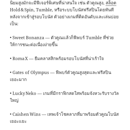
นิยมสูงมักจะมีฟีเจอร์พิเศษที่น่าสนใจ เช่น ตัวคูณสูง,
สล็อต
Hold & Spin, Tumble, หรือระบบโบนัสฟรีสปินโดยทันที
หลังจากเข้าสู่รอบโบนัส ตัวอย่างเกมที่ติดอันดับและเล่นบ่อย
เป็น:
• Sweet Bonanza — ตัวคูณแล้วก็ฟีพบร์ Tumble ที่ช่วย
ให้การชนะต่อเนื่องง่ายขึ้น
• Roma X — ธีมคลาสสิกพร้อมรอบโบนัสที่น่าเร้าใจ
• Gates of Olympus — ฟีพบร์ตัวคูณสูงสุดและฟรีสปิน
เยอะมาก
• Lucky Neko — เกมที่มีกราฟิกสดใสพร้อมจังหวะรับรางวัล
ใหญ่
• Caishen Wins — เทพเจ้าโชคลาภที่มาพร้อมตัวคูณโบนัส
เยอะแยะ