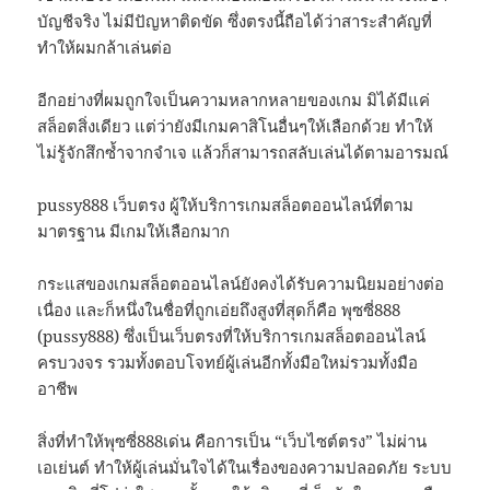
บัญชีจริง ไม่มีปัญหาติดขัด ซึ่งตรงนี้ถือได้ว่าสาระสำคัญที่
ทำให้ผมกล้าเล่นต่อ
อีกอย่างที่ผมถูกใจเป็นความหลากหลายของเกม มิได้มีแค่
สล็อตสิ่งเดียว แต่ว่ายังมีเกมคาสิโนอื่นๆให้เลือกด้วย ทำให้
ไม่รู้จักสึกซ้ำจากจำเจ แล้วก็สามารถสลับเล่นได้ตามอารมณ์
pussy888 เว็บตรง ผู้ให้บริการเกมสล็อตออนไลน์ที่ตาม
มาตรฐาน มีเกมให้เลือกมาก
กระแสของเกมสล็อตออนไลน์ยังคงได้รับความนิยมอย่างต่อ
เนื่อง และก็หนึ่งในชื่อที่ถูกเอ่ยถึงสูงที่สุดก็คือ พุซซี่888
(pussy888) ซึ่งเป็นเว็บตรงที่ให้บริการเกมสล็อตออนไลน์
ครบวงจร รวมทั้งตอบโจทย์ผู้เล่นอีกทั้งมือใหม่รวมทั้งมือ
อาชีพ
สิ่งที่ทำให้พุซซี่888เด่น คือการเป็น “เว็บไซต์ตรง” ไม่ผ่าน
เอเย่นต์ ทำให้ผู้เล่นมั่นใจได้ในเรื่องของความปลอดภัย ระบบ