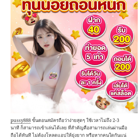
pussy888
ขั้นตอนสมัครถือว่าง่ายสุดๆ ใช้เวลาไม่ถึง 2-3
นาที ก็สามารถเข้าเล่นได้เลย ที่สำคัญคือสามารถเล่นผ่านมือ
ถือได้ทันที ไม่ต้องโหลดแอปให้ยุ่งยาก หรือหากคนใดกันแน่