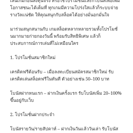
เล่นเกมก่อนลงทุนจริง หรือใช้โปรโมชั่นและก็โบนัสเพื่อเพิ่ม
โอกาสชนะได้เต็มที่ ทุกเกมมีความโปร่งใสแล้วก็ระบบจ่าย
รางวัลแน่ชัด ให้คุณสนุกกับสล็อตได้อย่างมั่นอกมั่นใจ
มาร่วมสนุกสนานกับ เกมสล็อตหลากหลายรวมทั้งโปรโมชั่
นมากมายก่ายกองวันนี้ พร้อมรับสิทธิพิเศษ แล้วก็
ประสบการณ์การเล่นที่ไม่เหมือนใคร
1. โปรโมชั่นสมาชิกใหม่
เครดิตฟรีต้อนรับ – เมื่อลงทะเบียนสมัครสมาชิกใหม่ รับ
เครดิตเล่นสล็อตฟรีในทันที ตัวอย่างเช่น 50–100 บาท
โบนัสฝากหนแรก – ฝากเงินครั้งแรก รับโบนัสเพิ่ม 20–100%
ขึ้นอยู่กับเว็บ
2. โปรโมชั่นฝากประจำ
โบนัสรายวัน/รายสัปดาห์ – ฝากเงินวันแล้ววันเล่า รับโบนัส