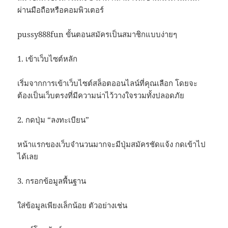
ผ่านมือถือหรือคอมพิวเตอร์
pussy888fun ขั้นตอนสมัครเป็นสมาชิกแบบง่ายๆ
1. เข้าเว็บไซต์หลัก
เริ่มจากการเข้าเว็บไซต์สล็อตออนไลน์ที่คุณเลือก โดยจะ
ต้องเป็นเว็บตรงที่มีความน่าไว้วางใจรวมทั้งปลอดภัย
2. กดปุ่ม “ลงทะเบียน”
หน้าแรกของเว็บจำนวนมากจะมีปุ่มสมัครชัดแจ้ง กดเข้าไป
ได้เลย
3. กรอกข้อมูลพื้นฐาน
ใส่ข้อมูลเพียงเล็กน้อย ตัวอย่างเช่น