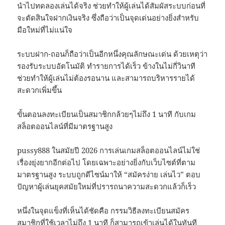
นำไปทดลองเล่นได้จริง ช่วยทำให้ผู้เล่นได้สัมผัสระบบก่อนที่
จะตัดสินใจฝากเงินจริง ซึ่งถือว่าเป็นจุดเด่นอย่างยิ่งสำหรับ
มือใหม่ที่ไม่แน่ใจ
ระบบฝาก-ถอนก็ถือว่าเป็นอีกหนึ่งคุณลักษณะเด่น ด้วยเหตุว่า
รองรับระบบอัตโนมัติ ทำรายการได้เร็ว ข้างในไม่กี่วินาที
ช่วยทำให้ผู้เล่นไม่ต้องรอนาน และสามารถบริหารรายได้
สะดวกเพิ่มขึ้น
ขั้นตอนลงทะเบียนเป็นสมาชิกกล้วยๆไม่ถึง 1 นาที กับเกม
สล็อตออนไลน์ที่มีมาตรฐานสูง
pussy888 ในสมัยปี 2026 การเล่นเกมสล็อตออนไลน์ไม่ใช่
เรื่องยุ่งยากอีกต่อไป โดยเฉพาะอย่างยิ่งกับเว็บไซต์ที่ตาม
มาตรฐานสูง ระบบถูกดีไซน์มาให้ “สมัครง่าย เล่นไว” ตอบ
ปัญหาผู้เล่นยุคสมัยใหม่ที่ปรารถนาความสะดวกแล้วก็เร็ว
หนึ่งในจุดแข็งที่เห็นได้ชัดคือ กรรมวิธีลงทะเบียนสมัคร
สมาชิกที่ใช้เวลาไม่ถึง 1 นาที ก็สามารถเข้าเล่นได้ในทันที