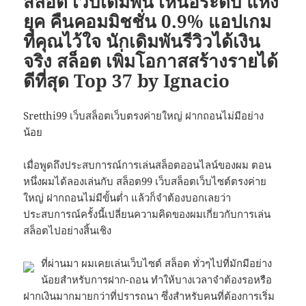
สล็อต เว็บเดิมพัน เหนือระดับ แห่ง
ยุค คืนคอมมิชชั่น 0.9% แอปเกม
ที่คุณไว้ใจ นักเดิมพันรีวิวได้เงิน
จริง สล็อต เพิ่มโอกาสสร้างรายได้
ดีที่สุด Top 37 by Ignacio
Sretthi99 เว็บสล็อตเว็บตรงค่ายใหญ่ ฝากถอนไม่มีอย่าง
น้อย
เมื่อพูดถึงประสบการณ์การเล่นสล็อตออนไลน์ของผม ตอน
หนึ่งผมได้ลองเล่นกับ สล็อต99 เว็บสล็อตเว็บไซต์ตรงค่าย
ใหญ่ ฝากถอนไม่มีขั้นต่ำ แล้วก็จำต้องบอกเลยว่า
ประสบการณ์ครั้งนี้เปลี่ยนความคิดของผมเกี่ยวกับการเล่น
สล็อตไปอย่างสิ้นเชิง
ที่ผ่านมา ผมเคยเล่นเว็บไซต์ สล็อต ทั่วๆไปที่มักมีอย่าง
น้อยสำหรับการฝาก-ถอน ทำให้บางเวลาจำต้องรอหรือ
ฝากเงินมากมายกว่าที่ปรารถนา ซึ่งสำหรับคนที่ต้องการเริ่ม