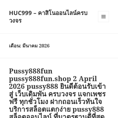
HUC999 – คาสิโนออนไลน์ครบ
วงจร
เมนู
และวิด
เจ็ต
เดือน:
มีนาคม 2026
Pussy888fun
pussy888fun.shop 2 April
2026 pussy888 ยินดีต้อนรับเข้า
สู่ เว็บเดิมพัน ครบวงจร แจกเพชร
ฟรี ทุกชั่วโมง ฝากถอนเร็วทันใจ
บริการสล็อตแตกง่าย pussy888
สล็อตออนไลน์ ที่มาตรฐานดีที่สุด