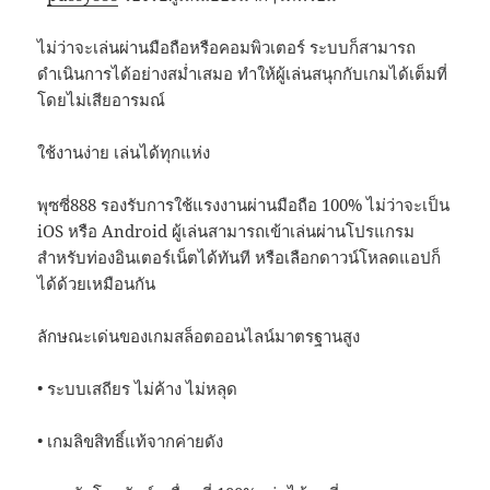
ไม่ว่าจะเล่นผ่านมือถือหรือคอมพิวเตอร์ ระบบก็สามารถ
ดำเนินการได้อย่างสม่ำเสมอ ทำให้ผู้เล่นสนุกกับเกมได้เต็มที่
โดยไม่เสียอารมณ์
ใช้งานง่าย เล่นได้ทุกแห่ง
พุซซี่888 รองรับการใช้แรงงานผ่านมือถือ 100% ไม่ว่าจะเป็น
iOS หรือ Android ผู้เล่นสามารถเข้าเล่นผ่านโปรแกรม
สำหรับท่องอินเตอร์เน็ตได้ทันที หรือเลือกดาวน์โหลดแอปก็
ได้ด้วยเหมือนกัน
ลักษณะเด่นของเกมสล็อตออนไลน์มาตรฐานสูง
• ระบบเสถียร ไม่ค้าง ไม่หลุด
• เกมลิขสิทธิ์แท้จากค่ายดัง