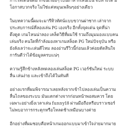
โอกาสบวกจริง ไม่ใช่แค่หมุนเพลินๆอย่างเดียว
ในบทความนี้ผมจะมารีทิวทัศน์แบบขวานผ่าซาก เล่าจาก
ประสบการณ์ที่ลองเล่น PG เองจริง อีกทั้งจุดเด่น จุดที่น่า
ดึงดูด เกมไหนน่าลอง เคล็ดวิธีที่ผมใช้ รวมถึงมุมมองแบบคน
เล่นจริง คนใดที่กำลังมองหาเกมสล็อต PG ใหม่ปัจจุบัน หรือ
ยังลังเลว่าจะเล่นดีไหม ลองอ่านรีวิวนี้ก่อนแล้วค่อยตัดสินใจ
การันตีว่าได้ข้อมูลครบแน่ๆ
ความรู้สึกข้างหลังทดลองเล่นสล็อต PG เวอร์ชันใหม่ ระบบ
ลื่น เล่นง่าย และเข้าถึงได้ในทันที
อย่างแรกที่ผมพิจารณาเลยหลังจากเข้าไปลองเล่นเป็นความ
ลื่นไถลของระบบ มันแตกต่างจากก่อนหน้าพอสมควร โดย
เฉพาะอย่างยิ่งเวลาเล่น funny18 ผ่านมือถือหรือบราวเซอร์
ไม่พบอาการกระตุกหรือโหลดช้าเหมือนบางค่าย
อีกอย่างที่ผมชอบคือหน้าเกมออกแบบมาเข้าใจง่ายมากมาย