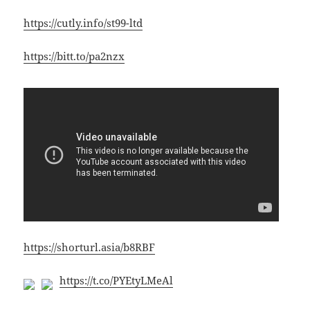
https://cutly.info/st99-ltd
https://bitt.to/pa2nzx
https://shorturl.asia/b8RBF
https://t.co/PYEtyLMeAl