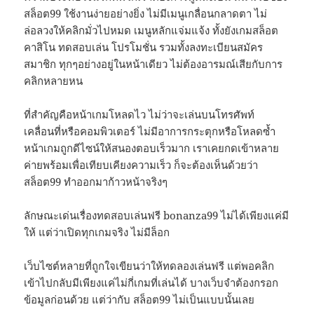
สล็อต99 ใช้งานง่ายอย่างยิ่ง ไม่มีเมนูเกลื่อนกลาดตา ไม่
ล่อลวงให้คลิกมั่วไปหมด เมนูหลักแจ่มแจ้ง ทั้งยังเกมสล็อต
คาสิโน ทดสอบเล่น โปรโมชั่น รวมทั้งลงทะเบียนสมัคร
สมาชิก ทุกๆอย่างอยู่ในหน้าเดียว ไม่ต้องอารมณ์เสียกับการ
คลิกหลายหน
ที่สำคัญคือหน้าเกมโหลดไว ไม่ว่าจะเล่นบนโทรศัพท์
เคลื่อนที่หรือคอมพิวเตอร์ ไม่มีอาการกระตุกหรือโหลดซ้ำ
หน้าเกมถูกดีไซน์ให้สนองตอบเร็วมาก เราเคยกดเข้าหลาย
ค่ายพร้อมเพื่อเทียบเคียงความเร็ว ก็จะต้องเห็นด้วยว่า
สล็อต99 ทำออกมาก้าวหน้าจริงๆ
ลักษณะเด่นเรื่องทดสอบเล่นฟรี bonanza99 ไม่ได้เพียงแค่มี
ให้ แต่ว่าเปิดทุกเกมจริง ไม่มีล็อก
เว็บไซต์หลายที่ถูกใจเขียนว่าให้ทดลองเล่นฟรี แต่พอคลิก
เข้าไปกลับมีเพียงแค่ไม่กี่เกมที่เล่นได้ บางเว็บจำต้องกรอก
ข้อมูลก่อนด้วย แต่ว่ากับ สล็อต99 ไม่เป็นแบบนั้นเลย