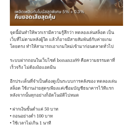
จุดนี้มันทำให้พวกเรามีความรู้สึกว่า ทดลองเล่นสล็อต เป็น
เว็บที่ไม่ตามหลังผู้ใด แล้วก็อาจมีสายสัมพันธ์กับค่ายเกม
โดยตรง ทำให้สามารถเอาเกมใหม่เข้ามาก่อนตลาดทั่วไป
ระบบฝากถอนในเว็บไซต์ bonanza99 คือความธรรมดาที่
เร็วจริง ไม่ต้องง้อแอดมิน
อีกประเด็นที่จำเป็นต้องดูเป็นระบบการคลังของ ทดลองเล่น
สล็อต ใช้งานง่ายสุดๆเพียงแค่เชื่อมบัญชีธนาคารไว้ทีแรก
หลังจากนั้นทุกอย่างก็อัตโนมัติไปหมด
• ฝากเงินขั้นต่ำแค่ 50 บาท
• ถอนอย่างต่ำ 100 บาท
• ใช้เวลาไม่เกิน 1 นาที