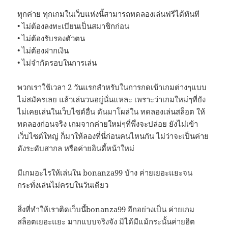
ทุกค่าย ทุกเกมในเว็บแห่งนี้สามารถทดลองเล่นฟรีได้ทันที
• ไม่ต้องลงทะเบียนเป็นสมาชิกก่อน
• ไม่ต้องรับรองตัวตน
• ไม่ต้องฝากเงิน
• ไม่จำกัดรอบในการเล่น
พวกเราใช้เวลา 2 วันแรกสำหรับในการกดเข้าเกมต่างๆแบบ
ไม่สมัครเลย แล้วเล่นวนอยู่นั่นแหละ เพราะว่าเกมใหม่ๆที่ยัง
ไม่เคยเล่นในเว็บไซต์อื่น ดันมาโผล่ใน ทดลองเล่นสล็อต ให้
ทดลองก่อนจริง เกมจากค่ายใหม่ๆที่พึ่งจะปล่อย ยังไม่เข้า
เว็บไซต์ใหญ่ ก็มาให้ลองที่นี่ก่อนคนไหนกัน ไม่ว่าจะเป็นค่าย
ดังระดับสากล หรือค่ายอินดี้หน้าใหม่
มีเกมอะไรให้เล่นใน bonanza99 บ้าง ค่ายเยอะแยะจน
กระทั่งเล่นไม่ครบในวันเดียว
สิ่งที่ทำให้เราติดเว็บนี้bonanza99 อีกอย่างเป็น ค่ายเกม
สล็อตเยอะแยะ มากแบบจริงจัง มิได้มีแม้กระนั้นค่ายฮิต