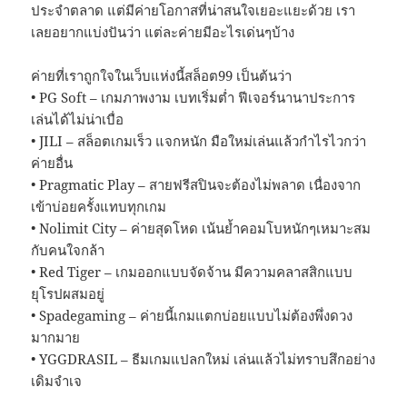
ประจำตลาด แต่มีค่ายโอกาสที่น่าสนใจเยอะแยะด้วย เรา
เลยอยากแบ่งปันว่า แต่ละค่ายมีอะไรเด่นๆบ้าง
ค่ายที่เราถูกใจในเว็บแห่งนี้สล็อต99 เป็นต้นว่า
• PG Soft – เกมภาพงาม เบทเริ่มต่ำ ฟีเจอร์นานาประการ
เล่นได้ไม่น่าเบื่อ
• JILI – สล็อตเกมเร็ว แจกหนัก มือใหม่เล่นแล้วกำไรไวกว่า
ค่ายอื่น
• Pragmatic Play – สายฟรีสปินจะต้องไม่พลาด เนื่องจาก
เข้าบ่อยครั้งแทบทุกเกม
• Nolimit City – ค่ายสุดโหด เน้นย้ำคอมโบหนักๆเหมาะสม
กับคนใจกล้า
• Red Tiger – เกมออกแบบจัดจ้าน มีความคลาสสิกแบบ
ยุโรปผสมอยู่
• Spadegaming – ค่ายนี้เกมแตกบ่อยแบบไม่ต้องพึ่งดวง
มากมาย
• YGGDRASIL – ธีมเกมแปลกใหม่ เล่นแล้วไม่ทราบสึกอย่าง
เดิมจำเจ