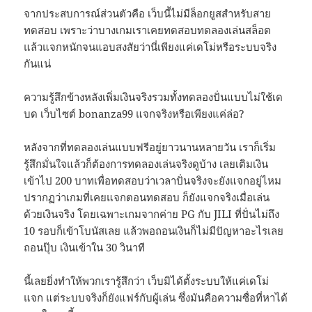
จากประสบการณ์ส่วนตัวคือ เว็บนี้ไม่มีล็อกยูสสำหรับสาย
ทดสอบ เพราะว่าบางเกมเราเคยทดสอบทดลองเล่นสล็อต
แล้วแจกหนักจนแอบสงสัยว่านี่เพียงแค่เดโม่หรือระบบจริง
กันแน่
ความรู้สึกข้างหลังเพิ่มเงินจริงรวมทั้งทดลองปั่นแบบไม่ใช้เด
บด เว็บไซต์ bonanza99 แจกจริงหรือเพียงแค่ล่อ?
หลังจากที่ทดลองเล่นแบบฟรีอยู่ยาวนานหลายวัน เราก็เริ่ม
รู้สึกมั่นใจแล้วก็ต้องการทดลองเล่นจริงดูบ้าง เลยเติมเงิน
เข้าไป 200 บาทเพื่อทดสอบว่าเวลาปั่นจริงจะยังแจกอยู่ไหม
ปรากฏว่าเกมที่เคยแจกตอนทดสอบ ก็ยังแจกจริงเมื่อเล่น
ด้วยเงินจริง โดยเฉพาะเกมจากค่าย PG กับ JILI ที่ปั่นไม่ถึง
10 รอบก็เข้าโบนัสเลย แล้วพอถอนเงินก็ไม่มีปัญหาอะไรเลย
ถอนปุ๊บ เงินเข้าใน 30 วินาที
นี้เลยยิ่งทำให้พวกเรารู้สึกว่า เว็บมิได้ตั้งระบบให้แค่เดโม่
แจก แต่ระบบจริงก็ยังแฟร์กับผู้เล่น ซึ่งมันคือความซื่อที่หาได้