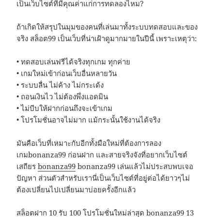
เป็นเว็บไซต์ที่มีคุณค่าแก่การทดลองไหม?
ถ้าเกิดให้สรุปในมุมของคนที่เล่นมาทั้งระบบทดสอบและของ
จริง สล็อต99 เป็นเว็บที่น่าเฝ้าดูมากมายในปีนี้ เพราะเหตุว่า:
• ทดสอบเล่นฟรีได้จริงทุกเกม ทุกค่าย
• เกมใหม่เข้าก่อนเว็บอื่นหลายวัน
• ระบบลื่น ไม่ค้าง ไม่กระเด้ง
• ถอนเงินไว ไม่ต้องพึ่งแอดมิน
• ไม่บีบให้ฝากก่อนถึงจะเข้าเกม
• โปรโมชั่นอาจไม่มาก แม้กระนั้นใช้งานได้จริง
มันคือเว็บที่เหมาะกับอีกทั้งมือใหม่ที่ต้องการลอง
เกมbonanza99 ก่อนฝาก และสายจริงจังที่อยากเว็บไซต์
เสถียร
bonanza99
bonanza99 เล่นแล้วไม่ประสบพบเจอ
ปัญหา ส่วนตัวสำหรับเรานี่เป็นเว็บไซต์ที่อยู่ต่อได้ยาวๆไม่
ต้องเปลี่ยนไปเปลี่ยนมาบ่อยครั้งอีกแล้ว
สล็อตฝาก 10 รับ 100 โปรโมชั่นใหม่ล่าสุด
bonanza99
13