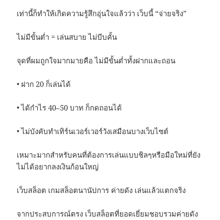
เท่านี้ก็ทำให้เกิดความรู้สึกอุ่นใจแล้วว่า เว็บนี้ “จ่ายจริง”
ไม่มีขั้นต่ำ = เล่นสบาย ไม่บีบคั้น
จุดที่ผมถูกใจมากมายคือ ไม่มีขั้นต่ำทั้งฝากและถอน
• ฝาก 20 ก็เล่นได้
• ได้กำไร 40–50 บาท ก็กดถอนได้
• ไม่บังคับทำเทิร์นเวอร์เวอร์วังเสมือนบางเว็บไซต์
เหมาะมากสำหรับคนที่ต้องการเล่นแบบชิลๆหรือมือใหม่ที่ยัง
ไม่ได้อยากลงเงินก้อนใหญ่
เว็บสล็อต เกมสล็อตนานัปการ ค่ายดัง เล่นแล้วแตกจริง
จากประสบการณ์ตรง เว็บสล็อตที่ยอดเยี่ยมชอบรวมค่ายดัง