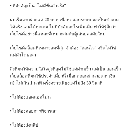
• ที่สำคัญเป็น “ไม่มีขั้นต่ำจริง”
ผมเริ่มจากฝากแค่ 20 บาท เพื่อทดสอบระบบ ผลเป็นเข้าเกม
ได้จริง เล่นได้ทุกเกม ไม่มีบังคับอะไรเพิ่มเติม ทำให้รู้สึกว่า
เว็บไซต์อย่างนี้แหละที่เหมาะสมกับผู้เล่นยุคสมัยใหม่
เว็บไซต์สล็อตที่เหมาะสมที่สุด จำต้อง “ถอนไว” จริง ไม่ใช่
แค่คำโฆษณา
สิ่งที่ผมให้ความใส่ใจสูงที่สุดไม่ใช่แค่ฝากเร็ว แต่เป็น ถอนเร็ว
เว็บสล็อตที่ผมใช้ประจำเดี๋ยวนี้ เมื่อกดถอนผ่านวอเลท เงิน
เข้าไม่เกิน 1 นาที ครั้งคราวเพียงแค่ไม่ถึง 30 วินาที
• ไม่ต้องแอดแอดไม่น
• ไม่ต้องคอยการพิจารณา
• ไม่ต้องส่งสลิป