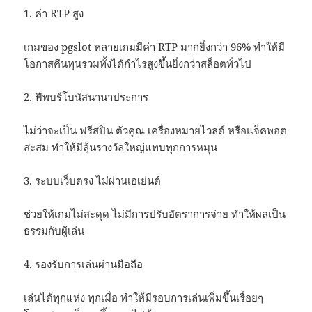
1. ค่า RTP สูง
เกมของ pgslot หลายเกมมีค่า RTP มากยิ่งกว่า 96% ทำให้มี
โอกาสคืนทุนรวมทั้งได้กำไรสูงขึ้นยิ่งกว่าสล็อตทั่วไป
2. ฟีพบร์โบนัสนานาประการ
ไม่ว่าจะเป็น ฟรีสปิน ตัวคูณ เครื่องหมายไวลด์ หรือแจ็คพอต
สะสม ทำให้มีลุ้นรางวัลใหญ่แทบทุกการหมุน
3. ระบบเว็บตรง ไม่ผ่านเอเย่นต์
ช่วยให้เกมไม่สะดุด ไม่มีการปรับอัตราการจ่าย ทำให้ผลเป็น
ธรรมกับผู้เล่น
4. รองรับการเล่นผ่านมือถือ
เล่นได้ทุกแห่ง ทุกเมื่อ ทำให้มีรอบการเล่นเพิ่มขึ้นเรื่อยๆ