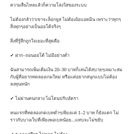
ความลื่นไหลแล้วก็ความโล่งใสของระบบ
ไม่ต้องกลัวว่าเขาจะล็อกยูส ไม่ต้องง้อแอดมิน เพราะว่าทุกๆ
สิ่งทุกๆอย่างเป็นออโต้จริงๆ
สิ่งที่รู้สึกถูกใจเยอะที่สุดคือ
✔ ฝาก–ถอนออโต้ ไม่มีอย่างต่ำ
ฉันสามารถเพิ่มเติมเงิน 20–30 บาทก็เล่นได้สบายๆเหมาะสม
กับผู้ที่อยากทดลองเกมใหม่ หรือแค่อยากสนุกแบบไม่ต้อง
ลงทุนหนัก
✔ ไม่ผ่านคนกลาง ไม่โดนปรับอัตรา
หนแรกที่ทดลองกดเบทต่ำๆเพียงแค่ 1–2 บาท ก็ยังแตก ไม่
ราวกับบางเว็บที่เพียงพอเบทน้อย…แทบจะไม่ขยับ