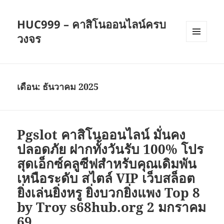
HUC999 – คาสิโนออนไลน์ครบ
วงจร
เมนู
และวิด
เจ็ต
เดือน:
ธันวาคม 2025
Pgslot คาสิโนออนไลน์ มั่นคง
ปลอดภัย ฝากทั้งวันรับ 100% โปร
สุดเอ็กซ์คลูซีฟสำหรับคุณเดิมพัน
เหนือระดับ สไตล์ VIP เว็บสล็อต
ยิ่งเล่นยิ่งหรู ยิ่งบวกยิ่งแพง Top 8
by Troy s68hub.org 2 มกราคม
69