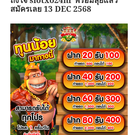
สมัครเลย 13 DEC 2568