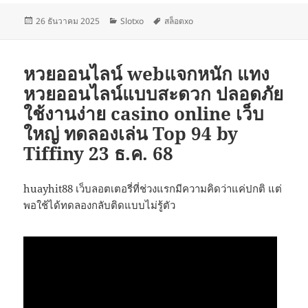
เขียน
หมวด
ป้าย
26 ธันวาคม 2025
Slotxo
สล็อตxo
เมื่อ
หมู่
กำกับ
หวยออนไลน์ webแจกหนัก แทง
หวยออนไลน์แบบสะดวก ปลอดภัย
ใช้งานง่าย casino online เว็บ
ใหญ่ ทดลองเล่น Top 94 by
Tiffiny 23 ธ.ค. 68
huayhit88 เว็บลอตเตอรี่ที่ช่วงแรกมีความคิดว่าแค่ปกติ แต่
พอใช้ได้ทดลองกลับติดแบบไม่รู้ตัว