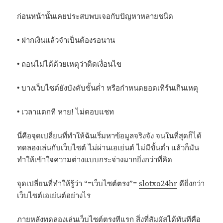
ก่อนหน้านั้นเคยประสบพบเจอกับปัญหาหลายชนิด
• ฝากเงินแล้วจำเป็นต้องรอนาน
• ถอนไม่ได้ด้วยเหตุว่าติดเงื่อนไข
• บางเว็บไซต์ยังบังคับขั้นต่ำ หรือกำหนดยอดเทิร์นเกินเหตุ
• เวลาแตกที หาย! ไม่ตอบแชท
นี่คือจุดเปลี่ยนที่ทำให้ฉันเริ่มหาข้อมูลจริงจัง จนในที่สุดก็ได้
ทดลองเล่นกับเว็บไซต์ ไม่ผ่านเอเย่นต์ ไม่มีขั้นต่ำ แล้วก็มัน
ทำให้เข้าใจความต่างแบบกระจ่างมากยิ่งกว่าที่คิด
จุดเปลี่ยนที่ทำให้รู้ว่า “=เว็บไซต์ตรง”=
slotxo24hr
ดียิ่งกว่า
เว็บไซต์เอเย่นต์อย่างไร
ภายหลังทดลองเล่นเว็บไซต์ตรงทีแรก สิ่งที่สัมผัสได้ทันทีคือ