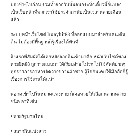
มองขำๆไปก่อน รวมทั้งจากวันนั้นจนกระทั่งเดี๋ยวนี้ก็แปลง
เป็นเว็บหลักที่พวกเราใช้ประจำมานับเป็นเวลาหลายเดือน
แล้ว
ระบบหน้าเว็บไซต์ huayhit88 ที่ออกแบบมาสำหรับคนเดิน
ดิน ไม่ต้องมีพื้นฐานก็รู้เรื่องได้ทันที
สิ่งแรกที่สัมผัสได้เลยหลังล็อกอินเข้ามาคือ หน้าเว็บไซต์ของ
หวยฮิต88 ถูกวางแบบมาให้เรียบง่าย ไม่รก ไม่ใช้ศัพท์ยากๆ
ทุกรายการอาหารจัดวางขวานผ่าซาก ผู้ใดกันเคยใช้มือถือก็รู้
เรื่องการใช้งานได้แน่ๆ
พอกดเข้าไปในหมวดแทงหวย ก็เจอหวยให้เลือกหลากหลาย
ชนิด อาทิเช่น
• หวยรัฐบาลไทย
• สลากกินแบ่งลาว