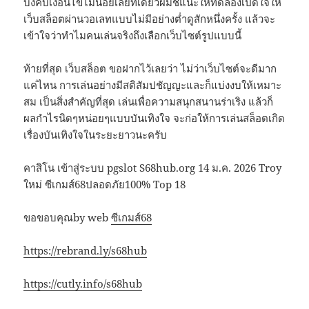
บังคับเงื่อนไขไม่น้อยเลยทีเดียวผมชี้แนะให้ทดลองเปิดใจให้
เว็บสล็อตผ่านวอเลทแบบไม่มีอย่างต่ำดูสักหนึ่งครั้ง แล้วจะ
เข้าใจว่าทำไมคนเล่นจริงถึงเลือกเว็บไซต์รูปแบบนี้
ท้ายที่สุด เว็บสล็อต ขอฝากไว้เลยว่า ไม่ว่าเว็บไซต์จะดีมาก
แค่ไหน การเล่นอย่างมีสติสัมปชัญญะและก็แบ่งงบให้เหมาะ
สม เป็นสิ่งสำคัญที่สุด เล่นเพื่อความสนุกสนานร่าเริง แล้วก็
ผลกำไรนิดๆหน่อยๆแบบบันเทิงใจ จะก่อให้การเล่นสล็อตเกิด
เรื่องบันเทิงใจในระยะยาวนะครับ
คาสิโน เข้าสู่ระบบ pgslot S68hub.org 14 ม.ค. 2026 Troy
ใหม่ ซีเกมส์68ปลอดภัย100% Top 18
ขอขอบคุณby web
ซีเกมส์68
https://rebrand.ly/s68hub
https://cutly.info/s68hub