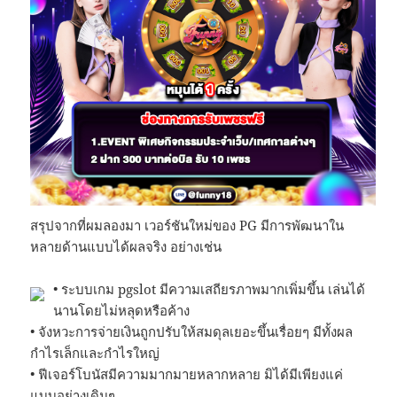
สรุปจากที่ผมลองมา เวอร์ชันใหม่ของ PG มีการพัฒนาใน
หลายด้านแบบได้ผลจริง อย่างเช่น
• ระบบเกม pgslot มีความเสถียรภาพมากเพิ่มขึ้น เล่นได้
นานโดยไม่หลุดหรือค้าง
• จังหวะการจ่ายเงินถูกปรับให้สมดุลเยอะขึ้นเรื่อยๆ มีทั้งผล
กำไรเล็กและกำไรใหญ่
• ฟีเจอร์โบนัสมีความมากมายหลากหลาย มิได้มีเพียงแค่
แบบอย่างเดิมๆ