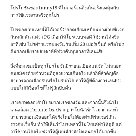
โปรโมชั่นของ funny18 ที่ไม่เวอร์จนถึงเกินจริงแต่คุ้มกับ
การใช้แรงงานจริงทุกโปร
โปรของเว็บแห่งนี้มิได้เวอร์วังยอดเยี่ยมเหมือนบางเว็บที่แจก
กันหลักพัน แต่ว่า PG เลือกให้โปรแบบพอดี ใช้งานได้จริง
อาทิเช่น โปรฝากแรกของวัน รับเพิ่ม 20 เปอร์เซ็นต์ หรือโปร
คืนยอดเสียรายสัปดาห์ที่ช่วยคืนทุนเวลาที่เล่นเสีย
สิ่งที่ชวนชมเป็นทุกโปรโมชั่นมีรายละเอียดแน่ชัด ไม่หลอก
คนสมัครด้วยจำนวนที่ดูสวยงามเกินจริง แล้วก็ที่สำคัญคือ
สามารถกดเลือกรับหรือไม่รับก็ได้ ทำให้ผู้ที่ต้องการเล่นPG
แบบไม่มีเงื่อนไขก็ไม่รู้สึกบีบคั้น
เราเคยทดลองรับโปรฝากแรกของวัน และจากนั้นจึงนำไป
เล่นสล็อต Fortune Ox ปรากฏว่าโบนัสเข้าไวมาก และก็
สามารถถอนเงินออกได้จริงโดยไม่ต้องทำเทิร์นเวอร์เกิน
ราวกับเว็บอื่น ทำให้เห็นว่าโปรเหล่านี้ไม่ใช่แค่ทำให้ดูดี แต่
ว่าใช้งานได้จริง ช่วยให้ผู้เล่นมีกำลังใจเล่นต่อได้มากขึ้น