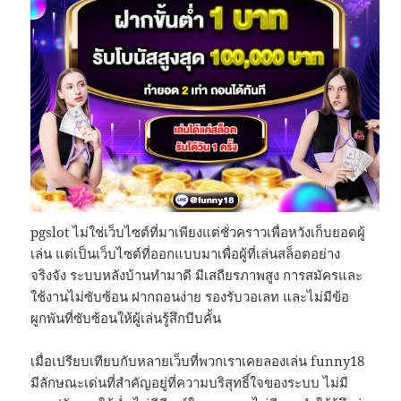
pgslot ไม่ใช่เว็บไซต์ที่มาเพียงแต่ชั่วคราวเพื่อหวังเก็บยอดผู้
เล่น แต่เป็นเว็บไซต์ที่ออกแบบมาเพื่อผู้ที่เล่นสล็อตอย่าง
จริงจัง ระบบหลังบ้านทำมาดี มีเสถียรภาพสูง การสมัครและ
ใช้งานไม่ซับซ้อน ฝากถอนง่าย รองรับวอเลท และไม่มีข้อ
ผูกพันที่ซับซ้อนให้ผู้เล่นรู้สึกบีบคั้น
เมื่อเปรียบเทียบกับหลายเว็บที่พวกเราเคยลองเล่น funny18
มีลักษณะเด่นที่สำคัญอยู่ที่ความบริสุทธิ์ใจของระบบ ไม่มี