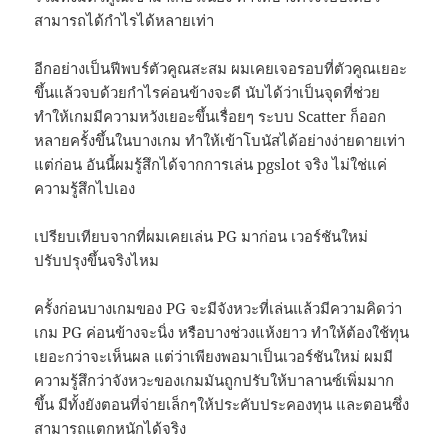
สามารถได้กำไรได้หลายเท่า
อีกอย่างเป็นฟีพบร์ตัวคูณสะสม ผมเคยเจอรอบที่ตัวคูณเยอะ
ขึ้นแล้วจบด้วยกำไรค่อนข้างจะดี นับได้ว่าเป็นจุดที่ช่วย
ทำให้เกมมีความหวังเยอะขึ้นเรื่อยๆ ระบบ Scatter ก็ออก
หลายครั้งขึ้นในบางเกม ทำให้เข้าโบนัสได้อย่างง่ายดายเท่า
แต่ก่อน อันนี้ผมรู้สึกได้จากการเล่น pgslot จริง ไม่ใช่แค่
ความรู้สึกไปเอง
เปรียบเทียบจากที่ผมเคยเล่น PG มาก่อน เวอร์ชันใหม่
ปรับปรุงขึ้นจริงไหม
ครั้งก่อนบางเกมของ PG จะมีจังหวะที่เล่นแล้วมีความคิดว่า
เกม PG ค่อนข้างจะนิ่ง หรือบางช่วงแห้งยาว ทำให้ต้องใช้ทุน
เยอะกว่าจะเห็นผล แต่ว่าเพียงพอมาเป็นเวอร์ชันใหม่ ผมมี
ความรู้สึกว่าจังหวะของเกมมันถูกปรับให้บาลานซ์เพิ่มมาก
ขึ้น มีทั้งยังตอนที่จ่ายเล็กๆให้ประคับประคองทุน และตอนซึ่ง
สามารถแตกหนักได้จริง