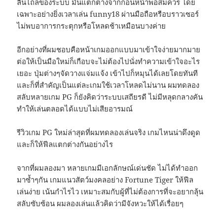
ลื่นไถลของระบบ มันแตกต่างจากก่อนหน้าพอสมควร โดย
เฉพาะอย่างยิ่งเวลาเล่น funny18 ผ่านมือถือหรือบราวเซอร์
ไม่พบอาการกระตุกหรือโหลดช้าเหมือนบางค่าย
อีกอย่างที่ผมชอบคือหน้าเกมออกแบบมาเข้าใจง่ายมากมาย
ต่อให้เป็นมือใหม่ก็เกือบจะไม่ต้องไปนั่งทำความเข้าใจอะไร
เยอะ ปุ่มต่างๆจัดวางแจ่มแจ้ง เข้าไปก็หมุนได้เลยโดยทันที
และก็ที่สำคัญเป็นแต่ละเกมใช้เวลาโหลดไม่นาน ผมทดลอง
สลับหลายเกม PG ก็ยังคิดว่าระบบเสถียรดี ไม่มีหลุดกลางคัน
ทำให้เล่นตลอดได้แบบไม่เสียอารมณ์
รีวิวเกม PG ใหม่ล่าสุดที่ผมทดลองเล่นจริง เกมไหนน่าดึงดูด
และก็ให้ฟีลแตกต่างกันอย่างไร
จากที่ผมลองมา หลายเกมมีเอกลักษณ์เด่นชัด ไม่ได้ทำออก
มาซ้ำๆกัน เกมแนวสัตว์มงคลอย่าง Fortune Tiger ให้ฟีล
เล่นง่าย เน้นกำไรไว เหมาะสมกับผู้ที่ไม่ต้องการที่จะอยากลุ้น
สลับซับซ้อน ผมลองเล่นแล้วคิดว่ามีจังหวะให้ได้เรื่อยๆ