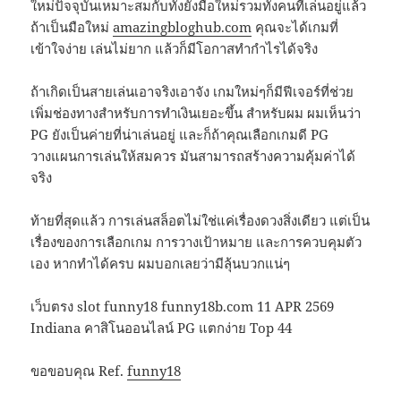
ใหม่ปัจจุบันเหมาะสมกับทั้งยังมือใหม่รวมทั้งคนที่เล่นอยู่แล้ว
ถ้าเป็นมือใหม่
amazingbloghub.com
คุณจะได้เกมที่
เข้าใจง่าย เล่นไม่ยาก แล้วก็มีโอกาสทำกำไรได้จริง
ถ้าเกิดเป็นสายเล่นเอาจริงเอาจัง เกมใหม่ๆก็มีฟีเจอร์ที่ช่วย
เพิ่มช่องทางสำหรับการทำเงินเยอะขึ้น สำหรับผม ผมเห็นว่า
PG ยังเป็นค่ายที่น่าเล่นอยู่ และก็ถ้าคุณเลือกเกมดี PG
วางแผนการเล่นให้สมควร มันสามารถสร้างความคุ้มค่าได้
จริง
ท้ายที่สุดแล้ว การเล่นสล็อตไม่ใช่แค่เรื่องดวงสิ่งเดียว แต่เป็น
เรื่องของการเลือกเกม การวางเป้าหมาย และการควบคุมตัว
เอง หากทำได้ครบ ผมบอกเลยว่ามีลุ้นบวกแน่ๆ
เว็บตรง slot funny18 funny18b.com 11 APR 2569
Indiana คาสิโนออนไลน์ PG แตกง่าย Top 44
ขอขอบคุณ Ref.
funny18