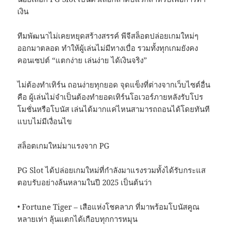
เงิน
ทีมพัฒนาไม่เคยหยุดสร้างสรรค์ พีจีสล็อตปล่อยเกมใหม่ๆ
ออกมาตลอด ทำให้ผู้เล่นไม่มีทางเบื่อ รวมทั้งทุกเกมยังคง
คอนเซปต์ “แตกง่าย เล่นง่าย ได้เงินจริง”
ไม่ต้องทำเทิร์น ถอนง่ายทุกยอด จุดแข็งที่ต่างจากเว็บไซต์อื่น
คือ ผู้เล่นไม่จำเป็นต้องทำยอดเทิร์นโอเวอร์ภายหลังรับโปร
โมชั่นหรือโบนัส เล่นได้มากแค่ไหนสามารถถอนได้โดยทันที
แบบไม่มีเงื่อนไข
สล็อตเกมใหม่มาแรงจาก PG
PG Slot ได้ปล่อยเกมใหม่ที่กำลังมาแรงรวมทั้งได้รับกระแส
ตอบรับอย่างล้นหลามในปี 2025 เป็นต้นว่า
• Fortune Tiger – เสือแห่งโชคลาภ ที่มาพร้อมโบนัสคูณ
หลายเท่า ลุ้นแตกได้เกือบทุกการหมุน