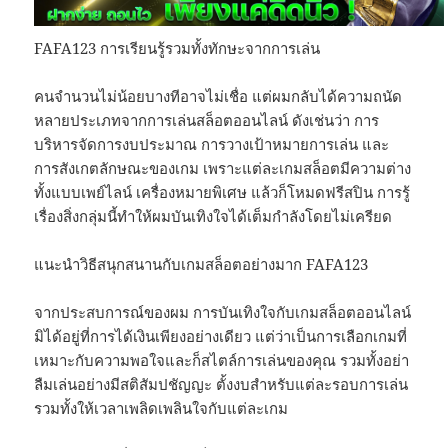
FAFA123 การเรียนรู้รวมทั้งทักษะจากการเล่น
คนจำนวนไม่น้อยบางทีอาจไม่เชื่อ แต่ผมกลับได้ความถนัด
หลายประเภทจากการเล่นสล็อตออนไลน์ ดังเช่นว่า การ
บริหารจัดการงบประมาณ การวางเป้าหมายการเล่น และ
การสังเกตลักษณะของเกม เพราะแต่ละเกมสล็อตมีความต่าง
ทั้งแบบเพย์ไลน์ เครื่องหมายพิเศษ แล้วก็โหมดฟรีสปิน การรู้
เรื่องสิ่งกลุ่มนี้ทำให้ผมบันเทิงใจได้เต็มกำลังโดยไม่เครียด
แนะนำวิธีสนุกสนานกับเกมสล็อตอย่างมาก FAFA123
จากประสบการณ์ของผม การบันเทิงใจกับเกมสล็อตออนไลน์
มิได้อยู่ที่การได้เงินเพียงอย่างเดียว แต่ว่าเป็นการเลือกเกมที่
เหมาะกับความพอใจและก็สไตล์การเล่นของคุณ รวมทั้งอย่า
ลืมเล่นอย่างมีสติสัมปชัญญะ ตั้งงบสำหรับแต่ละรอบการเล่น
รวมทั้งให้เวลาเพลิดเพลินใจกับแต่ละเกม