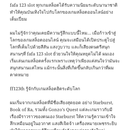
fafa 123 slot ทุกเกมสล็อตได้รับความนิยมระดับนานาชาติ
ทำให้คุณบันเทิงใจไปกับโลกของเกมสล็อตออนไลน์อย่าง
เต็มเปี่ยม
ผมไม่รู้จักว่าคุณเคยมีความรู้สึกแบบนี้ไหม… เมื่อก้าวเข้าสู่
โลกของเกมสล็อตออนไลน์ คุณจะเสมือนได้เปิดประตูไปสู่
โลกที่เต็มไปด้วยสีสัน แสงวูบวาบ และก็เสียงดนตรีสนุก
สนานๆที่ fafa 123 slot ยั่วยวนใจให้คุณหยุดไม่ได้ ผมเอง
เริ่มเล่นเกมสล็อตครั้งแรกเพราะเหตุว่าเพียงแค่สนใจว่ามันจะ
สนุกสนานแค่ไหน แม้กระนั้นสิ่งที่เกิดขึ้นกลับเกินกว่าที่ผม
คาดหมาย
ff123th รู้จักกับเกมสล็อตฮิตระดับโลก
ผมเริ่มจากเกมสล็อตที่มีชื่อเสียงสุดยอด อย่าง Starburst,
Book of Ra, รวมทั้ง Gonzo’s Quest แต่ละเกมราวกับมี
เรื่องมีราวราวของตนเอง Starburst ให้ความรู้ความเข้าใจ
สึกเหมือนอยู่ในอวกาศ แสงสีเจิดจ้า เครื่องหมายเพชรระยิบ