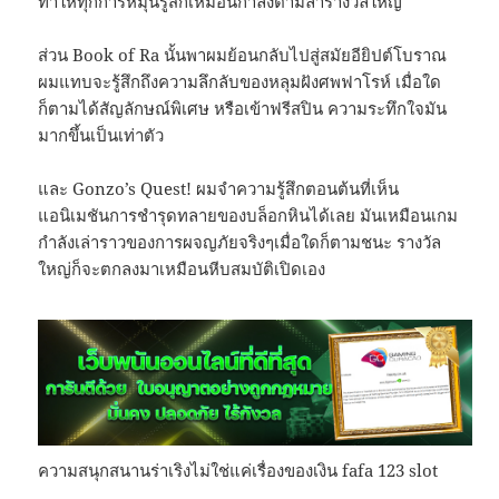
ทำให้ทุกการหมุนรู้สึกเหมือนกำลังตามล่ารางวัลใหญ่
ส่วน Book of Ra นั้นพาผมย้อนกลับไปสู่สมัยอียิปต์โบราณ
ผมแทบจะรู้สึกถึงความลึกลับของหลุมฝังศพฟาโรห์ เมื่อใด
ก็ตามได้สัญลักษณ์พิเศษ หรือเข้าฟรีสปิน ความระทึกใจมัน
มากขึ้นเป็นเท่าตัว
และ Gonzo’s Quest! ผมจำความรู้สึกตอนต้นที่เห็น
แอนิเมชันการชำรุดทลายของบล็อกหินได้เลย มันเหมือนเกม
กำลังเล่าราวของการผจญภัยจริงๆเมื่อใดก็ตามชนะ รางวัล
ใหญ่ก็จะตกลงมาเหมือนหีบสมบัติเปิดเอง
ความสนุกสนานร่าเริงไม่ใช่แค่เรื่องของเงิน fafa 123 slot