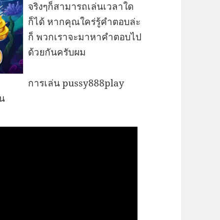
จริงๆก็สามารถเล่นเวลาใด
ก็ได้ หากคุณใคร่รู้คำตอบล่ะ
ก็ พวกเราจะมาหาคำตอบไป
ด้วยกันครับผม
การเล่น pussy888play
่น