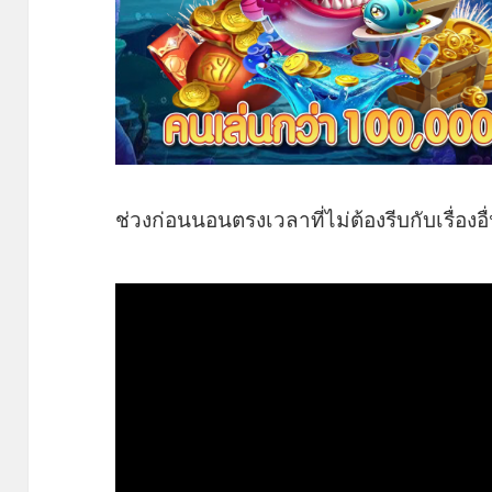
ช่วงก่อนนอนตรงเวลาที่ไม่ต้องรีบกับเรื่องอื