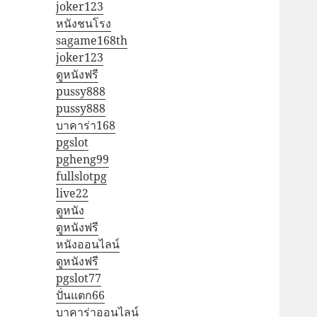
joker123
หนังชนโรง
sagame168th
joker123
ดูหนังฟรี
pussy888
pussy888
บาคาร่า168
pgslot
pgheng99
fullslotpg
live22
ดูหนัง
ดูหนังฟรี
หนังออนไลน์
ดูหนังฟรี
pgslot77
ปั่นแตก66
บาคาร่าออนไลน์