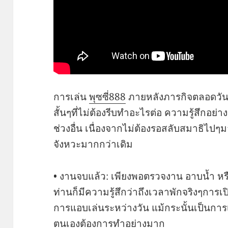
การเล่น
พุซซี่888
ภายหลังภารกิจตลอดวั
สั้นๆที่ไม่ต้องรีบทำอะไรต่อ ความรู้สึกอย่
ช่วงอื่น เนื่องจากไม่ต้องรอสลับสมาธิไปๆ
จังหวะมากกว่าเดิม
• งานจบแล้ว: เพียงพอตรวจงาน อาบน้ำ หรือ
ท่านก็มีความรู้สึกว่าถึงเวลาพักจริงๆการเป
การแอบเล่นระหว่างวัน แม้กระนั้นเป็นการเลือ
ตนเองต้องการทำอย่างมาก