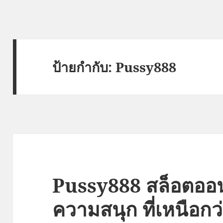
ป้ายกำกับ:
Pussy888
Pussy888 สล็อตออน
ความสนุก ที่เหนือกว