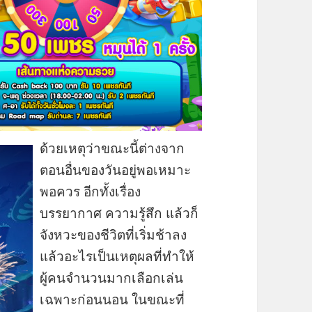
ด้วยเหตุว่าขณะนี้ต่างจาก
ตอนอื่นของวันอยู่พอเหมาะ
พอควร อีกทั้งเรื่อง
บรรยากาศ ความรู้สึก แล้วก็
จังหวะของชีวิตที่เริ่มช้าลง
แล้วอะไรเป็นเหตุผลที่ทำให้
ผู้คนจำนวนมากเลือกเล่น
เฉพาะก่อนนอน ในขณะที่