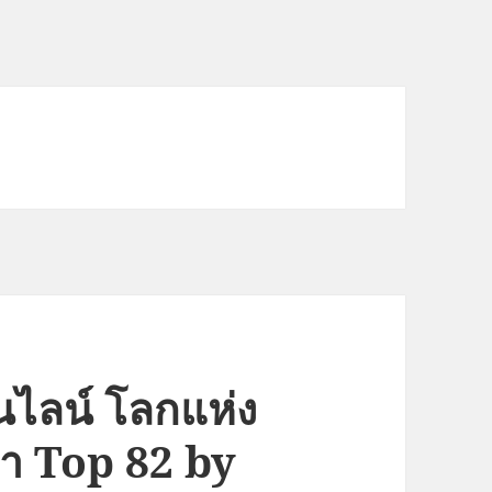
ไลน์ โลกแห่ง
่า Top 82 by