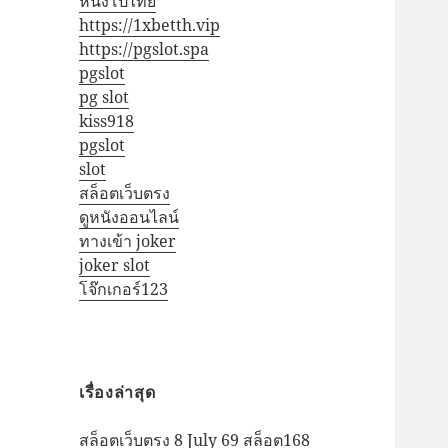
หนังโป๊ไทย
https://1xbetth.vip
https://pgslot.spa
pgslot
pg slot
kiss918
pgslot
slot
สล็อตเว็บตรง
ดูหนังออนไลน์
ทางเข้า joker
joker slot
โจ๊กเกอร์123
เรื่องล่าสุด
สล็อตเว็บตรง 8 July 69 สล็อต168