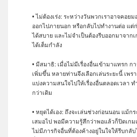
• ไม่ต้องเร่ง: ระหว่างวันพวกเราอาจคอยม
ออกไปภายนอก หรือกลับไปทำงานต่อ แต่ก
ได้สบาย และไม่จำเป็นต้องรีบออกมาจาก
ได้เต็มกำลัง
• มีสมาธิ: เมื่อไม่มีเรื่องอื่นเข้ามาแทรก 
เพิ่มขึ้น หลายท่านจึงเลือกเล่นระยะนี้ เพรา
แบ่งความสนใจไปให้เรื่องอื่นตลอดเวลา ท
กว่าเดิม
• หยุดได้เอง: ถึงจะเล่นช่วงก่อนนอน แม้กร
เสมอไป พอมีความรู้สึกว่าพอแล้วก็ปิดเกมแ
ไม่มีภารกิจอื่นที่ต้องค้างอยู่ในใจให้รีบก