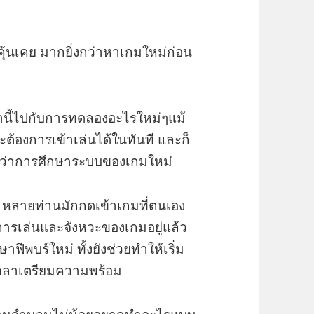
ุ้นเคย มากยิ่งกว่าหาเกมใหม่ก่อน
วลานี้ไปกับการทดลองอะไรใหม่ๆแม้
าะต้องการเข้าเล่นได้ในทันที และก็
กว่าการศึกษาระบบของเกมใหม่
 หลายท่านมักกดเข้าเกมที่ตนเอง
การเล่นและจังหวะของเกมอยู่แล้ว
ฟีพบร์ใหม่ ทั้งยังช่วยทำให้เริ่ม
เวลาเตรียมความพร้อม