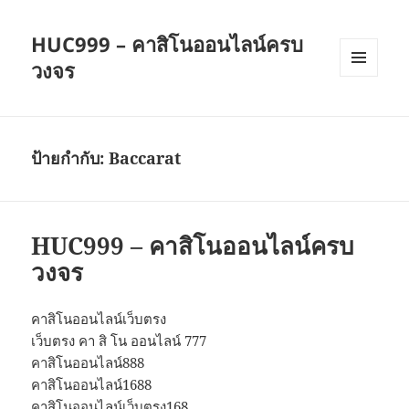
HUC999 – คาสิโนออนไลน์ครบ
วงจร
เมนู
และวิด
เจ็ต
ป้ายกำกับ:
Baccarat
HUC999 – คาสิโนออนไลน์ครบ
วงจร
คาสิโนออนไลน์เว็บตรง
เว็บตรง คา สิ โน ออนไลน์ 777
คาสิโนออนไลน์888
คาสิโนออนไลน์1688
คาสิโนออนไลน์เว็บตรง168