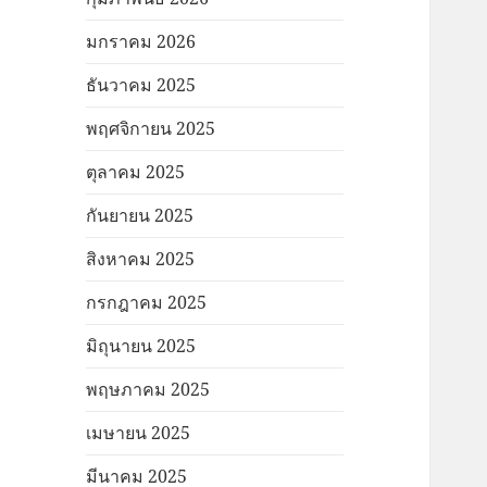
มกราคม 2026
ธันวาคม 2025
พฤศจิกายน 2025
ตุลาคม 2025
กันยายน 2025
สิงหาคม 2025
กรกฎาคม 2025
มิถุนายน 2025
พฤษภาคม 2025
เมษายน 2025
มีนาคม 2025