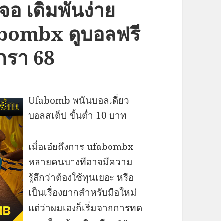
จอ เดิมพันง่าย
abombx ดูบอลฟรี
มกรา 68
Ufabomb พนันบอลเดี่ยว
บอลสเต็ป ขั้นต่ำ 10 บาท
เมื่อเอ๋ยถึงการ ufabombx
หลายคนบางทีอาจมีความ
รู้สึกว่าต้องใช้ทุนเยอะ หรือ
เป็นเรื่องยากสำหรับมือใหม่
แต่ว่าผมเองก็เริ่มจากการทด