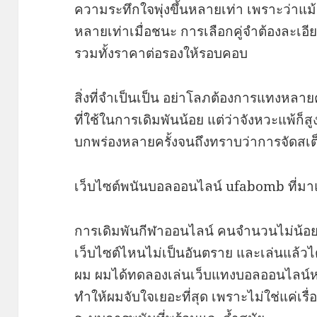
ความระทึกใจพุ่งขึ้นหลายเท่า เพราะว่าแม้
หลายเท่าเมื่อชนะ การเลือกคู่จำต้องละเอีย
รวมทั้งราคาต่อรองให้รอบคอบ
สิ่งที่จำเป็นเป็น อย่าโลภต้องการแทงหลายค
ที่ใช้ในการเดิมพันน้อย แต่ว่าจังหวะแพ้
บกพร่องหลายครั้งจนถึงทราบว่าการจัดสเ
เว็บไซต์พนันบอลออนไลน์ ufabomb ที่มาแ
การเดิมพันกีฬาออนไลน์ คนจำนวนไม่น้อย
เว็บไซต์ไหนไม่เป็นอันตราย และเล่นแล้ว
ผม ผมได้ทดลองเล่นเว็บแทงบอลออนไลน์หลายเ
ทำให้ผมจับใจเยอะที่สุด เพราะไม่ใช่แค่เร