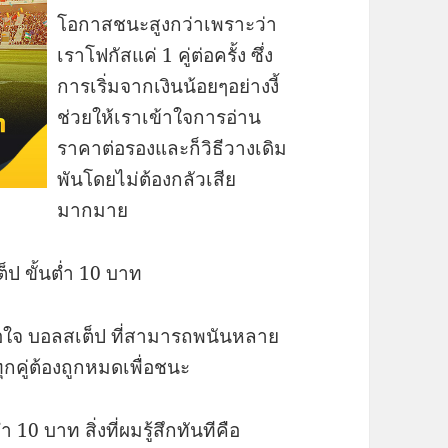
โอกาสชนะสูงกว่าเพราะว่า
เราโฟกัสแค่ 1 คู่ต่อครั้ง ซึ่ง
การเริ่มจากเงินน้อยๆอย่างงี้
ช่วยให้เราเข้าใจการอ่าน
ราคาต่อรองและก็วิธีวางเดิม
พันโดยไม่ต้องกลัวเสีย
มากมาย
็ป ขั้นต่ำ 10 บาท
่มพอใจ บอลสเต็ป ที่สามารถพนันหลาย
ทุกคู่ต้องถูกหมดเพื่อชนะ
 10 บาท สิ่งที่ผมรู้สึกทันทีคือ