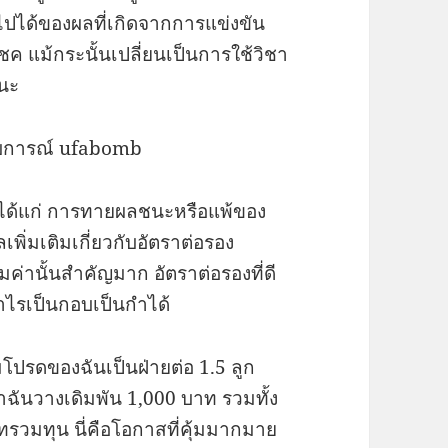
นไปได้ของผลที่เกิดจากการแข่งขัน
โชค แม้กระนั้นเปลี่ยนเป็นการใช้วิชา
ชนะ
บการณ์ ufabomb
ยๆได้แก่ การทายผลชนะหรือแพ้ของ
ลเพิ่มเติมเกี่ยวกับอัตราต่อรอง
้มค่านั้นสำคัญมาก อัตราต่อรองที่ดี
ไรเป็นกอบเป็นกำได้
มโปรดของฉันเป็นฝ่ายต่อ 1.5 ลูก
ถ้าฉันวางเดิมพัน 1,000 บาท รวมทั้ง
ทรวมทุน นี่คือโอกาสที่คุ้มมากมาย