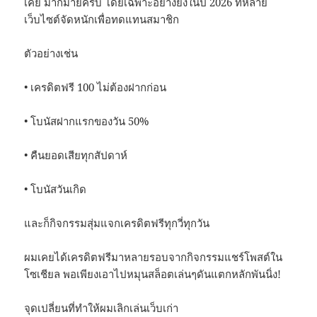
เคย มากมายครับ โดยเฉพาะอย่างยิ่งในปี 2026 ที่หลาย
เว็บไซต์จัดหนักเพื่อทดแทนสมาชิก
ตัวอย่างเช่น
• เครดิตฟรี 100 ไม่ต้องฝากก่อน
• โบนัสฝากแรกของวัน 50%
• คืนยอดเสียทุกสัปดาห์
• โบนัสวันเกิด
และก็กิจกรรมสุ่มแจกเครดิตฟรีทุกวี่ทุกวัน
ผมเคยได้เครดิตฟรีมาหลายรอบจากกิจกรรมแชร์โพสต์ใน
โซเชียล พอเพียงเอาไปหมุนสล็อตเล่นๆดันแตกหลักพันนิ่ง!
จุดเปลี่ยนที่ทำให้ผมเลิกเล่นเว็บเก่า