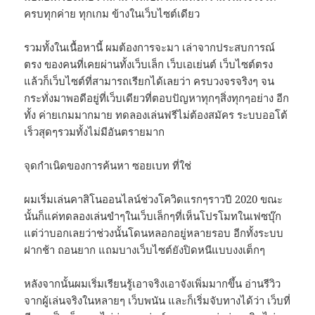
ครบทุกค่าย ทุกเกม ข้างในเว็บไซต์เดียว
รวมทั้งในเนื้อหานี้ ผมต้องการจะมา เล่าจากประสบการณ์
ตรง ของคนที่เคยผ่านทั้งเว็บเล็ก เว็บเอเย่นต์ เว็บไซต์ตรง
แล้วก็เว็บไซต์ที่สามารถเรียกได้เลยว่า ครบวงจรจริงๆ จน
กระทั่งมาพอดีอยู่ที่เว็บเดียวที่ตอบปัญหาทุกๆสิ่งทุกๆอย่าง อีก
ทั้ง ค่ายเกมมากมาย ทดลองเล่นฟรีไม่ต้องสมัคร ระบบออโต้
เร็วสุดๆรวมทั้งไม่มีอันตรายมาก
จุดกำเนิดของการค้นหา ซอยเบท ที่ใช่
ผมเริ่มเล่นคาสิโนออนไลน์ช่วงโควิดแรกๆราวปี 2020 ขณะ
นั้นก็แค่ทดลองเล่นขำๆในเว็บเล็กๆที่เห็นโปรโมทในเฟซบุ๊ก
แต่ว่าบอกเลยว่าช่วงนั้นโดนหลอกอยู่หลายรอบ อีกทั้งระบบ
ฝากช้า ถอนยาก แถมบางเว็บไซต์ยังปิดหนีแบบงงเต็กๆ
หลังจากนั้นผมเริ่มเรียนรู้เอาจริงเอาจังเพิ่มมากขึ้น อ่านรีวิว
จากผู้เล่นจริงในหลายๆ เว็บพนัน และก็เริ่มจับทางได้ว่า เว็บที่