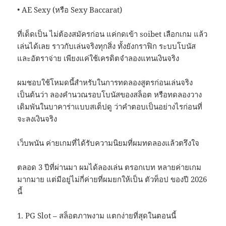
• AE Sexy (หรือ Sexy Baccarat)
ที่เด็ดเป็น ไม่ต้องสมัครก่อน แค่กดเข้า soibet เลือกเกม แล้ว
เล่นได้เลย ราวกับเล่นจริงทุกสิ่ง ทั้งยังกราฟิก ระบบโบนัส
และอัตราจ่าย เพียงแค่ใช้เครดิตจำลองแทนเงินจริง
ผมชอบใช้โหมดนี้สำหรับในการทดลองสูตรก่อนเล่นจริง
เป็นต้นว่า ลองคำนวณรอบโบนัสของสล็อต หรือทดลองวาง
เดิมพันในบาคาร่าแบบสเต็ปดู ว่าคำตอบเป็นอย่างไรก่อนที่
จะลงเงินจริง
เว็บพนัน ค่ายเกมที่ได้รับความนิยมที่ผมทดลองแล้วตรึงใจ
ตลอด 3 ปีที่ผ่านมา ผมได้ลองเล่น ตรอกเบท หลายค่ายเกม
มากมาย แต่มีอยู่ไม่กี่ค่ายที่ผมยกให้เป็น ตัวท็อป ของปี 2026
นี้
1. PG Slot – สล็อตภาพงาม แตกง่ายที่สุดในตอนนี้