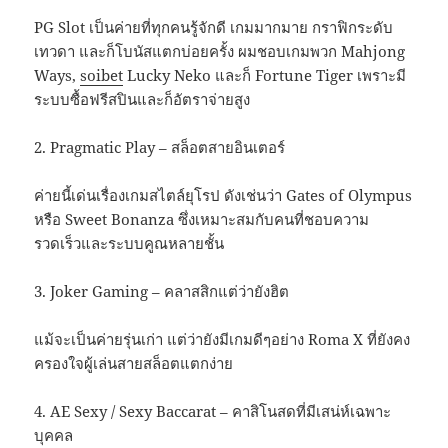
PG Slot เป็นค่ายที่ทุกคนรู้จักดี เกมมากมาย กราฟิกระดับ
เทวดา และก็โบนัสแตกบ่อยครั้ง ผมชอบเกมพวก Mahjong
Ways,
soibet
Lucky Neko และก็ Fortune Tiger เพราะมี
ระบบซื้อฟรีสปินและก็อัตราจ่ายสูง
2. Pragmatic Play – สล็อตสายอินเตอร์
ค่ายนี้เด่นเรื่องเกมสไตล์ยุโรป ดังเช่นว่า Gates of Olympus
หรือ Sweet Bonanza ซึ่งเหมาะสมกับคนที่ชอบความ
รวดเร็วและระบบคูณหลายชั้น
3. Joker Gaming – คลาสสิกแต่ว่ายังฮิต
แม้จะเป็นค่ายรุ่นเก่า แต่ว่ายังมีเกมดีๆอย่าง Roma X ที่ยังคง
ครองใจผู้เล่นสายสล็อตแตกง่าย
4. AE Sexy / Sexy Baccarat – คาสิโนสดที่มีเสน่ห์เฉพาะ
บุคคล