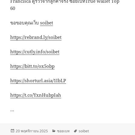
Francisca ดูรีวิวจากลูกค้าจริง ซอยเบทTrue wallet Top
60
ขอขอบคุณเว็บ
soibet
https://rebrand.ly/soibet
https://cutly.info/soibet
https://bitt.to/ox5obp
https://shorturl.asia/1IbLP
https://t.co/YxnHubpIah
…
เขียน
หมวด
ป้าย
20 พฤศจิกายน 2025
ซอยเบท
soibet