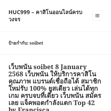
HUC999 – คาสิโนออนไลน์ครบ
วงจร
เมนู
และวิด
เจ็ต
ป้ายกำกับ:
soibet
เว็บพนัน soibet 8 January
2568 เว็บพนัน ให้บริการคาสิโน
คุณภาพ แบรนด์เชื่อถือได้ สมาชิก
ใหม่รับ 100% ยูสเดียว เล่นได้ทุก
เกม ครบจบที่เดียว เว็บพนัน สมัคร
เลย แจ็คพอตกำลังแตก Top 42
by Francisca