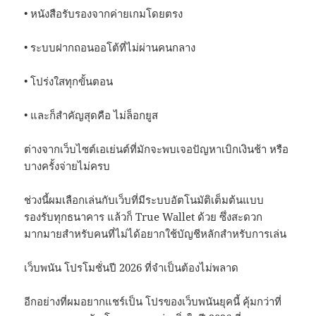
• หนังสือรับรองจากค่ายเกมโดยตรง
• ระบบฝากถอนออโต้ที่ไม่ผ่านคนกลาง
• โปร่งใสทุกขั้นตอน
• และก็สำคัญสุดคือ ไม่ล็อกยูส
ต่างจากเว็บไซต์เอเย่นต์ที่มักจะพบเจอปัญหาเบิกเงินช้า หรือ
บางครั้งจ่ายไม่ครบ
ช่วงนี้ผมเลือกเล่นกับเว็บที่มีระบบอัตโนมัติเต็มต้นแบบ
รองรับทุกธนาคาร แล้วก็ True Wallet ด้วย ซึ่งสะดวก
มากมายสำหรับคนที่ไม่ได้อยากใช้บัญชีหลักสำหรับการเล่น
เว็บพนัน โปรโมชั่นปี 2026 ที่จำเป็นต้องไม่พลาด
อีกอย่างที่ผมอยากแชร์เป็น โปรของเว็บพนันยุคนี้ คุ้มกว่าที่