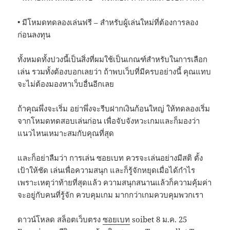
• มีโหมดทดลองเล่นฟรี – สำหรับผู้เล่นใหม่ที่ต้องการลอง
ก่อนลงทุน
ทั้งหมดทั้งปวงนี้เป็นสิ่งที่ผมใช้เป็นเกณฑ์สำหรับในการเลือก
เล่น รวมทั้งต้องบอกเลยว่า ถ้าพบเว็บที่มีครบอย่างนี้ คุณแทบ
จะไม่ต้องมองหาเว็บอื่นอีกเลย
ถ้าคุณพึ่งจะเริ่ม อย่าพึ่งจะรีบฝากเงินก้อนใหญ่ ให้ทดลองเริ่ม
จากโหมดทดสอบเล่นก่อน เพื่อจับจังหวะเกมและก็มองว่า
แนวไหนเหมาะสมกับคุณที่สุด
และก็อย่าลืมว่า การเล่น ซอยเบท ควรจะเล่นอย่างมีสติ ตั้ง
เป้าให้ชัด เล่นเพื่อความสนุก และก็รู้จักหยุดเมื่อได้กำไร
เพราะเหตุว่าท้ายที่สุดแล้ว ความสนุกสนานแล้วก็ความคุ้มค่า
จะอยู่กับคนที่รู้จัก ควบคุมเกม มากกว่าเกมควบคุมพวกเรา
ดาวน์โหลด สล็อตเว็บตรง
ซอยเบท
soibet 8 ม.ค. 25