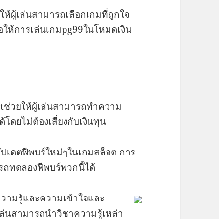
ให้ผู้เล่นสามารถเลือกเกมที่ถูกใจ
จะก่อให้การเล่นเกมpg99ในโหมดเงิน
otช่วยให้ผู้เล่นสามารถทำความ
้โดยไม่ต้องเสี่ยงกับเงินทุน
ัปเดตฟีพบร์ใหม่ๆในเกมสล็อต การ
รถทดลองฟีพบร์พวกนี้ได้
มีความรู้และความเข้าใจและ
ล่นสามารถนำวิชาความรู้เหล่า