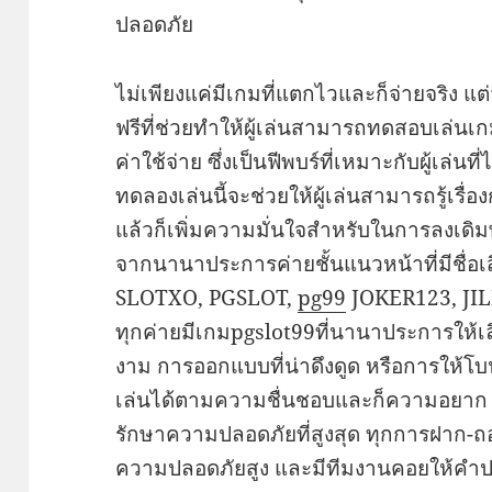
ปลอดภัย
ไม่เพียงแค่มีเกมที่แตกไวและก็จ่ายจริง แ
ฟรีที่ช่วยทำให้ผู้เล่นสามารถทดสอบเล่นเ
ค่าใช้จ่าย ซึ่งเป็นฟีพบร์ที่เหมาะกับผู้เล่
ทดลองเล่นนี้จะช่วยให้ผู้เล่นสามารถรู้เรื่อ
แล้วก็เพิ่มความมั่นใจสำหรับในการลงเดิม
จากนานาประการค่ายชั้นแนวหน้าที่มีชื่อเส
SLOTXO, PGSLOT,
pg99
JOKER123, JILI
ทุกค่ายมีเกมpgslot99ที่นานาประการให้เลื
งาม การออกแบบที่น่าดึงดูด หรือการให้โบนั
เล่นได้ตามความชื่นชอบและก็ความอยาก ม
รักษาความปลอดภัยที่สูงสุด ทุกการฝาก-ถอ
ความปลอดภัยสูง และมีทีมงานคอยให้คำป