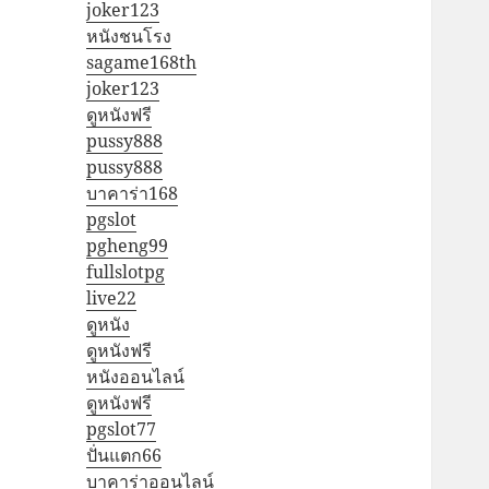
joker123
หนังชนโรง
sagame168th
joker123
ดูหนังฟรี
pussy888
pussy888
บาคาร่า168
pgslot
pgheng99
fullslotpg
live22
ดูหนัง
ดูหนังฟรี
หนังออนไลน์
ดูหนังฟรี
pgslot77
ปั่นแตก66
บาคาร่าออนไลน์