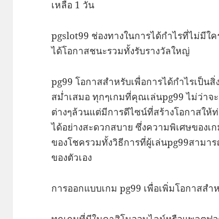
เหลือ 1 วัน
pgslot99 ช่องทางในการได้กำไรที่ไม่มีใคร
ได้โอกาสชนะรวมทั้งรับรางวัลใหญ่
pg99 โอกาสสำหรับเพื่อการได้กำไรเป็นสิ่งท
สม่ำเสมอ ทุกๆเกมที่คุณเล่นpg99 ไม่ว่าจ
ต่างๆล้วนแต่มีการดีไซน์ที่สร้างโอกาสใ
ได้อย่างสะดวกสบาย ซึ่งความพิเศษของเ
ของโชครวมทั้งวิธีการที่ผู้เล่นpg99สามา
ของตัวเอง
การออกแบบเกม pg99 เพื่อเพิ่มโอกาสสำ
ทุกเกมที่มีในคาสิโนออนไลน์หรือแพลตฟอ