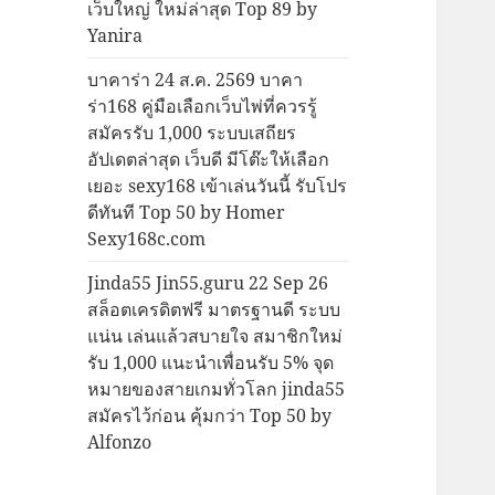
เว็บใหญ่ ใหม่ล่าสุด Top 89 by
Yanira
บาคาร่า 24 ส.ค. 2569 บาคา
ร่า168 คู่มือเลือกเว็บไพ่ที่ควรรู้
สมัครรับ 1,000 ระบบเสถียร
อัปเดตล่าสุด เว็บดี มีโต๊ะให้เลือก
เยอะ sexy168 เข้าเล่นวันนี้ รับโปร
ดีทันที Top 50 by Homer
Sexy168c.com
Jinda55 Jin55.guru 22 Sep 26
สล็อตเครดิตฟรี มาตรฐานดี ระบบ
แน่น เล่นแล้วสบายใจ สมาชิกใหม่
รับ 1,000 แนะนำเพื่อนรับ 5% จุด
หมายของสายเกมทั่วโลก jinda55
สมัครไว้ก่อน คุ้มกว่า Top 50 by
Alfonzo