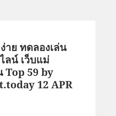
ง่าย ทดลองเล่น
ลน์ เว็บแม่
น Top 59 by
ot.today 12 APR