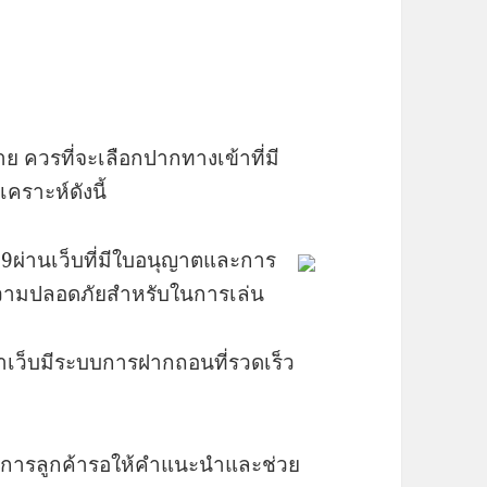
าย ควรที่จะเลือกปากทางเข้าที่มี
ราะห์ดังนี้
ot99ผ่านเว็บที่มีใบอนุญาตและการ
มีความปลอดภัยสำหรับในการเล่น
เว็บมีระบบการฝากถอนที่รวดเร็ว
มีบริการลูกค้ารอให้คำแนะนำและช่วย