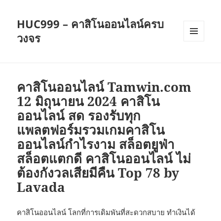
HUC999 – คาสิโนออนไลน์ครบ
วงจร
เมนู
และวิด
เจ็ต
คาสิโนออนไลน์ Tamwin.com
12 มิถุนายน 2024 คาสิโน
ออนไลน์ สด รองรับทุก
แพลตฟอร์มรวมเกมคาสิโน
ออนไลน์กำไรงาม สล็อตยูฟ่า
สล็อตแตกดี คาสิโนออนไลน์ ไม่
ต้องกังวลเสียมีคืน Top 78 by
Lavada
คาสิโนออนไลน์ โลกที่การเดิมพันที่สะดวกสบาย ทำเงินได้