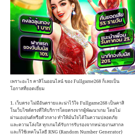
เพราะอะไร คาสิโนออนไลน์ ของ Fullgame268 ก็เลยเป็น
โอกาสที่ยอดเยี่ยม
1. เว็บตรง ไม่มีอันตรายและน่าไว้ใจ Fullgame268 เป็นคาสิ
โนเว็บไซต์ตรงที่ให้บริการโดยตรงจากผู้พัฒนาเกม โดยไม่
ผ่านเอเย่นต์หรือตัวกลาง ทำให้มั่นใจได้ในความปลอดภัย
และความโล่งใส ทุกเกมได้รับการรับรองจากหน่วยงานสากล
และก็ใช้เทคโนโลยี RNG (Random Number Generator)