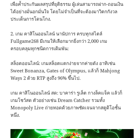
เพื่อค้ำประกันผลสรุปที่ยุติธรรม ผู้เล่นสามารถฝาก-ถอนเงิน
ได้อย่างมั่นอกมั่นใจ โดยไม่จำเป็นที่จะต้องมาวิตกกังวล
ประเด็นการโดนโกง.
2. เกม คาสิโนออนไลน์ นานัปการ ครบทุกสไตล์
Fullgame268 มีเกมให้เลือกมากยิ่งกว่า 2,000 เกม
ครอบคลุมทุกชนิดการเดิมพัน:
สล็อตออนไลน์: เกมสล็อตแตกง่ายจากค่ายดัง อาทิเช่น
Sweet Bonanza, Gates of Olympus, แล้วก็ Mahjong
Ways 2 ด้วย RTP สูงถึง 96% ขึ้นไป.
เกม คาสิโนออนไลน์ สด: บาคาร่า รูเล็ต กางล็คแจ็ค แล้วก็
เกมโชว์สด ตัวอย่างเช่น Dream Catcher รวมทั้ง
Monopoly Live ถ่ายทอดด้วยภาพชัดเจนจากสตูดิโอชั้น
หนึ่ง.