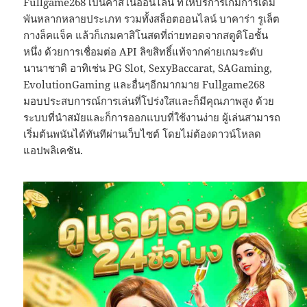
Fullgame268 เป็นคาสิโนออนไลน์ ที่ให้บริการเกมการเดิม
พันหลากหลายประเภท รวมทั้งสล็อตออนไลน์ บาคาร่า รูเล็ต
กางล็คแจ็ค แล้วก็เกมคาสิโนสดที่ถ่ายทอดจากสตูดิโอชั้น
หนึ่ง ด้วยการเชื่อมต่อ API ลิขสิทธิ์แท้จากค่ายเกมระดับ
นานาชาติ อาทิเช่น PG Slot, SexyBaccarat, SAGaming,
EvolutionGaming และอื่นๆอีกมากมาย Fullgame268
มอบประสบการณ์การเล่นที่โปร่งใสและก็มีคุณภาพสูง ด้วย
ระบบที่นำสมัยและก็การออกแบบที่ใช้งานง่าย ผู้เล่นสามารถ
เริ่มต้นพนันได้ทันทีผ่านเว็บไซต์ โดยไม่ต้องดาวน์โหลด
แอปพลิเคชัน.