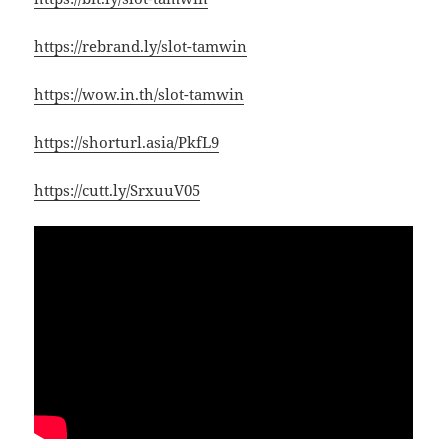
https://rebrand.ly/slot-tamwin
https://wow.in.th/slot-tamwin
https://shorturl.asia/PkfL9
https://cutt.ly/SrxuuV05