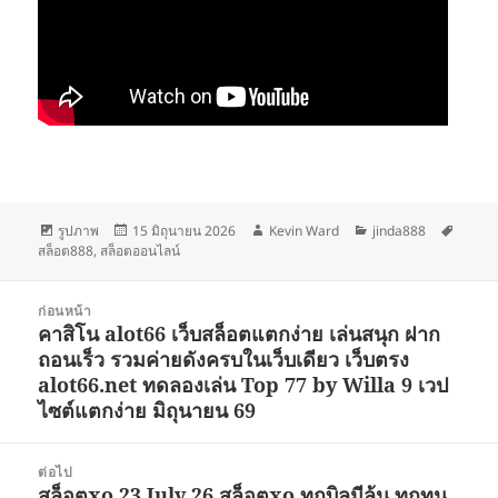
รูป
เขียน
ผู้
หมวด
ป้าย
รูปภาพ
15 มิถุนายน 2026
Kevin Ward
jinda888
แบบ
เมื่อ
เขียน
หมู่
กำกับ
สล็อต888
,
สล็อตออนไลน์
เรื่อง
แนะแนว
ก่อนหน้า
เรื่อง
คาสิโน alot66 เว็บสล็อตแตกง่าย เล่นสนุก ฝาก
เรื่อง
ถอนเร็ว รวมค่ายดังครบในเว็บเดียว เว็บตรง
ก่อน
alot66.net ทดลองเล่น Top 77 by Willa 9 เวป
หน้า:
ไซต์แตกง่าย มิถุนายน 69
ต่อไป
สล็อตxo 23 July 26 สล็อตxo ทุกบิลมีลุ้น ทุกทุน
เรื่อง