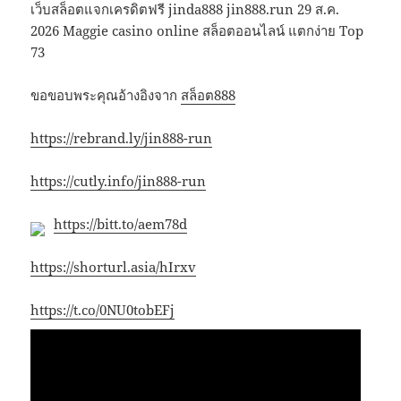
เว็บสล็อตแจกเครดิตฟรี jinda888 jin888.run 29 ส.ค.
2026 Maggie casino online สล็อตออนไลน์ แตกง่าย Top
73
ขอขอบพระคุณอ้างอิงจาก
สล็อต888
https://rebrand.ly/jin888-run
https://cutly.info/jin888-run
https://bitt.to/aem78d
https://shorturl.asia/hIrxv
https://t.co/0NU0tobEFj