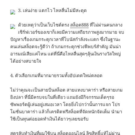
3. เล่นง่าย แตกไว ไหลลื่นไม่มีสะดุด
ด้วยเหตุว่าเป็นเว็บไซต์ตรง
สล็อต888
ที่ไม่ผ่านคนกลาง
เซิร์ฟเวอร์ของเขาก็เลยมีความเสถียรภาพสูงมากมาย จบ
ปัญหาเรื่องเกมกระตุกเวลาที่โบนัสกำลังจะแตก ซึ่งในฐานะ
คนเล่นสล็อตจะรู้ดีว่า ถ้าเกมกระตุกช่วงฟีพบร์สำคัญ มันน่า
อารมณ์เสียแค่ไหน แต่ที่นี่คือไหลลื่นสุดๆลุ้นเงินรางวัลใหญ่
ได้อย่างสบายใจ
4. ตัวเลือกเกมที่มากมายรวมทั้งอัปเดตใหม่ตลอด
ไม่ว่าคุณจะเป็นสายปั่นสล็อต สายแทงบาคาร่า หรือสายเกม
ยิงปลา ที่นี่มีครบจบในที่เดียว แถมยังมีกิจกรรมเด็ดๆรอ
ซัพพอร์ตผู้เล่นอยู่เสมอเวลา โดยยิ่งไปกว่านั้นการแจก โปร
โมชั่นบาคาร่า แล้วก็เครดิตฟรีสล็อตที่จัดหนักจัดเต็ม นำมา
ใช้เป็นทุนต่อยอดทำเงินได้ยาวๆเลยขอรับ
สูตรลับทำเงินที่ผมใช้บน สล็อตออนไลน์ ลิขสิทธิ์แท้ไม่ผ่าน