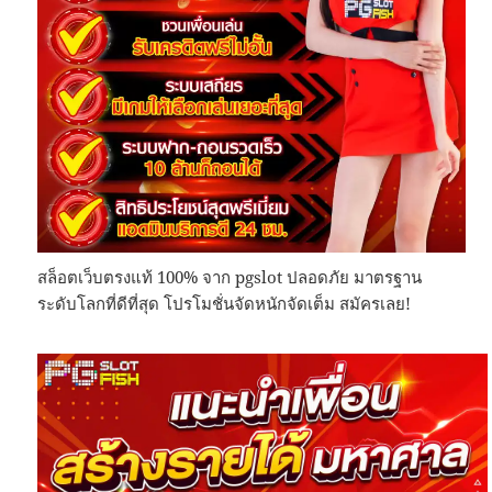
สล็อตเว็บตรงแท้ 100% จาก pgslot ปลอดภัย มาตรฐาน
ระดับโลกที่ดีที่สุด โปรโมชั่นจัดหนักจัดเต็ม สมัครเลย!