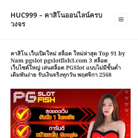
HUC999 – คาสิโนออนไลน์ครบ
วงจร
เมนู
และวิด
เจ็ต
คาสิโน เว็บเปิดใหม่ สล็อต ใหม่ล่าสุด Top 91 by
Nam pgslot pgslotfish3.com 3 สล็อต
เว็บไซต์ใหญ่ เล่นสล็อต PGSlot แบบไม่มีขั้นต่ำ
เดิมพันง่าย รับเงินจริงทุกวัน พฤศจิกา 2568