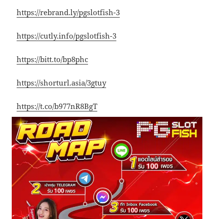
https://rebrand.ly/pgslotfish-3
https://cutly.info/pgslotfish-3
https://bitt.to/bp8phc
https://shorturl.asia/3gtuy
https://t.co/b977nR8BgT