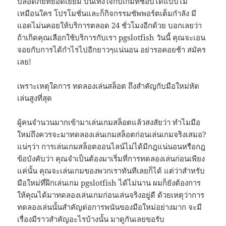
ปลอดภัยที่ยอดเยี่ยม บันเทิงใจกับเกมที่ชอบได้แบบไม่
เหมือนใคร โปรโมชั่นและก็กิจกรรมซัพพอร์ตเต็มกำลัง มี
แอดไม่นคอยให้บริการตลอด 24 ชั่วโมงอีกด้วย บอกเลยว่า
ถ้าเกิดคุณเลือกใช้บริการกับเรา pgslotfish วันนี้ คุณจะเอน
จอยกับการได้กำไรไปอีกยาวๆแน่นอน อย่ารอคอยช้า สมัคร
เลย!
เพราะเหตุใดการ ทดลองเล่นสล็อต ถึงสำคัญกับมือใหม่หัด
เล่นสูงที่สุด
ผู้คนจำนวนมากเข้ามาเล่นเกมสล็อตแล้วสงสัยว่า ทำไมมือ
ใหม่ถึงควรจะมาทดลองเล่นเกมสล็อตก่อนเล่นเกมจริงเสมอ?
แน่ๆว่า การเล่นเกมสล็อตออนไลน์ไม่ได้มีกฎแน่นอนหรือกฎ
ข้อบังคับว่า คุณจำเป็นต้องมาเริ่มที่การทดลองเล่นก่อนเพียง
แค่นั้น คุณจะเล่นเกมของพวกเราทันทีเลยก็ได้ แต่ว่าสำหรับ
มือใหม่ที่ฝึกเล่นเกม pgslotfish ได้ไม่นาน ผมก็ยังต้องการ
ให้คุณได้มาทดลองเล่นเกมก่อนเล่นจริงอยู่ดี ด้วยเหตุว่าการ
ทดลองเล่นนั้นสำคัญต่อการพนันของมือใหม่อย่างมาก จะมี
เรื่องมีราวสำคัญอะไรบ้างนั้น มาดูกันเลยขอรับ