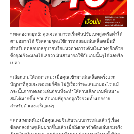
• ทดลองกลยุทธ์: คุณจะสามารถเริ่มต้นปรับเบทสูงหรือต่ำได้
ตามอยากได้ ซึ่งหลายๆคนใช้การทดสอบเล่นสล็อตเป็นที่
สำหรับทดสอบกลอุบายหรือแนวทางการเดินเงินต่างๆอีกด้วย
ซึ่งคุณก็จะมองได้เลยว่า มันสามารถใช้กับเกมนั้นๆได้ผลหรือ
เปล่า
• เลือกเกมให้เหมาะสม: เมื่อคุณเข้ามาเล่นสล็อตครั้งแรก
ปัญหาที่คุณจะเจอเลยก็คือ ไม่รู้เรื่องว่าจะเล่นเกมอะไร แม้
กระนั้นการทดลองเล่นก่อนที่จะทำให้ท่านเลือกเกมที่เหมาะ
สมได้มากขึ้น ช่วยคัดเกมที่ถูกอกถูกใจรวมทั้งแตกง่าย
สำหรับตัวเองเจริญแน่ๆ
• ลดแรงกดดัน: เมื่อคุณเคยชินกับระบบการเล่นแล้ว รู้เรื่อง
ข้อตกลงต่างๆเพิ่มมากขึ้นแล้ว เมื่อถึงเวลาจำต้องเล่นเกมจริง