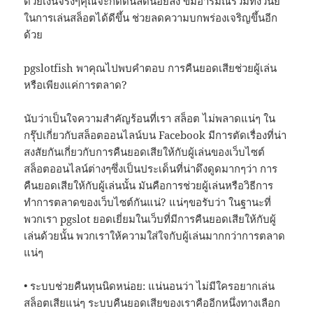
ด้วยเงินจริงๆคุณจะกดดันลดน้อยลง ข่มอารมณ์รวมทั้งวินัย
ในการเล่นสล็อตได้ดีขึ้น ช่วยลดความบกพร่องเจริญขึ้นอีก
ด้วย
pgslotfish พาคุณไปพบคำตอบ การคืนยอดเสียช่วยผู้เล่น
หรือเพียงแค่การตลาด?
นับว่าเป็นใจความสำคัญร้อนที่เรา สล็อต ไม่พลาดแน่ๆ ใน
กรุ๊ปเกี่ยวกับสล็อตออนไลน์บน Facebook มีการตัดเรื่องที่น่า
สงสัยกันเกี่ยวกับการคืนยอดเสียให้กับผู้เล่นของเว็บไซต์
สล็อตออนไลน์ต่างๆซึ่งเป็นประเด็นที่น่าดึงดูดมากๆว่า การ
คืนยอดเสียให้กับผู้เล่นนั้น มันคือการช่วยผู้เล่นหรือวิธีการ
ทำการตลาดของเว็บไซต์กันแน่? แน่ๆขอรับว่า ในฐานะที่
พวกเรา pgslot ยอดเยี่ยมในเว็บที่มีการคืนยอดเสียให้กับผู้
เล่นด้วยนั้น พวกเราให้ความใส่ใจกับผู้เล่นมากกว่าการตลาด
แน่ๆ
• ระบบช่วยคืนทุนนิดหน่อย: แน่นอนว่า ไม่มีใครอยากเล่น
สล็อตเสียแน่ๆ ระบบคืนยอดเสียของเราคืออีกหนึ่งทางเลือก