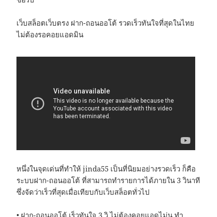
เว็บสล็อตเว็บตรง ฝาก-ถอนออโต้ รวดเร็วทันใจที่สุดในไทย
ไม่ต้องรอคอยแอดมิน
หนึ่งในจุดเด่นที่ทำให้ jinda55 เป็นที่นิยมอย่างรวดเร็ว ก็คือ
ระบบฝาก-ถอนออโต้ ที่สามารถทำรายการได้ภายใน 3 วินาที
ซึ่งจัดว่าเร็วที่สุดเมื่อเทียบกับเว็บสล็อตทั่วไป
• ฝาก-ถอนออโต้ เร็วทันใจ 3 วิ ไม่ต้องคอยแอดไม่น ทำ