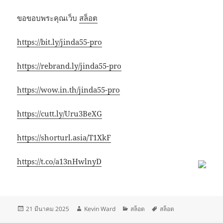
ขอขอบพระคุณเว็บ
สล็อต
https://bit.ly/jinda55-pro
https://rebrand.ly/jinda55-pro
https://wow.in.th/jinda55-pro
https://cutt.ly/Uru3BeXG
https://shorturl.asia/T1XkF
https://t.co/a13nHwlnyD
เขียน
ผู้
หมวด
ป้าย
21 มีนาคม 2025
Kevin Ward
สล็อต
สล็อต
เมื่อ
เขียน
หมู่
กำกับ