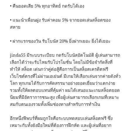
• คืนยอดเสีย 5% ทุกอาทิตย์ กดรับได้เอง
• แนะนำเพื่อนฝูง รับค่าคอม 5% จากยอดเล่นสล็อตของ
สหาย
• ฝากแรกของวัน รับโบนัส 20% ยิ่งฝากเยอะ ยิ่งได้เยอะ
jinda55 มีระบบระเบียบ กดรับโบนัสอัตโนมัติ ผู้เล่นสามารถ
เลือกได้ว่าจะรับไหมรับโปรโมชั่น โดยไม่มีข้อจำกัดสิ่งที่
ทำให้ สล็อต เด่นกว่าคู่ต่อสู้คือการเป็นสล็อตเครดิตฟรี
เว็บไซต์ตรงที่ไม่ผ่านเอเย่นต์ มีเกมให้เลือกเล่นจากค่ายดังทั่ว
โลก ทุกเกมได้รับการคัดสรรมาอย่างยอดเยี่ยมว่าแตกง่าย
รวมทั้งให้ผลตอบแทนที่คุ้มค่า ผมได้เสนอแนะเกมสล็อตยอด
นิยมที่มีอัตราการชนะสูง เพื่อผู้เล่นสามารถเลือกเกมที่เหมาะ
สมกับตนเองรวมทั้งเพิ่มช่องทางสำหรับการทำเงิน
อีกหนึ่งฟีพบร์ที่ผมถูกใจคือระบบทดสอบเล่นสล็อตฟรี ซึ่ง
เหมาะกับทั้งยังมือใหม่ที่ต้องการฝึกหัด และผู้เล่นที่อยาก