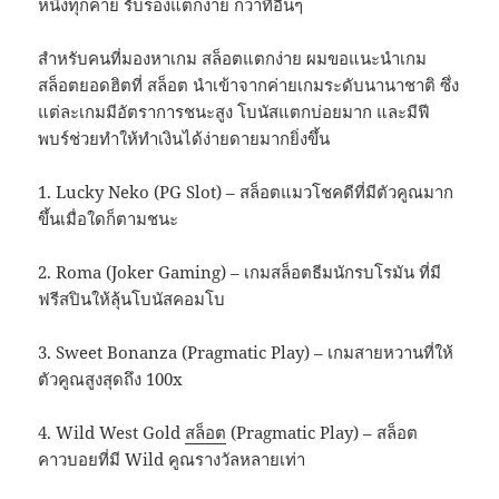
หนึ่งทุกค่าย รับรองแตกง่าย กว่าที่อื่นๆ
สำหรับคนที่มองหาเกม สล็อตแตกง่าย ผมขอแนะนำเกม
สล็อตยอดฮิตที่ สล็อต นำเข้าจากค่ายเกมระดับนานาชาติ ซึ่ง
แต่ละเกมมีอัตราการชนะสูง โบนัสแตกบ่อยมาก และมีฟี
พบร์ช่วยทำให้ทำเงินได้ง่ายดายมากยิ่งขึ้น
1. Lucky Neko (PG Slot) – สล็อตแมวโชคดีที่มีตัวคูณมาก
ขึ้นเมื่อใดก็ตามชนะ
2. Roma (Joker Gaming) – เกมสล็อตธีมนักรบโรมัน ที่มี
ฟรีสปินให้ลุ้นโบนัสคอมโบ
3. Sweet Bonanza (Pragmatic Play) – เกมสายหวานที่ให้
ตัวคูณสูงสุดถึง 100x
4. Wild West Gold
สล็อต
(Pragmatic Play) – สล็อต
คาวบอยที่มี Wild คูณรางวัลหลายเท่า