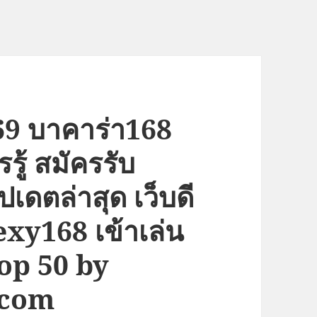
69 บาคาร่า168
รรู้ สมัครรับ
ปเดตล่าสุด เว็บดี
sexy168 เข้าเล่น
 Top 50 by
.com