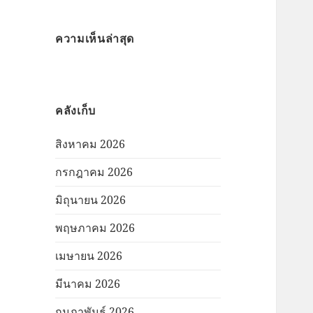
ความเห็นล่าสุด
คลังเก็บ
สิงหาคม 2026
กรกฎาคม 2026
มิถุนายน 2026
พฤษภาคม 2026
เมษายน 2026
มีนาคม 2026
กุมภาพันธ์ 2026