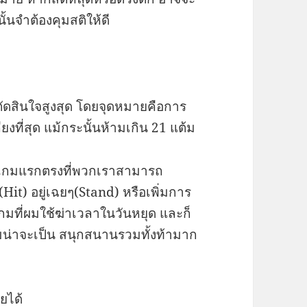
นั้นจำต้องคุมสติให้ดี
ัดสินใจสูงสุด โดยจุดหมายคือการ
ยงที่สุด แม้กระนั้นห้ามเกิน 21 แต้ม
องเกมแรกตรงที่พวกเราสามารถ
 (Hit) อยู่เฉยๆ(Stand) หรือเพิ่มการ
กมที่ผมใช้ฆ่าเวลาในวันหยุด และก็
่าจะเป็น สนุกสนานรวมทั้งท้ามาก
ยได้