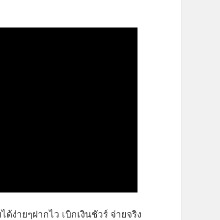
้ง่ายๆฝากไว เบิกเงินชัวร์ จ่ายจริง