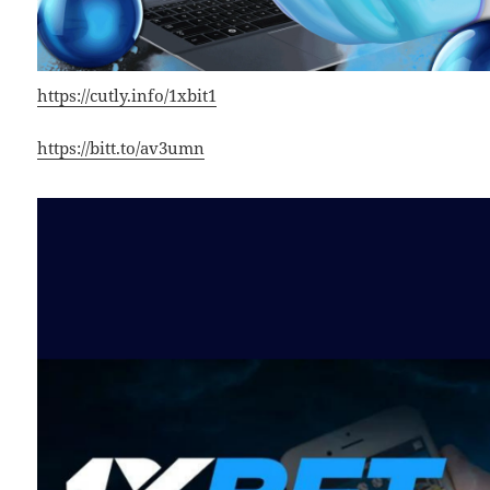
https://cutly.info/1xbit1
https://bitt.to/av3umn