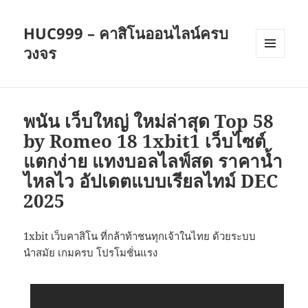
HUC999 – คาสิโนออนไลน์ครบ
วงจร
เมนู
และวิด
เจ็ต
พนัน เว็บใหญ่ ใหม่ล่าสุด Top 58
by Romeo 18 1xbit1 เว็บไซต์
แตกง่าย แทงบอลไลฟ์สด ราคาน้ำ
ไหลไว อัปเดตแบบเรียลไทม์ DEC
2025
1xbit เว็บคาสิโน ที่กล้าท้าชนทุกเจ้าในไทย ด้วยระบบ
นำสมัย เกมครบ โปรโมชั่นแรง