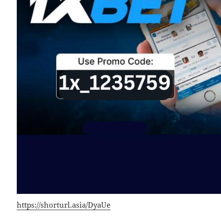
https://shorturl.asia/DyaUe