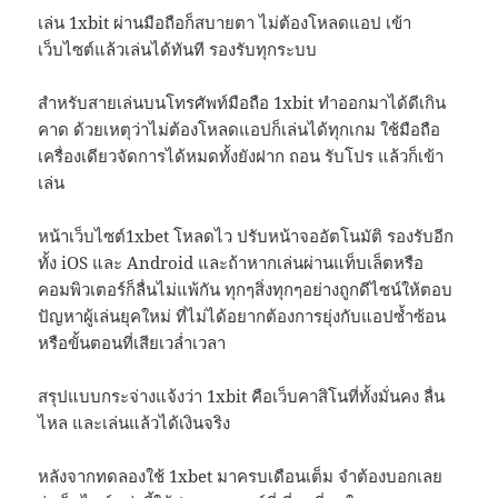
เล่น 1xbit ผ่านมือถือก็สบายตา ไม่ต้องโหลดแอป เข้า
เว็บไซต์แล้วเล่นได้ทันที รองรับทุกระบบ
สำหรับสายเล่นบนโทรศัพท์มือถือ 1xbit ทำออกมาได้ดีเกิน
คาด ด้วยเหตุว่าไม่ต้องโหลดแอปก็เล่นได้ทุกเกม ใช้มือถือ
เครื่องเดียวจัดการได้หมดทั้งยังฝาก ถอน รับโปร แล้วก็เข้า
เล่น
หน้าเว็บไซต์1xbet โหลดไว ปรับหน้าจออัตโนมัติ รองรับอีก
ทั้ง iOS และ Android และถ้าหากเล่นผ่านแท็บเล็ตหรือ
คอมพิวเตอร์ก็ลื่นไม่แพ้กัน ทุกๆสิ่งทุกๆอย่างถูกดีไซน์ให้ตอบ
ปัญหาผู้เล่นยุคใหม่ ที่ไม่ได้อยากต้องการยุ่งกับแอปซ้ำซ้อน
หรือขั้นตอนที่เสียเวล่ำเวลา
สรุปแบบกระจ่างแจ้งว่า 1xbit คือเว็บคาสิโนที่ทั้งมั่นคง ลื่น
ไหล และเล่นแล้วได้เงินจริง
หลังจากทดลองใช้ 1xbet มาครบเดือนเต็ม จำต้องบอกเลย