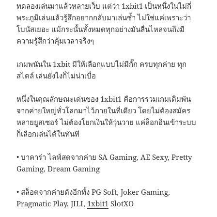
ทดลองเล่นมาแล้วหลายเว็บ แต่ว่า 1xbit1 เป็นหนึ่งในไม่กี่
พระภูมิเล่นแล้วรู้สึกอยากกลับมาเล่นซ้ำ ไม่ใช่แค่เพราะว่า
โบนัสเยอะ แม้กระนั้นทั้งหมดทุกอย่างมันลื่นไหลจนถึงมี
ความรู้สึกว่าคุ้มเวลาจริงๆ
เกมพนันใน 1xbit มีให้เลือกแบบไม่มีกั๊ก ครบทุกค่าย ทุก
สไตล์ เล่นยังไงก็ไม่น่าเบื่อ
หนึ่งในคุณลักษณะเด่นของ 1xbit1 คือการรวมเกมเดิมพัน
จากค่ายใหญ่ทั่วโลกมาไว้ภายในที่เดียว โดยไม่ต้องสมัคร
หลายยูสเซอร์ ไม่ต้องโยกเงินให้วุ่นวาย แค่ล็อกอินเข้าระบบ
ก็เลือกเล่นได้ในทันที
• บาคาร่า ไลฟ์สดจากค่าย SA Gaming, AE Sexy, Pretty
Gaming, Dream Gaming
• สล็อตจากค่ายดังอีกทั้ง PG Soft, Joker Gaming,
Pragmatic Play, JILI,
1xbit1
SlotXO