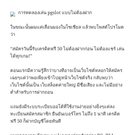
การทดลองเล่น pgslot แบบไม่ต้องฝาก
ในขณะนั้นผมแค่เลื่อนมองในโซเชียล แล้วพบโพสต์โปรโมต
ว่า
“สมัครวันนี้รับเครดิตฟรี 50 ไม่ต้องฝากก่อน ไม่ต้องแชร์ เล่น
ได้ทุกเกม!”
ตอนแรกมีความรู้สึกว่าบางทีอาจเป็นเว็บไซต์หลอกให้สมัคร
เฉยๆแต่ว่าพอเพียงเข้าไปดูหน้าเว็บไซต์จริง กลับพบว่า
เว็บไซต์นั้นเป็น เว็บสล็อตค่ายใหญ่ มีชื่อเสียง และไม่มีอย่าง
ต่ำสำหรับการฝากถอน
แถมยังมีระบบระเบียบออโต้ที่ใช้งานง่ายอย่างยิ่งๆแค่ลง
ทะเบียนสมัครสมาชิก ยืนยันเบอร์โทร ไม่ถึง 1 นาที เครดิต
ฟรี 50 ก็ฝากบัญชีโดยทันที