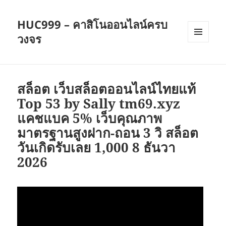
HUC999 – คาสิโนออนไลน์ครบ
วงจร
เมนู
และวิด
เจ็ต
สล็อต เว็บสล็อตออนไลน์ไทยแท้
Top 53 by Sally tm69.xyz
แคชแบค 5% เว็บคุณภาพ
มาตรฐานสูงฝาก-ถอน 3 วิ สล็อต
วันเกิดรับเลย 1,000 8 ธันวา
2026