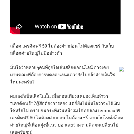
สล็อต เครดิตฟรี 50 ไม่ต้องฝากก่อน ไม่ต้องแชร์ กับเว็บ
สล็อตค่ายใหญ่ไม่มีอย่างต่ำ
มั่นใจว่าหลายๆคนที่ถูกใจเล่นสล็อตออนไลน์ อาจเคย
ผ่านขณะที่ต้องการทดลองเล่นแต่ว่ายังไม่กล้าฝากเงินใช่
ไหมนะครับ?
ผมเองก็เป็นเลิศในนั้น เมื่อก่อนเพียงแค่มองเห็นคำว่า
“เครดิตฟรี” ก็รู้สึกต้องการลอง แต่ก็ยังไม่มั่นใจว่าจะได้เงิน
ใช่หรือไม่ ตราบจนกระทั่งวันหนึ่งผมได้ทดลอง temmax69
เครดิตฟรี 50 ไม่ต้องฝากก่อน ไม่ต้องแชร์ จากเว็บไซต์สล็อต
ค่ายใหญ่ที่เพื่อนฝูงชี้แนะ บอกเลยว่าความคิดผมเปลี่ยนไป
เลยครับผม!