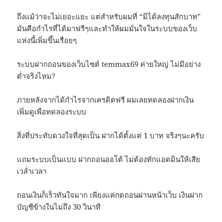
ถึงแม้ว่าจะไม่เยอะแยะ แต่สำหรับผมที่ “มิได้ลงทุนสักบาท”
มันคือกำไรที่ได้มาฟรีๆและทำให้ผมมั่นใจในระบบของเว็บ
แห่งนี้เพิ่มขึ้นเรื่อยๆ
ระบบฝากถอนของเว็บไซต์ temmax69 ค่ายใหญ่ ไม่มีอย่าง
ต่ำจริงไหม?
ภายหลังจากได้กำไรจากเครดิตฟรี ผมเลยทดลองฝากเงิน
เพิ่มดูเพื่อทดลองระบบ
สิ่งที่ประทับดวงใจที่สุดเป็น ฝากได้ตั้งแต่ 1 บาท จริงๆนะครับ
แถมระบบเป็นแบบ ฝากถอนออโต้ ไม่ต้องทักแอดมินให้เสีย
เวล่ำเวลา
ถอนเงินก็เร็วทันใจมาก เพียงแค่กดถอนผ่านหน้าเว็บ เงินฝาก
บัญชีข้างในไม่ถึง 30 วินาที