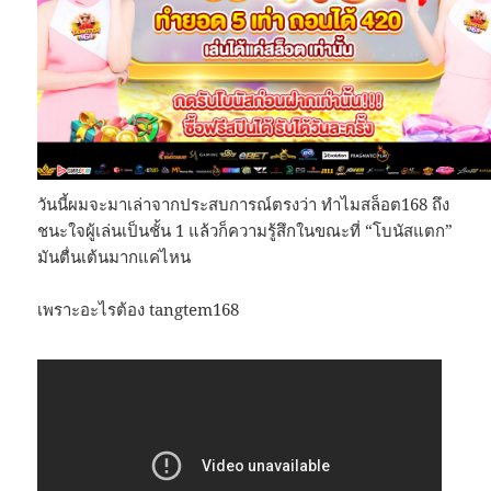
วันนี้ผมจะมาเล่าจากประสบการณ์ตรงว่า ทำไมสล็อต168 ถึง
ชนะใจผู้เล่นเป็นชั้น 1 แล้วก็ความรู้สึกในขณะที่ “โบนัสแตก”
มันตื่นเต้นมากแค่ไหน
เพราะอะไรต้อง tangtem168