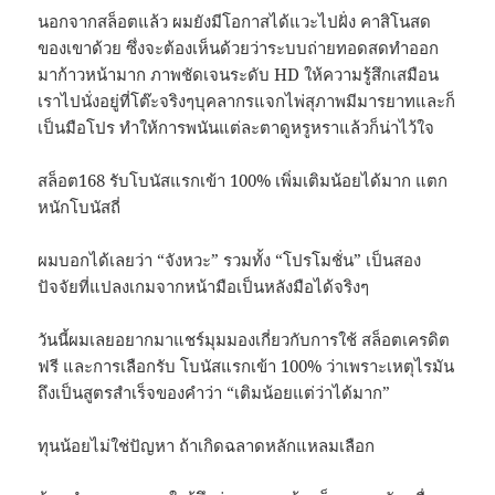
นอกจากสล็อตแล้ว ผมยังมีโอกาสได้แวะไปฝั่ง คาสิโนสด
ของเขาด้วย ซึ่งจะต้องเห็นด้วยว่าระบบถ่ายทอดสดทำออก
มาก้าวหน้ามาก ภาพชัดเจนระดับ HD ให้ความรู้สึกเสมือน
เราไปนั่งอยู่ที่โต๊ะจริงๆบุคลากรแจกไพ่สุภาพมีมารยาทและก็
เป็นมือโปร ทำให้การพนันแต่ละตาดูหรูหราแล้วก็น่าไว้ใจ
สล็อต168 รับโบนัสแรกเข้า 100% เพิ่มเติมน้อยได้มาก แตก
หนักโบนัสถี่
ผมบอกได้เลยว่า “จังหวะ” รวมทั้ง “โปรโมชั่น” เป็นสอง
ปัจจัยที่แปลงเกมจากหน้ามือเป็นหลังมือได้จริงๆ
วันนี้ผมเลยอยากมาแชร์มุมมองเกี่ยวกับการใช้ สล็อตเครดิต
ฟรี และการเลือกรับ โบนัสแรกเข้า 100% ว่าเพราะเหตุไรมัน
ถึงเป็นสูตรสำเร็จของคำว่า “เติมน้อยแต่ว่าได้มาก”
ทุนน้อยไม่ใช่ปัญหา ถ้าเกิดฉลาดหลักแหลมเลือก