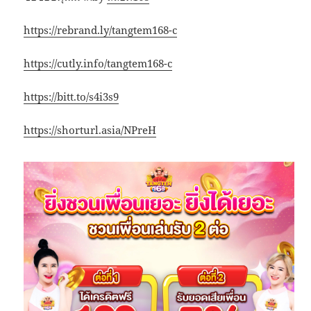
https://rebrand.ly/tangtem168-c
https://cutly.info/tangtem168-c
https://bitt.to/s4i3s9
https://shorturl.asia/NPreH