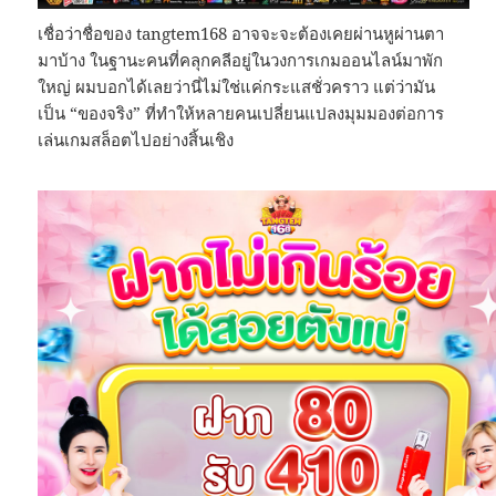
เชื่อว่าชื่อของ tangtem168 อาจจะจะต้องเคยผ่านหูผ่านตา
มาบ้าง ในฐานะคนที่คลุกคลีอยู่ในวงการเกมออนไลน์มาพัก
ใหญ่ ผมบอกได้เลยว่านี่ไม่ใช่แค่กระแสชั่วคราว แต่ว่ามัน
เป็น “ของจริง” ที่ทำให้หลายคนเปลี่ยนแปลงมุมมองต่อการ
เล่นเกมสล็อตไปอย่างสิ้นเชิง