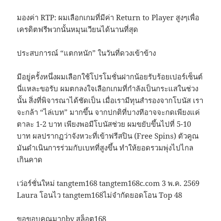
มองค่า RTP: ผมเลือกเกมที่มีค่า Return to Player สูงๆเพื่อ
เครดิตฟรีพวกนั้นหมุนเวียนได้นานที่สุด
ประสบการณ์ “แตกหนัก” ในวันที่ดวงเข้าข้าง
มีอยู่ครั้งหนึ่งผมเลือกใช้โปรโมชั่นฝากน้อยรับร้อยเปอร์เซ็นต์
นี่แหละขอรับ ผมตกลงใจเลือกเกมที่กำลังเป็นกระแสในช่วง
นั้น สิ่งที่พิจารณาได้ชัดเป็น เมื่อเรามีทุนสำรองจากโบนัส เรา
จะกล้า “ไล่เบท” มากขึ้น จากปกติที่บางทีอาจจะกดเพียงแค่
ตาละ 1-2 บาท เพียงพอมีโบนัสช่วย ผมขยับขึ้นไปที่ 5-10
บาท ผลปรากฏว่าจังหวะที่เข้าฟรีสปิน (Free Spins) ตัวคูณ
มันดำเนินการร่วมกับเบทที่สูงขึ้น ทำให้ยอดรวมพุ่งไปไกล
เกินคาด
เว่อร์ชั่นใหม่ tangtem168 tangtem168c.com 3 พ.ค. 2569
Laura โอนไว tangtem168ไม่จำกัดยอดโอน Top 48
ขอขอบคุณมากby
สล็อต168