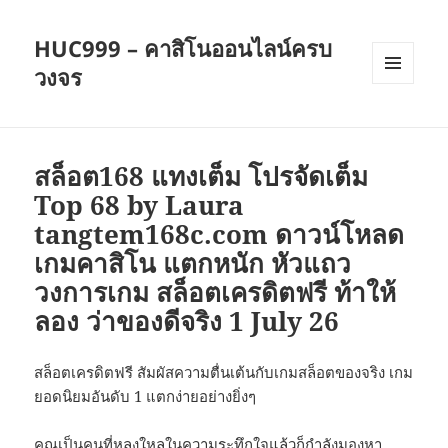
HUC999 – คาสิโนออนไลน์ครบ
วงจร
เมนู
และวิด
เจ็ต
สล็อต168 แทงเต็ม โปรจัดเต็ม
Top 68 by Laura
tangtem168c.com ดาวน์โหลด
เกมคาสิโน แตกหนัก หัวแถว
วงการเกม สล็อตเครดิตฟรี ท้าให้
ลอง ว่าของดีจริง 1 July 26
สล็อตเครดิตฟรี สัมผัสความตื่นเต้นกับเกมสล็อตของจริง เกม
ยอดนิยมอันดับ 1 แตกง่ายอย่างยิ่งๆ
คุณเป็นคนที่หลงใหลในความระทึกใจแล้วก็กำลังมองหา