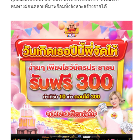
หนทางผ่อนคลายที่มาพร้อมทั้งจังหวะสร้างรายได้