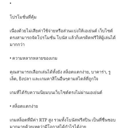
•
โปรโมชั่นที่คุ้ม
เนื่องด้วยไม่เสียค่าใช้จ่ายหรือส่วนแบ่งให้เอเย่นต์ เว็บไซต์
ตรงสามารถจัดโปรโมชั่น โบนัส แล้วก็เครดิตฟรีให้ผู้เล่นได้
มากกว่า
• ความหลากหลายของเกม
คุณสามารถเลือกเล่นได้ทั้งยัง สล็อตแตกง่าย, บาคาร่า, รู
เล็ต, ยิงปลา และเกมคาสิโนอื่นๆตามสไตล์ที่ถูกใจ
เกมที่ได้รับความนิยมบนเว็บไซต์ตรงไม่ผ่านเอเย่นต์
• สล็อตแตกง่าย
เกมสล็อตที่มีค่า RTP สูง รวมทั้งโบนัสฟรีสปิน เป็นที่ชื่นชอบ
มากมายด้วยเหตุว่ามีโอกาสได้กำไรได้ง่าย