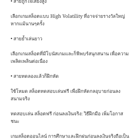
• สายถูกใจเสี่ยงสูง
เลือกเกมสล็อตแบบ High Volatility ที่อาจจ่ายรางวัลใหญ่
หากแม้นานๆครั้ง
• สายย้ำเล่นยาว
เลือกเกมสล็อตที่มีโบนัสเกมและก็ฟีพบร์สนุกสนาน เพื่อความ
เพลิดเพลินต่อเนื่อง
• สายทดลองแล้วก็ฝึกหัด
ใช้โหมด สล็อตทดสอบเล่นฟรี เพื่อฝึกหัดกลอุบายก่อนลง
สนามจริง
ทดสอบเล่น สล็อตฟรี ก่อนลงเงินจริง: วิธีฝึกมือ เพิ่มโอกาส
ชนะ
เกมสล็อตออนไลน์ การศึกษาและฝึกฝนก่อนลงเงินจริงถือเป็น