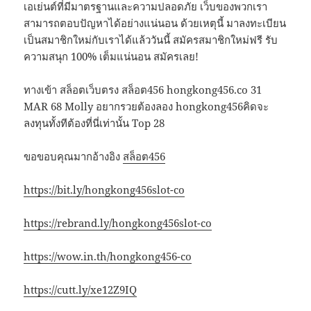
เอเย่นต์ที่มีมาตรฐานและความปลอดภัย เว็บของพวกเรา
สามารถตอบปัญหาได้อย่างแน่นอน ด้วยเหตุนี้ มาลงทะเบียน
เป็นสมาชิกใหม่กับเราได้แล้ววันนี้ สมัครสมาชิกใหม่ฟรี รับ
ความสนุก 100% เต็มแน่นอน สมัครเลย!
ทางเข้า สล็อตเว็บตรง สล็อต456 hongkong456.co 31
MAR 68 Molly อยากรวยต้องลอง hongkong456คิดจะ
ลงทุนทั้งทีต้องที่นี่เท่านั้น Top 28
ขอขอบคุณมากอ้างอิง
สล็อต456
https://bit.ly/hongkong456slot-co
https://rebrand.ly/hongkong456slot-co
https://wow.in.th/hongkong456-co
https://cutt.ly/xe12Z9IQ