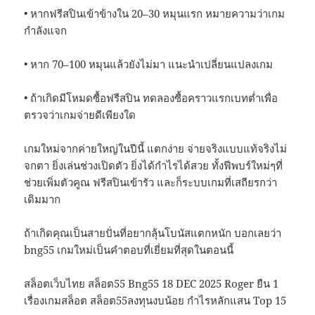
• หากฟรีสปินเข้าข้างใน 20–30 หมุนแรก หมายความว่าเกม
กำลังแจก
• หาก 70–100 หมุนแล้วยังไม่มา แนะนำเปลี่ยนแปลงเกม
• ถ้าเกิดมีโหมดซื้อฟรีสปิน ทดลองซื้อคราวแรกเบทต่ำเพื่อ
ตรวจว่าเกมจ่ายดีเพียงใด
เกมใหม่จากค่ายใหญ่ในปีนี้ แตกง่าย จ่ายจริงแบบแท้จริงไม่
จกตา ยิ่งเล่นช่วงเปิดตัว ยิ่งได้กำไรได้สวย ทั้งฟีพบร์ใหม่ๆที่
ช่วยเพิ่มตัวคูณ ฟรีสปินเข้ารัว และก็ระบบเกมที่เสถียรกว่า
เดิมมาก
ถ้าเกิดคุณเป็นสายปั่นที่อยากลุ้นโบนัสแตกหนัก บอกเลยว่า
bng55 เกมใหม่เป็นคำตอบที่เยี่ยมที่สุดในตอนนี้
สล็อตเว็บไทย สล็อต55 Bng55 18 DEC 2025 Roger ยืน 1
เรื่องเกมสล็อต สล็อต55ลงทุนงบน้อย กำไรหลักแสน Top 15