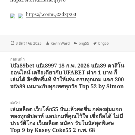
https://t.co/mQ2zdxJx60
เขียน
ผู้
หมวด
ป้าย
3 ธันวาคม 2025
Kevin Ward
bng55
bng55
เมื่อ
เขียน
หมู่
กำกับ
แนะแนว
ก่อนหน้า
เรื่อง
Ufa89bet ufa8997 18 ก.พ. 2026 ufa89 คาสิโน
เรื่อง
ออนไลน์ เครือเดียวกับ UFABET ฝาก 1 บาท ก็
ก่อน
เล่นได้ ลิขสิทธิ์แท้ ท้าให้เล่น ครบทุกเกม แจก 200
หน้า:
ufa89 เหมาะกับทุกเพศทุกวัย Top 52 by Simon
ต่อไป
เล่นสล็อต เว็บโค้ก55 ปั่นแล้วสดชื่น กล่องสุ่มแจก
เรื่อง
ทองทุกสัปดาห์ แอปเกมที่คุณไว้ใจ เชื่อถือได้ ไม่มี
ต่อ
ประวัติโกง เว็บสล็อต สมัคร รับโบนัสสุดพิเศษ
ไป:
Top 9 by Kasey Coke55 2 ก.พ. 68