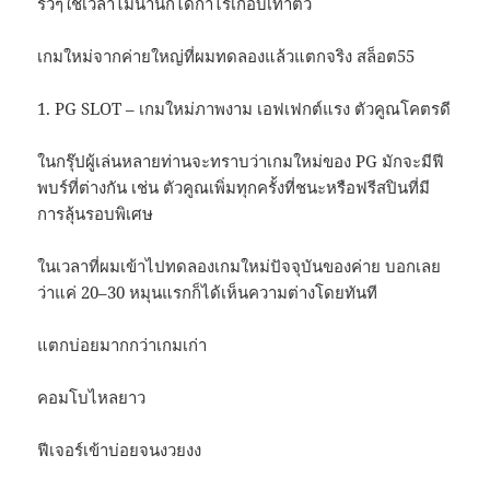
รัวๆใช้เวลาไม่นานก็ได้กำไรเกือบเท่าตัว
เกมใหม่จากค่ายใหญ่ที่ผมทดลองแล้วแตกจริง สล็อต55
1. PG SLOT – เกมใหม่ภาพงาม เอฟเฟกต์แรง ตัวคูณโคตรดี
ในกรุ๊ปผู้เล่นหลายท่านจะทราบว่าเกมใหม่ของ PG มักจะมีฟี
พบร์ที่ต่างกัน เช่น ตัวคูณเพิ่มทุกครั้งที่ชนะหรือฟรีสปินที่มี
การลุ้นรอบพิเศษ
ในเวลาที่ผมเข้าไปทดลองเกมใหม่ปัจจุบันของค่าย บอกเลย
ว่าแค่ 20–30 หมุนแรกก็ได้เห็นความต่างโดยทันที
แตกบ่อยมากกว่าเกมเก่า
คอมโบไหลยาว
ฟีเจอร์เข้าบ่อยจนงวยงง