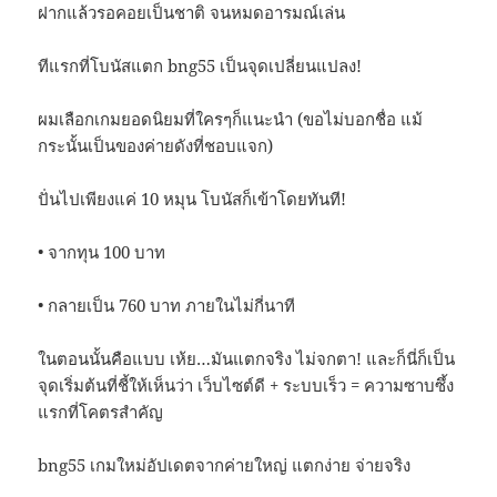
ฝากแล้วรอคอยเป็นชาติ จนหมดอารมณ์เล่น
ทีแรกที่โบนัสแตก bng55 เป็นจุดเปลี่ยนแปลง!
ผมเลือกเกมยอดนิยมที่ใครๆก็แนะนำ (ขอไม่บอกชื่อ แม้
กระนั้นเป็นของค่ายดังที่ชอบแจก)
ปั่นไปเพียงแค่ 10 หมุน โบนัสก็เข้าโดยทันที!
• จากทุน 100 บาท
• กลายเป็น 760 บาท ภายในไม่กี่นาที
ในตอนนั้นคือแบบ เห้ย…มันแตกจริง ไม่จกตา! และก็นี่ก็เป็น
จุดเริ่มต้นที่ชี้ให้เห็นว่า เว็บไซต์ดี + ระบบเร็ว = ความซาบซึ้ง
แรกที่โคตรสำคัญ
bng55 เกมใหม่อัปเดตจากค่ายใหญ่ แตกง่าย จ่ายจริง