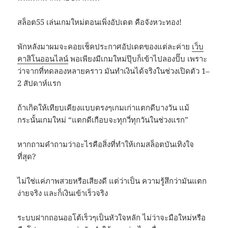
สล็อต55 เล่นเกมใหม่ตอนเพิ่งอัปเดต คือจังหวะทอง!
พักหลังมาผมจะคอยเช็คประกาศอัปเดตของแต่ละค่าย
เว็บ
คาสิโนออนไลน์
พอเพียงมีเกมใหม่ปุ๊บก็เข้าไปลองปั๊บ เพราะ
ว่าจากที่ทดลองหลายคราว มันทำเงินได้จริงในช่วงเปิดตัว 1–
2 สัปดาห์แรก
ถ้าเกิดให้เทียบเคียงแบบตรงๆเกมเก่าแตกดีบางวัน แม้
กระนั้นเกมใหม่ “แตกดีเกือบจะทุกวี่ทุกวันในช่วงแรก”
หากถามคำถามว่าอะไรคือสิ่งที่ทำให้เกมสล็อตบันเทิงใจ
ที่สุด?
ไม่ใช่แค่ภาพสวยหรือเสียงดี แต่ว่าเป็น ความรู้สึกว่ามันแตก
ง่ายจริง และก็เงินเข้าเร็วจริง
ระบบฝากถอนออโต้เร็วๆเป็นหัวใจหลัก ไม่ว่าจะมือใหม่หรือ