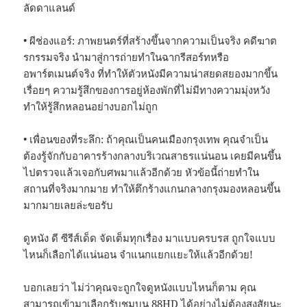
ลัดดาแลนด์
• ผีช่องแอร์: ภาพยนตร์ที่สร้างขึ้นจากความเป็นจริง คดีฆาต
รกรรมจริง นำมาสู่การถ่ายทำในฉากรีสอร์ทหรือ
อพาร์ตเมนต์จริง ที่ทำให้ตัวหนังมีความน่าสยดสยองมากขึ้น
เรื่อยๆ ความรู้สึกของการอยู่ห้องพักที่ไม่มีทางความมุ่งหวัง
ทำให้รู้สึกหลอนอย่างบอกไม่ถูก
• เพื่อนของที่ระลึก: ถ้าคุณเป็นคนเมืองกรุงเทพ คุณจำเป็น
ต้องรู้จักกับอาคารร้างกลางบริเวณสาธรแน่นอน เคยมีคนขึ้น
ไปตรวจแล้วเจอกับศพมาแล้วอีกด้วย หัวข้อนี้ถ่ายทำใน
สถานที่จริงมากมาย ทำให้ตึกร้างแกนกลางกรุงมองหลอนขึ้น
มากมายเลยล่ะขอรับ
ดูหนัง ดี ซีรีส์เด็ด จัดเต็มทุกเรื่อง มาแบบครบรส ถูกใจแบบ
ไหนก็เลือกได้แน่นอน จำแนกแยกแยะให้แล้วอีกด้วย!
บอกเลยว่า ไม่ว่าคุณจะถูกใจดูหนังแบบไหนก็ตาม คุณ
สามารถเข้ามาเลือกรับชมบน 88HD ได้อย่างไม่ต้องสงสัยนะ