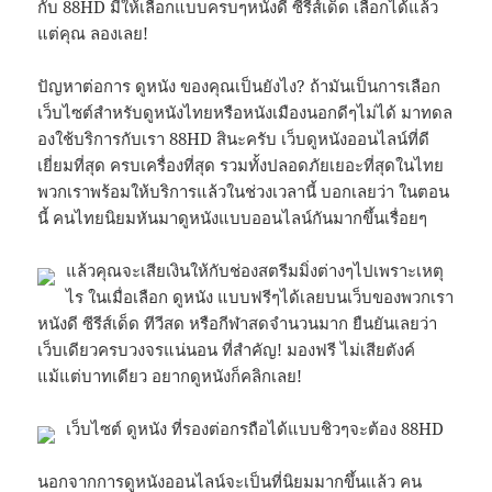
กับ 88HD มีให้เลือกแบบครบๆหนังดี ซีรีส์เด็ด เลือกได้แล้ว
แต่คุณ ลองเลย!
ปัญหาต่อการ ดูหนัง ของคุณเป็นยังไง? ถ้ามันเป็นการเลือก
เว็บไซต์สำหรับดูหนังไทยหรือหนังเมืองนอกดีๆไม่ได้ มาทดล
องใช้บริการกับเรา 88HD สินะครับ เว็บดูหนังออนไลน์ที่ดี
เยี่ยมที่สุด ครบเครื่องที่สุด รวมทั้งปลอดภัยเยอะที่สุดในไทย
พวกเราพร้อมให้บริการแล้วในช่วงเวลานี้ บอกเลยว่า ในตอน
นี้ คนไทยนิยมหันมาดูหนังแบบออนไลน์กันมากขึ้นเรื่อยๆ
แล้วคุณจะเสียเงินให้กับช่องสตรีมมิ่งต่างๆไปเพราะเหตุ
ไร ในเมื่อเลือก ดูหนัง แบบฟรีๆได้เลยบนเว็บของพวกเรา
หนังดี ซีรีส์เด็ด ทีวีสด หรือกีฬาสดจำนวนมาก ยืนยันเลยว่า
เว็บเดียวครบวงจรแน่นอน ที่สำคัญ! มองฟรี ไม่เสียตังค์
แม้แต่บาทเดียว อยากดูหนังก็คลิกเลย!
เว็บไซต์ ดูหนัง ที่รองต่อกรถือได้แบบชิวๆจะต้อง 88HD
นอกจากการดูหนังออนไลน์จะเป็นที่นิยมมากขึ้นแล้ว คน