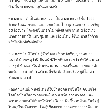
ความรู้สึกขนหัวลุกแบบจัดเต็มกันไปเลย จะมีเรื่องมีราวอะไร
บ้างนั้น พวกเรามาดูกันเลยขอรับ
• นางนาก: จำเป็นต้องกล่าวว่าเป็นนางนากเวอร์ชั่น 1999
ด้วยครับผม พระนางอย่างระเบียบ ไกรบุตรและทราย เจริญ
รุ่งเรืองปุระ โด่งดังเป็นดอกไม้เพลิงแตกจากหนังเรื่องนาง
นากที่ถ่ายทำในแถบชุมชนและเรือนไทย ใช้แม่น้ำแล้วก็วัด
จริงในพื้นที่จริงอีกด้วย
• Sutter: ไม่มีใครไม่รู้จักชัตเตอร์ กดติดวิญญาณอย่าง
แน่แท้ ด้วยเหตุว่านี่เป็นหนังผีไทยที่บอกเลยว่า ทำให้แวดวง
ถ่ายรูป ห้องแดงในตำนาน มองน่าสยองขึ้นเยอะแยะเลยล่ะ
ขอรับ การถ่ายทำในสถานที่จริง ตึกเรียนจริง สตูดิโอ น่า
สยองมากมาย!
• ลัดดาแลนด์: หนังผีไทยที่ใช้บ้านจัดสรรเป็นโลเคชันจริง
โดยใช้บ้านในจังหวัดเชียงใหม่ที่มาเพิ่มความหลอนและ
ความน่าสยองให้กับหนังหัวข้อนี้มากเพิ่มขึ้น คนไหนกันที่อยู่
ในหมู่บ้านจัดสรรจะต้องรู้เรื่องบรรยากาศเวลากลางคืนแบบ