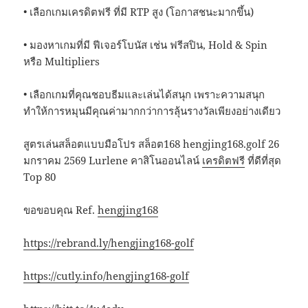
• เลือกเกมเครดิตฟรี ที่มี RTP สูง (โอกาสชนะมากขึ้น)
• มองหาเกมที่มี ฟีเจอร์โบนัส เช่น ฟรีสปิน, Hold & Spin
หรือ Multipliers
• เลือกเกมที่คุณชอบธีมและเล่นได้สนุก เพราะความสนุก
ทำให้การหมุนมีคุณค่ามากกว่าการลุ้นรางวัลเพียงอย่างเดียว
สูตรเล่นสล็อตแบบมือโปร สล็อต168 hengjing168.golf 26
มกราคม 2569 Lurlene คาสิโนออนไลน์
เครดิตฟรี
ที่ดีที่สุด
Top 80
ขอขอบคุณ Ref.
hengjing168
https://rebrand.ly/hengjing168-golf
https://cutly.info/hengjing168-golf