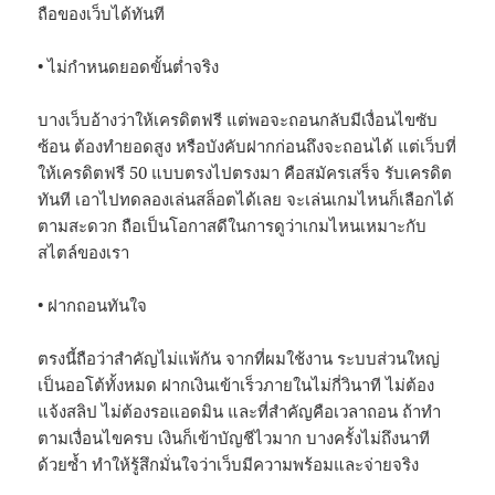
ถือของเว็บได้ทันที
• ไม่กำหนดยอดขั้นต่ำจริง
บางเว็บอ้างว่าให้เครดิตฟรี แต่พอจะถอนกลับมีเงื่อนไขซับ
ซ้อน ต้องทำยอดสูง หรือบังคับฝากก่อนถึงจะถอนได้ แต่เว็บที่
ให้เครดิตฟรี 50 แบบตรงไปตรงมา คือสมัครเสร็จ รับเครดิต
ทันที เอาไปทดลองเล่นสล็อตได้เลย จะเล่นเกมไหนก็เลือกได้
ตามสะดวก ถือเป็นโอกาสดีในการดูว่าเกมไหนเหมาะกับ
สไตล์ของเรา
• ฝากถอนทันใจ
ตรงนี้ถือว่าสำคัญไม่แพ้กัน จากที่ผมใช้งาน ระบบส่วนใหญ่
เป็นออโต้ทั้งหมด ฝากเงินเข้าเร็วภายในไม่กี่วินาที ไม่ต้อง
แจ้งสลิป ไม่ต้องรอแอดมิน และที่สำคัญคือเวลาถอน ถ้าทำ
ตามเงื่อนไขครบ เงินก็เข้าบัญชีไวมาก บางครั้งไม่ถึงนาที
ด้วยซ้ำ ทำให้รู้สึกมั่นใจว่าเว็บมีความพร้อมและจ่ายจริง