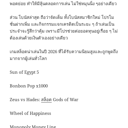
พอตย่อย ทำให้มีลุ้นตลอดการเล่น ไม่ใช่หมุนนิ่ง ๆอย่างเดียว
ส่วน โบนัสล่าสุด ถือว่าจัดเต็ม ทั้งโบนัสสมาชิกใหม่ โปรโม
ชั่นฝากเพิ่ม และกิจกรรมแจกเครดิตเป็นระยะ ๆ ถ้าเล่นเป็น
ประจำจะรู้สึกว่าคุ้ม เพราะมีโปรช่วยต่อยอดทุนอยู่เรื่อย ๆ ไม่
ต้องเล่นด้วยเงินตัวเองอย่างเดียว
เกมสล็อตน่าเล่นในปี 2026 ที่ได้รับความนิยมสูงและถูกพูดถึง
มากจากผู้เล่นทั่วโลก
Sun of Egypt 5
Bonbon Pop x1000
Zeus vs Hades:
สล็อต
Gods of War
Wheel of Happiness
Monopoly Money Line