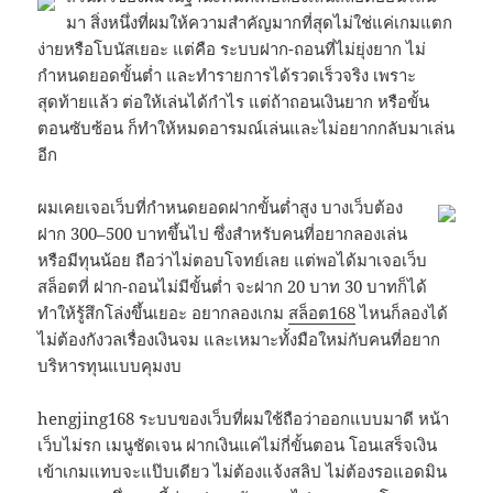
มา สิ่งหนึ่งที่ผมให้ความสำคัญมากที่สุดไม่ใช่แค่เกมแตก
ง่ายหรือโบนัสเยอะ แต่คือ ระบบฝาก-ถอนที่ไม่ยุ่งยาก ไม่
กำหนดยอดขั้นต่ำ และทำรายการได้รวดเร็วจริง เพราะ
สุดท้ายแล้ว ต่อให้เล่นได้กำไร แต่ถ้าถอนเงินยาก หรือขั้น
ตอนซับซ้อน ก็ทำให้หมดอารมณ์เล่นและไม่อยากกลับมาเล่น
อีก
ผมเคยเจอเว็บที่กำหนดยอดฝากขั้นต่ำสูง บางเว็บต้อง
ฝาก 300–500 บาทขึ้นไป ซึ่งสำหรับคนที่อยากลองเล่น
หรือมีทุนน้อย ถือว่าไม่ตอบโจทย์เลย แต่พอได้มาเจอเว็บ
สล็อตที่ ฝาก-ถอนไม่มีขั้นต่ำ จะฝาก 20 บาท 30 บาทก็ได้
ทำให้รู้สึกโล่งขึ้นเยอะ อยากลองเกม
สล็อต168
ไหนก็ลองได้
ไม่ต้องกังวลเรื่องเงินจม และเหมาะทั้งมือใหม่กับคนที่อยาก
บริหารทุนแบบคุมงบ
hengjing168 ระบบของเว็บที่ผมใช้ถือว่าออกแบบมาดี หน้า
เว็บไม่รก เมนูชัดเจน ฝากเงินแค่ไม่กี่ขั้นตอน โอนเสร็จเงิน
เข้าเกมแทบจะแป๊บเดียว ไม่ต้องแจ้งสลิป ไม่ต้องรอแอดมิน