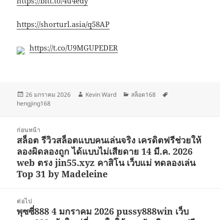
https://bitt.to/4u4edy
https://shorturl.asia/q58AP
https://t.co/U9MGUPEDER
เขียน
ผู้
หมวด
ป้าย
26 มกราคม 2026
Kevin Ward
สล็อต168
เมื่อ
เขียน
หมู่
กำกับ
hengjing168
แนะแนว
ก่อนหน้า
เรื่อง
สล็อต รีวิวสล็อตแบบคนเล่นจริง เครดิตฟรีช่วยให้
เรื่อง
ลองผิดลองถูก ได้แบบไม่เสียดาย 14 มี.ค. 2026
ก่อน
web ตรง jin55.xyz คาสิโน เว็บแม่ ทดลองเล่น
หน้า:
Top 31 by Madeleine
ต่อไป
พุซซี่888 4 มกราคม 2026 pussy888win เว็บ
เรื่อง