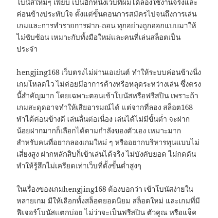
โบนัสใหม่ๆ เพียบ เป็นอีกหนึ่งเว็บที่ผมได้ลองใช้งานจริงและ
ค่อนข้างประทับใจ ตั้งแต่ขั้นตอนการสมัครไปจนถึงการเล่น
เกมและการทำรายการฝาก-ถอน ทุกอย่างถูกออกแบบมาให้
ไม่ซับซ้อน เหมาะกับทั้งมือใหม่และคนที่เล่นสล็อตเป็น
ประจำ
hengjing168 เว็บตรงไม่ผ่านเอเย่นต์ ทำให้ระบบค่อนข้างนิ่ง
เกมโหลดไว ไม่ค่อยมีอาการค้างหรือหลุดระหว่างเล่น ซึ่งตรง
นี้สำคัญมาก โดยเฉพาะตอนเข้าโบนัสหรือฟรีสปิน เพราะถ้า
เกมสะดุดอาจทำให้เสียอารมณ์ได้ แต่จากที่ลอง สล็อต168
ทำได้ค่อนข้างดี เล่นลื่นต่อเนื่อง เล่นได้ไม่มีขั้นต่ำ จะฝาก
น้อยฝากมากก็เลือกได้ตามกำลังของตัวเอง เหมาะมาก
สำหรับคนที่อยากลองเกมใหม่ ๆ หรืออยากบริหารทุนแบบไม่
เสี่ยงสูง ฝากหลักสิบก็เข้าเล่นได้จริง ไม่บังคับยอด ไม่กดดัน
ทำให้รู้สึกไม่เครียดเท่าเว็บที่ตั้งขั้นต่ำสูงๆ
ในเรื่องของเกมhengjing168 ต้องบอกว่า เข้าโบนัสง่ายใน
หลายเกม มีให้เลือกทั้งสล็อตยอดนิยม สล็อตใหม่ และเกมที่มี
ฟีเจอร์โบนัสแตกบ่อย ไม่ว่าจะเป็นฟรีสปิน ตัวคูณ หรือแจ็ค