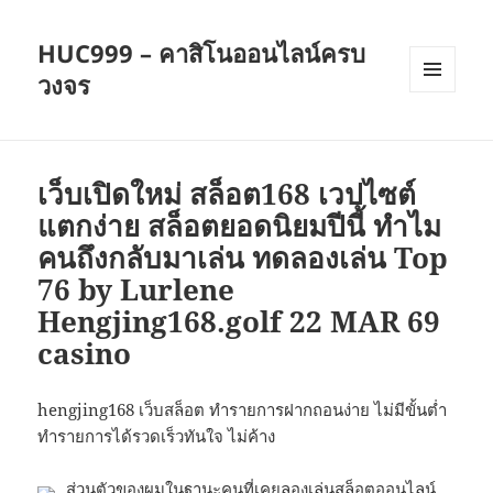
HUC999 – คาสิโนออนไลน์ครบ
วงจร
เมนู
และวิด
เจ็ต
เว็บเปิดใหม่ สล็อต168 เวปไซต์
แตกง่าย สล็อตยอดนิยมปีนี้ ทำไม
คนถึงกลับมาเล่น ทดลองเล่น Top
76 by Lurlene
Hengjing168.golf 22 MAR 69
casino
hengjing168 เว็บสล็อต ทำรายการฝากถอนง่าย ไม่มีขั้นต่ำ
ทำรายการได้รวดเร็วทันใจ ไม่ค้าง
ส่วนตัวของผมในฐานะคนที่เคยลองเล่นสล็อตออนไลน์