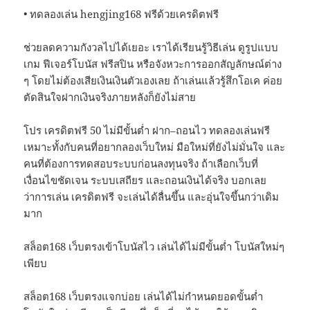
• ทดลองเล่น hengjing168 ฟรีด้วยเครดิตฟรี
ช่วยลดความกังวลไปได้เยอะ เราได้เรียนรู้วิธีเล่น ดูรูปแบบ
เกม ฟีเจอร์โบนัส ฟรีสปิน หรือจังหวะการออกสัญลักษณ์ต่าง
ๆ โดยไม่ต้องเสียเงินเงินตัวเองเลย ถ้าเล่นแล้วรู้สึกโอเค ค่อย
ตัดสินใจฝากเงินจริงภายหลังก็ยังไม่สาย
โปร เครดิตฟรี 50 ไม่มีขั้นต่ำ ฝาก–ถอนไว ทดลองเล่นฟรี
เหมาะทั้งกับคนที่อยากลองเว็บใหม่ มือใหม่ที่ยังไม่มั่นใจ และ
คนที่ต้องการทดสอบระบบก่อนลงทุนจริง ถ้าเลือกเว็บที่
เงื่อนไขชัดเจน ระบบเสถียร และถอนเงินได้จริง บอกเลย
ว่าการเล่น เครดิตฟรี จะเล่นได้ลื่นขึ้น และอุ่นใจขึ้นกว่าเดิม
มาก
สล็อต168 เว็บตรงเข้าโบนัสไว เล่นได้ไม่มีขั้นต่ำ โบนัสใหม่ๆ
เพียบ
สล็อต168 เว็บตรงแจกบ่อย เล่นได้ไม่กำหนดยอดขั้นต่ำ