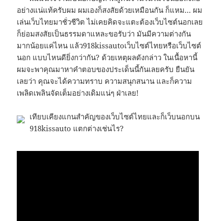
อย่างแน่แท้ครับผม ผมเองก็สงสัยด้วยเหมือนกัน ก็แหม… ผม
เล่นเว็บไทยมาชั่วชีวิต ไม่เคยคิดจะแตะต้องเว็บไซต์นอกเลย
ก็ย่อมสงสัยเป็นธรรมดาแหละขอรับว่า มันมีความต่างกัน
มากน้อยแค่ไหน แล้ว918kissautoเว็บไซต์ไทยหรือเว็บไซต์
นอก แบบไหนดียิ่งกว่ากัน? ด้วยเหตุผลดังกล่าว ในเนื้อหานี้
ผมจะพาคุณมาหาคำตอบของประเด็นนี้กันเลยครับ ยืนยัน
เลยว่า คุณจะได้ความทราบ ความสนุกสนาน และก็ความ
เพลิดเพลินจัดเต็มอย่างเดิมแน่ๆ ฝ่าเลย!
เทียบเคียงแกนสำคัญของเว็บไซต์ไทยและก็เว็บนอกบน
918kissauto แตกต่างเช่นไร?