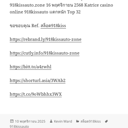
918kissauto.zone 16 พฤศจิกายน 2568 Katrice casino
online 918kissauto แตกหนัก Top 32
ขอขอบคุณ Ref.
สล็อต918kiss
https://rebrand.ly/918kissauto-zone
https://cutly.info/918kissauto-zone
https://bitt.to/a4zwhl
https://shorturl.asia/3WAb2
https://t.co/9oWbhhx3WX
เขียน
ผู้
หมวด
ป้าย
10 พฤศจิกายน 2025
Kevin Ward
สล็อต918kiss
เมื่อ
เขียน
หมู่
กำกับ
918kissauto