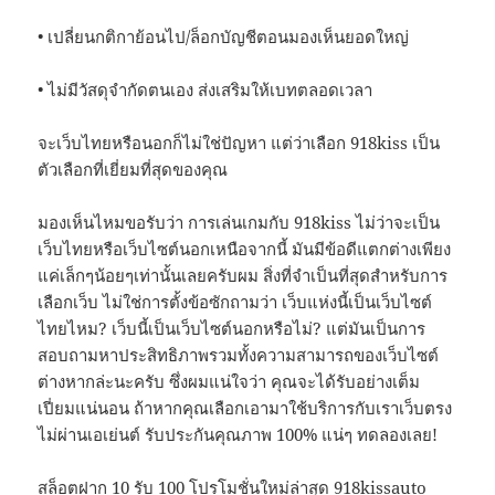
• เปลี่ยนกติกาย้อนไป/ล็อกบัญชีตอนมองเห็นยอดใหญ่
• ไม่มีวัสดุจำกัดตนเอง ส่งเสริมให้เบทตลอดเวลา
จะเว็บไทยหรือนอกก็ไม่ใช่ปัญหา แต่ว่าเลือก 918kiss เป็น
ตัวเลือกที่เยี่ยมที่สุดของคุณ
มองเห็นไหมขอรับว่า การเล่นเกมกับ 918kiss ไม่ว่าจะเป็น
เว็บไทยหรือเว็บไซต์นอกเหนือจากนี้ มันมีข้อดีแตกต่างเพียง
แค่เล็กๆน้อยๆเท่านั้นเลยครับผม สิ่งที่จำเป็นที่สุดสำหรับการ
เลือกเว็บ ไม่ใช่การตั้งข้อซักถามว่า เว็บแห่งนี้เป็นเว็บไซต์
ไทยไหม? เว็บนี้เป็นเว็บไซต์นอกหรือไม่? แต่มันเป็นการ
สอบถามหาประสิทธิภาพรวมทั้งความสามารถของเว็บไซต์
ต่างหากล่ะนะครับ ซึ่งผมแน่ใจว่า คุณจะได้รับอย่างเต็ม
เปี่ยมแน่นอน ถ้าหากคุณเลือกเอามาใช้บริการกับเราเว็บตรง
ไม่ผ่านเอเย่นต์ รับประกันคุณภาพ 100% แน่ๆ ทดลองเลย!
สล็อตฝาก 10 รับ 100 โปรโมชั่นใหม่ล่าสุด 918kissauto