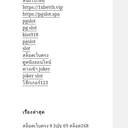
หนังโป๊ไทย
https://1xbetth.vip
https://pgslot.spa
pgslot
pg slot
kiss918
pgslot
slot
สล็อตเว็บตรง
ดูหนังออนไลน์
ทางเข้า joker
joker slot
โจ๊กเกอร์123
เรื่องล่าสุด
สล็อตเว็บตรง 8 July 69 สล็อต168