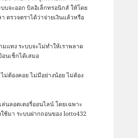
ะบบจะออก บิลอิเล็กทรอนิกส์ ให้โดย
 ตรวจตราได้ว่าจ่ายเงินแล้วหรือ
ใดก็ตามแทง ระบบจะไม่ทำให้เราพลาด
าย้อนเช็กได้เสมอ
ม่ต้องคอย ไม่มีอย่างน้อย ไม่ต้อง
วลาเล่นลอตเตอรี่ออนไลน์ โดยเฉพาะ
ี่ทดลองใช้มา ระบบฝากถอนของ lotto432