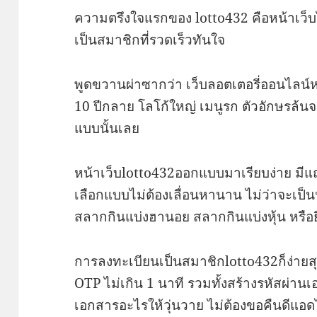
ความตรึงใจแรกของ lotto432 คือหน้าเว็บไ
เป็นสมาชิกที่รวดเร็วทันใจ
พูดขวานผ่าซากว่า เว็บลอตเตอรี่ออนไลน์ห
10 ปีกลาย โลโก้ใหญ่ เมนูรก ตัวอักษรล้นจ
แบบนั้นเลย
หน้าเว็บlotto432ออกแบบมาเรียบง่าย มีแถ
เลือกแบบไม่ต้องเลื่อนหานาน ไม่ว่าจะเป
สลากกินแบ่งฮานอย สลากกินแบ่งหุ้น หรือยี
การลงทะเบียนเป็นสมาชิกlotto432ก็ง่าย
OTP ไม่เกิน 1 นาที รวมทั้งสร้างรหัสผ่านเอ
เอกสารอะไรให้วุ่นวาย ไม่ต้องขอคืนดีแอด