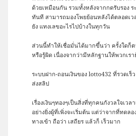
ด้วยเหมือนกัน รวมทั้งหลังจากกดรับรอง ร
ทันที สามารถมองโพยย้อนหลังได้ตลอดเวลา
ยัง แทงเลขอะไรไปบ้างในทุกวัน
ส่วนนี้ทำให้เชื่อมั่นได้มากขึ้นว่า ครั้ง
หรือรู้ผิด เนื่องจากว่ามีหลักฐานให้พวกเร
ระบบฝาก-ถอนเงินของ lotto432 ที่รวดเร็ว ไ
ส่งสลิป
เรื่องเงินๆทองๆเป็นสิ่งที่ทุกคนกังวลใจเ
อย่างยิ่งผู้ที่เพิ่งจะเริ่มต้น แต่ว่าจากท
ทางเข้า ถือว่า เสถียร แล้วก็ เร็วมาก