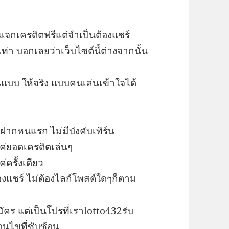
แจกเครดิตฟรีแต่จำเป็นต้องแชร์
เท่า บอกเลยว่าเว็บไซต์นี้ต่างจากนั้น
แบบ ให้จริง แบบคนเล่นเข้าใจได้
อฝากหนแรก ไม่มีบังคับเทิร์น
่แค่ยอดเครดิตเล่นๆ
่ครั้งเดียว
งแชร์ ไม่ต้องไลก์โพสต์ใดๆก็ตาม
ัคร แต่เป็นโปรที่เราlotto432รับ
อนไขที่ซับซ้อน