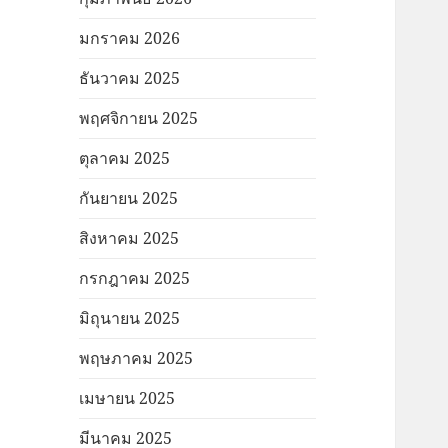
มกราคม 2026
ธันวาคม 2025
พฤศจิกายน 2025
ตุลาคม 2025
กันยายน 2025
สิงหาคม 2025
กรกฎาคม 2025
มิถุนายน 2025
พฤษภาคม 2025
เมษายน 2025
มีนาคม 2025