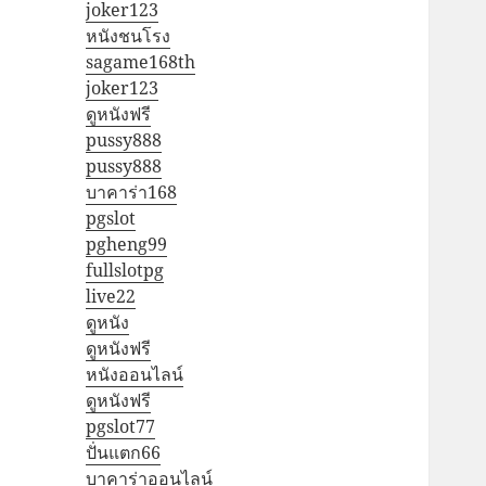
joker123
หนังชนโรง
sagame168th
joker123
ดูหนังฟรี
pussy888
pussy888
บาคาร่า168
pgslot
pgheng99
fullslotpg
live22
ดูหนัง
ดูหนังฟรี
หนังออนไลน์
ดูหนังฟรี
pgslot77
ปั่นแตก66
บาคาร่าออนไลน์