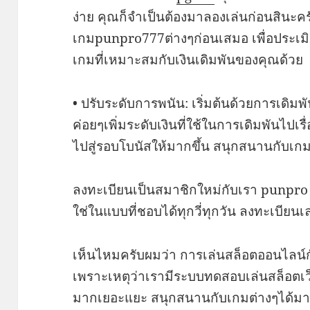
ง่าย คุณก็จำเป็นต้องมาลองเล่นก่อนสินะ
เกมpunpro777ต่างๆก่อนเสมอ เพื่อประเมิน
เกมที่เหมาะสมกับเงินเดิมพันของคุณด้วย
• ปรับระดับการพนัน: เริ่มต้นด้วยการเดิมพ
ค่อยๆเพิ่มระดับเงินที่ใช้ในการเดิมพันไป
ไปสู่รอบโบนัสให้มากขึ้น สนุกสนานกับเก
ลงทะเบียนเป็นสมาชิกใหม่กับเรา punpro 777
ใช่ในแบบที่ชอบได้ทุกวี่ทุกวัน ลงทะเบียนเ
เห็นไหมครับผมว่า การเล่นสล็อตออนไลน์ก
เพราะเหตุว่าเรามีระบบทดสอบเล่นสล็อตเว
มากเยอะแยะ สนุกสนานกับเกมต่างๆได้มากข