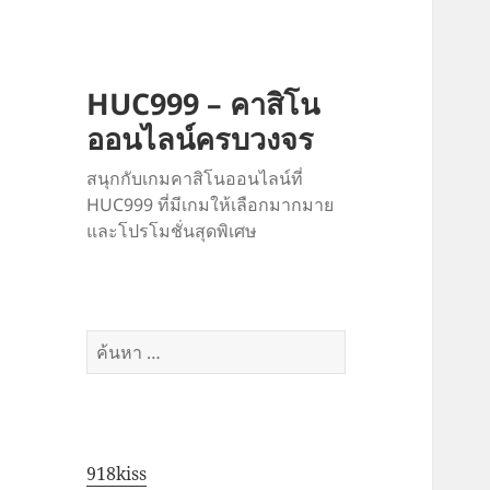
HUC999 – คาสิโน
ออนไลน์ครบวงจร
สนุกกับเกมคาสิโนออนไลน์ที่
HUC999 ที่มีเกมให้เลือกมากมาย
และโปรโมชั่นสุดพิเศษ
ค้นหา
สำหรับ:
918kiss