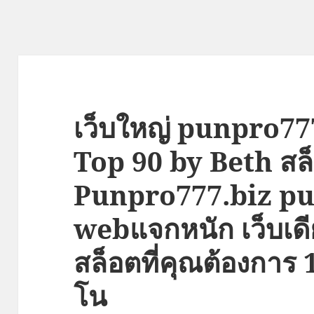
เว็บใหญ่ punpro77
Top 90 by Beth สล
Punpro777.biz p
webแจกหนัก เว็บเด
สล็อตที่คุณต้องการ 
โน