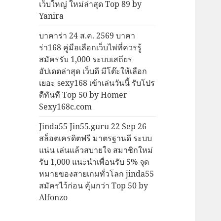
เว็บใหญ่ ใหม่ล่าสุด Top 89 by
Yanira
บาคาร่า 24 ส.ค. 2569 บาคา
ร่า168 คู่มือเลือกเว็บไพ่ที่ควรรู้
สมัครรับ 1,000 ระบบเสถียร
อัปเดตล่าสุด เว็บดี มีโต๊ะให้เลือก
เยอะ sexy168 เข้าเล่นวันนี้ รับโปร
ดีทันที Top 50 by Homer
Sexy168c.com
Jinda55 Jin55.guru 22 Sep 26
สล็อตเครดิตฟรี มาตรฐานดี ระบบ
แน่น เล่นแล้วสบายใจ สมาชิกใหม่
รับ 1,000 แนะนำเพื่อนรับ 5% จุด
หมายของสายเกมทั่วโลก jinda55
สมัครไว้ก่อน คุ้มกว่า Top 50 by
Alfonzo