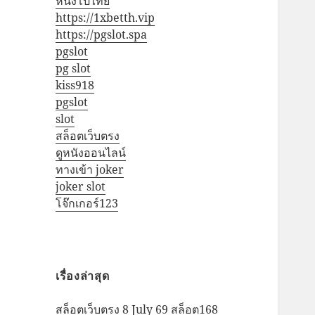
หนังโป๊ไทย
https://1xbetth.vip
https://pgslot.spa
pgslot
pg slot
kiss918
pgslot
slot
สล็อตเว็บตรง
ดูหนังออนไลน์
ทางเข้า joker
joker slot
โจ๊กเกอร์123
เรื่องล่าสุด
สล็อตเว็บตรง 8 July 69 สล็อต168