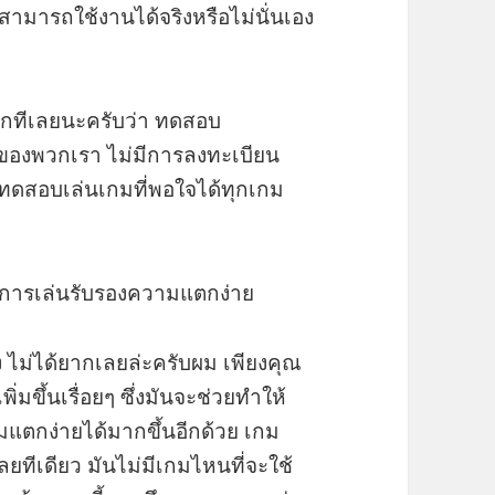
้สามารถใช้งานได้จริงหรือไม่นั่นเอง
อีกทีเลยนะครับว่า ทดสอบ
์ของพวกเรา ไม่มีการลงทะเบียน
าทดสอบเล่นเกมที่พอใจได้ทุกเกม
ธีการเล่นรับรองความแตกง่าย
 ไม่ได้ยากเลยล่ะครับผม เพียงคุณ
ิ่มขึ้นเรื่อยๆ ซึ่งมันจะช่วยทำให้
แตกง่ายได้มากขึ้นอีกด้วย เกม
ทีเดียว มันไม่มีเกมไหนที่จะใช้