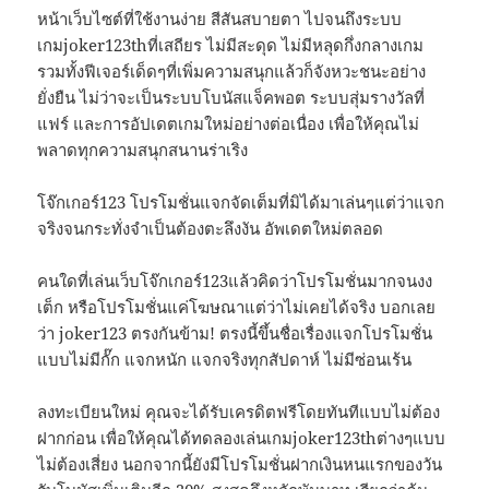
หน้าเว็บไซต์ที่ใช้งานง่าย สีสันสบายตา ไปจนถึงระบบ
เกมjoker123thที่เสถียร ไม่มีสะดุด ไม่มีหลุดกึ่งกลางเกม
รวมทั้งฟีเจอร์เด็ดๆที่เพิ่มความสนุกแล้วก็จังหวะชนะอย่าง
ยั่งยืน ไม่ว่าจะเป็นระบบโบนัสแจ็คพอต ระบบสุ่มรางวัลที่
แฟร์ และการอัปเดตเกมใหม่อย่างต่อเนื่อง เพื่อให้คุณไม่
พลาดทุกความสนุกสนานร่าเริง
โจ๊กเกอร์123 โปรโมชั่นแจกจัดเต็มที่มิได้มาเล่นๆแต่ว่าแจก
จริงจนกระทั่งจำเป็นต้องตะลึงงัน อัพเดตใหม่ตลอด
คนใดที่เล่นเว็บโจ๊กเกอร์123แล้วคิดว่าโปรโมชั่นมากจนงง
เต็ก หรือโปรโมชั่นแค่โฆษณาแต่ว่าไม่เคยได้จริง บอกเลย
ว่า joker123 ตรงกันข้าม! ตรงนี้ขึ้นชื่อเรื่องแจกโปรโมชั่น
แบบไม่มีกั๊ก แจกหนัก แจกจริงทุกสัปดาห์ ไม่มีซ่อนเร้น
ลงทะเบียนใหม่ คุณจะได้รับเครดิตฟรีโดยทันทีแบบไม่ต้อง
ฝากก่อน เพื่อให้คุณได้ทดลองเล่นเกมjoker123thต่างๆแบบ
ไม่ต้องเสี่ยง นอกจากนี้ยังมีโปรโมชั่นฝากเงินหนแรกของวัน