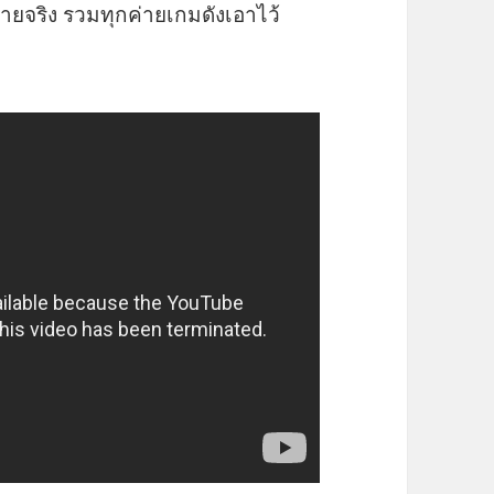
ายจริง รวมทุกค่ายเกมดังเอาไว้