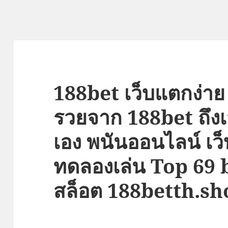
188bet เว็บแตกง่าย 
รวยจาก 188bet ถึงเ
เอง พนันออนไลน์ เว
ทดลองเล่น Top 69 
สล็อต 188betth.s