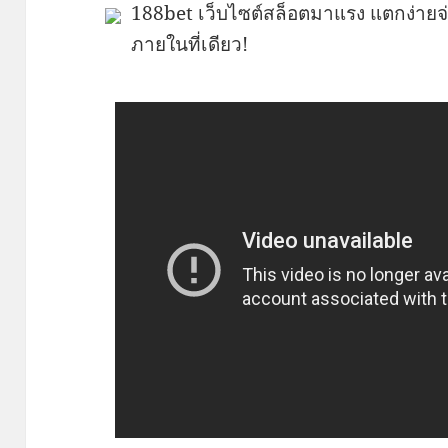
188bet เว็บไซต์สล็อตมาแรง แตกง่ายจ่
ภายในที่เดียว!