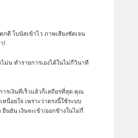
กดี โบนัสเข้าไว ภาพเสียงชัดเจน
ลา!
ม่น ทำรายการเองได้ในไม่กี่วินาที
ารเงินที่เร็วแล้วก็เสถียรที่สุด คุณ
เหนื่อยใจ เพราะว่าตรงนี้ใช้ระบบ
ืนยัน เงินจะเข้า/ออกข้างในไม่กี่