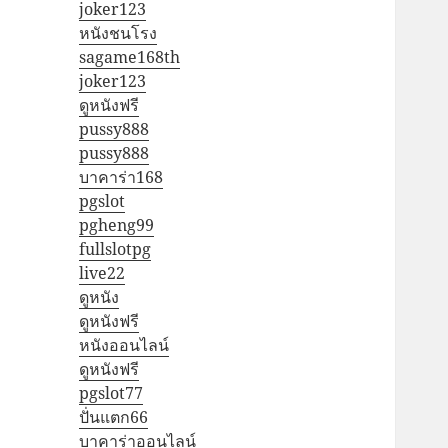
joker123
หนังชนโรง
sagame168th
joker123
ดูหนังฟรี
pussy888
pussy888
บาคาร่า168
pgslot
pgheng99
fullslotpg
live22
ดูหนัง
ดูหนังฟรี
หนังออนไลน์
ดูหนังฟรี
pgslot77
ปั่นแตก66
บาคาร่าออนไลน์