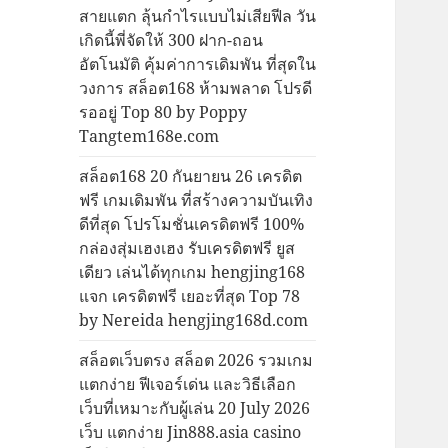
สายแตก ลุ้นกำไรแบบไม่เสียฟีล วัน
เกิดนี้พี่จัดให้ 300 ฝาก-ถอน
อัตโนมัติ คุ้มค่าการเดิมพัน ที่สุดใน
วงการ สล็อต168 ห้ามพลาด โปรดี
รออยู่ Top 80 by Poppy
Tangtem168e.com
สล็อต168 20 กันยายน 26 เครดิต
ฟรี เกมเดิมพัน ที่สร้างความบันเทิง
ดีที่สุด โปรโมชั่นเครดิตฟรี 100%
กล่องสุ่มเฮงเฮง รับเครดิตฟรี ยูส
เดียว เล่นได้ทุกเกม hengjing168
แจก เครดิตฟรี เยอะที่สุด Top 78
by Nereida hengjing168d.com
สล็อตเว็บตรง สล็อต 2026 รวมเกม
แตกง่าย ฟีเจอร์เด่น และวิธีเลือก
เว็บที่เหมาะกับผู้เล่น 20 July 2026
เว็บ แตกง่าย Jin888.asia casino