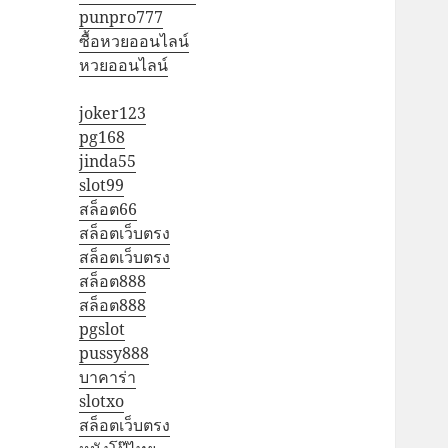
punpro777
ซื้อหวยออนไลน์
หวยออนไลน์
joker123
pg168
jinda55
slot99
สล็อต66
สล็อตเว็บตรง
สล็อตเว็บตรง
สล็อต888
สล็อต888
pgslot
pussy888
บาคาร่า
slotxo
สล็อตเว็บตรง