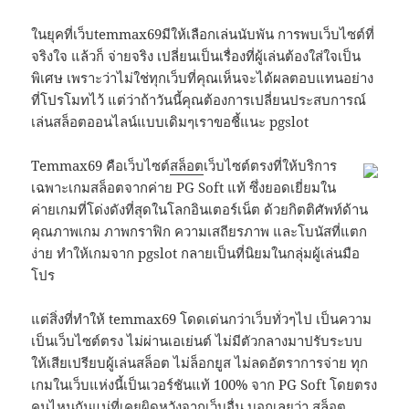
ในยุคที่เว็บtemmax69มีให้เลือกเล่นนับพัน การพบเว็บไซต์ที่
จริงใจ แล้วก็ จ่ายจริง เปลี่ยนเป็นเรื่องที่ผู้เล่นต้องใส่ใจเป็น
พิเศษ เพราะว่าไม่ใช่ทุกเว็บที่คุณเห็นจะได้ผลตอบแทนอย่าง
ที่โปรโมทไว้ แต่ว่าถ้าวันนี้คุณต้องการเปลี่ยนประสบการณ์
เล่นสล็อตออนไลน์แบบเดิมๆเราขอชี้แนะ pgslot
Temmax69 คือเว็บไซต์
สล็อต
เว็บไซต์ตรงที่ให้บริการ
เฉพาะเกมสล็อตจากค่าย PG Soft แท้ ซึ่งยอดเยี่ยมใน
ค่ายเกมที่โด่งดังที่สุดในโลกอินเตอร์เน็ต ด้วยกิตติศัพท์ด้าน
คุณภาพเกม ภาพกราฟิก ความเสถียรภาพ และโบนัสที่แตก
ง่าย ทำให้เกมจาก pgslot กลายเป็นที่นิยมในกลุ่มผู้เล่นมือ
โปร
แต่สิ่งที่ทำให้ temmax69 โดดเด่นกว่าเว็บทั่วๆไป เป็นความ
เป็นเว็บไซต์ตรง ไม่ผ่านเอเย่นต์ ไม่มีตัวกลางมาปรับระบบ
ให้เสียเปรียบผู้เล่นสล็อต ไม่ล็อกยูส ไม่ลดอัตราการจ่าย ทุก
เกมในเว็บแห่งนี้เป็นเวอร์ชันแท้ 100% จาก PG Soft โดยตรง
คนไหนกันแน่ที่เคยผิดหวังจากเว็บอื่น บอกเลยว่า สล็อต