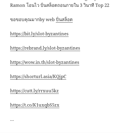
Ramon โอนไว ปั่นสล็อตถอนภายใน 3 วินาที Top 22
ขอขอบคุณมากby web
ปั่นสล็อต
https://bit.ly/slot-byzantines
https://rebrand.ly/slot-byzantines
https://wow.in.th/slot-byzantines
https://shorturl.asia/KQjpC
https://cutt.ly/rrxuu5kz
https://t.co/K1uxqbS5zx
…