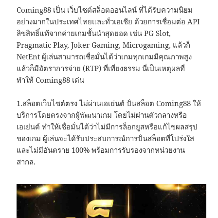
Coming88 เป็น เว็บไซต์สล็อตออนไลน์ ที่ได้รับความนิยม
อย่างมากในประเทศไทยและทั่วเอเชีย ด้วยการเชื่อมต่อ API
ลิขสิทธิ์แท้จากค่ายเกมชั้นนำสุดยอด เช่น PG Slot,
Pragmatic Play, Joker Gaming, Microgaming, แล้วก็
NetEnt ผู้เล่นสามารถเชื่อมั่นได้ว่าเกมทุกเกมมีคุณภาพสูง
แล้วก็มีอัตราการจ่าย (RTP) ที่เที่ยงธรรม นี่เป็นเหตุผลที่
ทำให้ Coming88 เด่น
1.สล็อตเว็บไซต์ตรง ไม่ผ่านเอเย่นต์ ปั่นสล็อต Coming88 ให้
บริการโดยตรงจากผู้พัฒนาเกม โดยไม่ผ่านตัวกลางหรือ
เอเย่นต์ ทำให้เชื่อมั่นได้ว่าไม่มีการล็อกยูสหรือแก้ไขผลสรุป
ของเกม ผู้เล่นจะได้รับประสบการณ์การปั่นสล็อตที่โปร่งใส
และไม่มีอันตราย 100% พร้อมการรับรองจากหน่วยงาน
สากล.