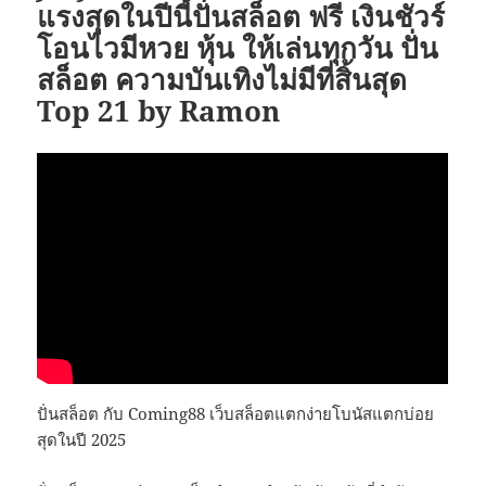
แรงสุดในปีนี้ปั่นสล็อต ฟรี เงินชัวร์
โอนไวมีหวย หุ้น ให้เล่นทุกวัน ปั่น
สล็อต ความบันเทิงไม่มีที่สิ้นสุด
Top 21 by Ramon
ปั่นสล็อต กับ Coming88 เว็บสล็อตแตกง่ายโบนัสแตกบ่อย
สุดในปี 2025