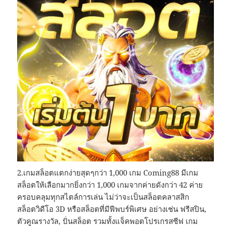
2.เกมสล็อตแตกง่ายสุดๆกว่า 1,000 เกม Coming88 มีเกม
สล็อตให้เลือกมากยิ่งกว่า 1,000 เกมจากค่ายดังกว่า 42 ค่าย
ครอบคลุมทุกสไตล์การเล่น ไม่ว่าจะเป็นสล็อตคลาสสิก
สล็อตวิดีโอ 3D หรือสล็อตที่มีฟีพบร์พิเศษ อย่างเช่น ฟรีสปิน,
ตัวคูณรางวัล,
ปั่นสล็อต
รวมทั้งแจ็คพอตโปรเกรสซีฟ เกม