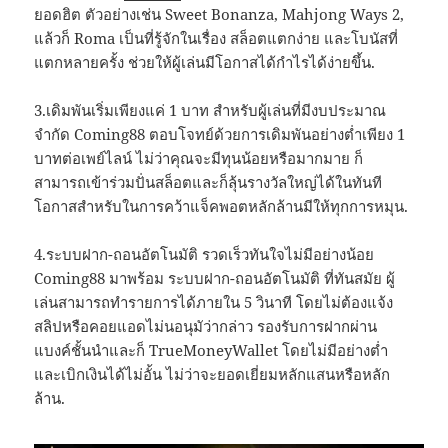
ยอดฮิต ตัวอย่างเช่น Sweet Bonanza, Mahjong Ways 2,
แล้วก็ Roma เป็นที่รู้จักในเรื่อง สล็อตแตกง่าย และโบนัสที่
แตกหลายครั้ง ช่วยให้ผู้เล่นมีโอกาสได้กำไรได้ง่ายขึ้น.
3.เดิมพันเริ่มเพียงแค่ 1 บาท สำหรับผู้เล่นที่มีงบประมาณ
จำกัด Coming88 ตอบโจทย์ด้วยการเดิมพันอย่างต่ำเพียง 1
บาทต่อเพย์ไลน์ ไม่ว่าคุณจะมีทุนน้อยหรือมากมาย ก็
สามารถเข้าร่วมปั่นสล็อตและก็ลุ้นรางวัลใหญ่ได้ในทันที
โอกาสสำหรับในการคว้าแจ็คพอตหลักล้านมีให้ทุกการหมุน.
4.ระบบฝาก-ถอนอัตโนมัติ รวดเร็วทันใจไม่มีอย่างน้อย
Coming88 มาพร้อม ระบบฝาก-ถอนอัตโนมัติ ที่ทันสมัย ผู้
เล่นสามารถทำรายการได้ภายใน 5 วินาที โดยไม่ต้องแจ้ง
สลิปหรือคอยแอดไม่นอนุมัว่ากล่าว รองรับการฝากผ่าน
แบงค์ชั้นนำและก็ TrueMoneyWallet โดยไม่มีอย่างต่ำ
และเบิกเงินได้ไม่อั้น ไม่ว่าจะยอดเยี่ยมหลักแสนหรือหลัก
ล้าน.