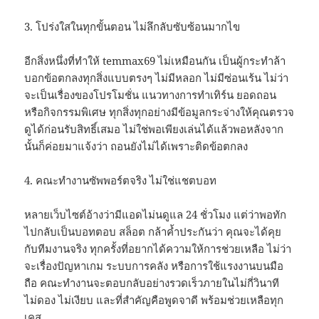
3. โปร่งใสในทุกขั้นตอน ไม่ลึกลับซับซ้อนมากไข
อีกสิ่งหนึ่งที่ทำให้ temmax69 ไม่เหมือนกัน เป็นผู้กระทำล้า
บอกข้อตกลงทุกสิ่งแบบตรงๆ ไม่มีหลอก ไม่มีซ่อนเร้น ไม่ว่า
จะเป็นเรื่องของโปรโมชั่น แนวทางการทำเทิร์น ยอดถอน
หรือกิจกรรมพิเศษ ทุกสิ่งทุกอย่างมีข้อมูลกระจ่างให้คุณตรวจ
ดูได้ก่อนรับสิทธิ์เสมอ ไม่ใช่พอเพียงเล่นได้แล้วพอหลังจาก
นั้นก็ค่อยมาแจ้งว่า ถอนยังไม่ได้เพราะติดข้อตกลง
4. คณะทำงานซัพพอร์ตจริง ไม่ใช่แชตบอท
หลายเว็บไซต์อ้างว่ามีแอดไม่นดูแล 24 ชั่วโมง แต่ว่าพอทัก
ไปกลับเป็นบอทตอบ สล็อต กล้าค้ำประกันว่า คุณจะได้คุย
กับทีมงานจริง ทุกครั้งที่อยากได้ความให้การช่วยเหลือ ไม่ว่า
จะเรื่องปัญหาเกม ระบบการคลัง หรือการใช้แรงงานบนมือ
ถือ คณะทำงานจะตอบกลับอย่างรวดเร็วภายในไม่กี่วินาที
ไม่ดอง ไม่เงียบ และที่สำคัญคือพูดจาดี พร้อมช่วยเหลือทุก
เคส