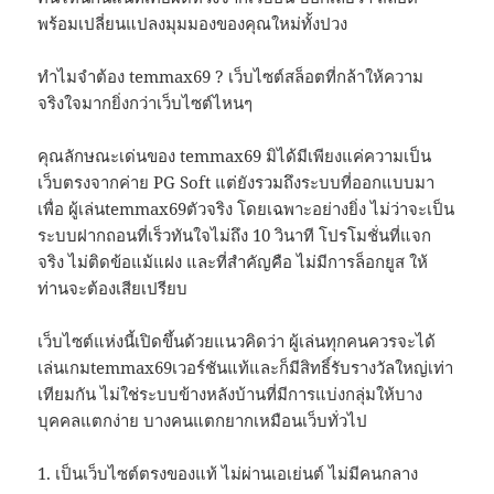
พร้อมเปลี่ยนแปลงมุมมองของคุณใหม่ทั้งปวง
ทำไมจำต้อง temmax69 ? เว็บไซต์สล็อตที่กล้าให้ความ
จริงใจมากยิ่งกว่าเว็บไซต์ไหนๆ
คุณลักษณะเด่นของ temmax69 มิได้มีเพียงแค่ความเป็น
เว็บตรงจากค่าย PG Soft แต่ยังรวมถึงระบบที่ออกแบบมา
เพื่อ ผู้เล่นtemmax69ตัวจริง โดยเฉพาะอย่างยิ่ง ไม่ว่าจะเป็น
ระบบฝากถอนที่เร็วทันใจไม่ถึง 10 วินาที โปรโมชั่นที่แจก
จริง ไม่ติดข้อแม้แฝง และที่สำคัญคือ ไม่มีการล็อกยูส ให้
ท่านจะต้องเสียเปรียบ
เว็บไซต์แห่งนี้เปิดขึ้นด้วยแนวคิดว่า ผู้เล่นทุกคนควรจะได้
เล่นเกมtemmax69เวอร์ชันแท้และก็มีสิทธิ์รับรางวัลใหญ่เท่า
เทียมกัน ไม่ใช่ระบบข้างหลังบ้านที่มีการแบ่งกลุ่มให้บาง
บุคคลแตกง่าย บางคนแตกยากเหมือนเว็บทั่วไป
1. เป็นเว็บไซต์ตรงของแท้ ไม่ผ่านเอเย่นต์ ไม่มีคนกลาง