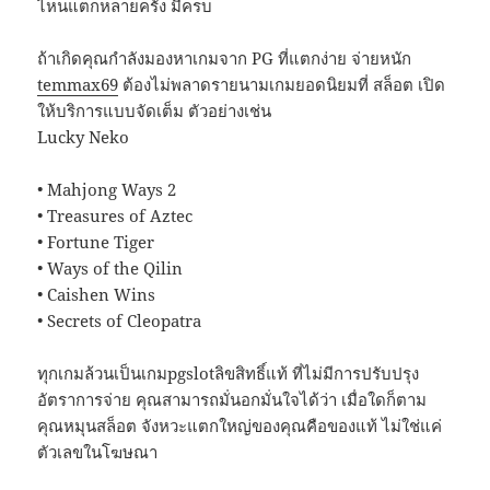
ไหนแตกหลายครั้ง มีครบ
ถ้าเกิดคุณกำลังมองหาเกมจาก PG ที่แตกง่าย จ่ายหนัก
temmax69
ต้องไม่พลาดรายนามเกมยอดนิยมที่ สล็อต เปิด
ให้บริการแบบจัดเต็ม ตัวอย่างเช่น
Lucky Neko
• Mahjong Ways 2
• Treasures of Aztec
• Fortune Tiger
• Ways of the Qilin
• Caishen Wins
• Secrets of Cleopatra
ทุกเกมล้วนเป็นเกมpgslotลิขสิทธิ์แท้ ที่ไม่มีการปรับปรุง
อัตราการจ่าย คุณสามารถมั่นอกมั่นใจได้ว่า เมื่อใดก็ตาม
คุณหมุนสล็อต จังหวะแตกใหญ่ของคุณคือของแท้ ไม่ใช่แค่
ตัวเลขในโฆษณา