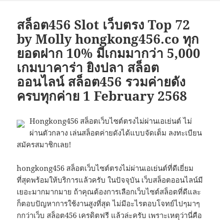
สล็อต456 Slot เว็บตรง Top 72
by Molly hongkong456.co ทุก
ยอดฝาก 10% มีเกมมากว่า 5,000
เกมบาคาร่า ยิงปลา สล็อต
ออนไลน์ สล็อต456 รวมค่ายดัง
ครบทุกค่าย 1 February 2568
Hongkong456 สล็อตเว็บไซต์ตรงไม่ผ่านเอเย่นต์ ไม่
ผ่านตัวกลาง เล่นสล็อตค่ายดังได้แบบจัดเต็ม ลงทะเบียน
สมัครสมาชิกเลย!
hongkong456 สล็อตเว็บไซต์ตรงไม่ผ่านเอเย่นต์ที่ดีเยี่ยม
ที่สุดพร้อมให้บริการแล้วครับ ในปัจจุบัน เว็บสล็อตออนไลน์มี
เยอะมากมากมาย ถ้าคุณต้องการเลือกเว็บไซต์สล็อตที่ดีและ
ก็ตอบปัญหาการใช้งานสูงที่สุด ไม่มีอะไรตอบโจทย์ไปๆมาๆ
กกว่าเว็บ สล็อต456 เครดิตฟรี แล้วล่ะครับ เพราะเหตุว่านี่คือ