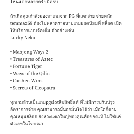
ไหนแตกหลายครั้ง มีครบ
ถ้าเกิดคุณกำลังมองหาเกมจาก PG ที่แตกง่าย จ่ายหนัก
temmax69
ต้องไม่พลาดรายนามเกมยอดนิยมที่ สล็อต เปิด
ให้บริการแบบจัดเต็ม ตัวอย่างเช่น
Lucky Neko
• Mahjong Ways 2
• Treasures of Aztec
• Fortune Tiger
• Ways of the Qilin
• Caishen Wins
• Secrets of Cleopatra
ทุกเกมล้วนเป็นเกมpgslotลิขสิทธิ์แท้ ที่ไม่มีการปรับปรุง
อัตราการจ่าย คุณสามารถมั่นอกมั่นใจได้ว่า เมื่อใดก็ตาม
คุณหมุนสล็อต จังหวะแตกใหญ่ของคุณคือของแท้ ไม่ใช่แค่
ตัวเลขในโฆษณา