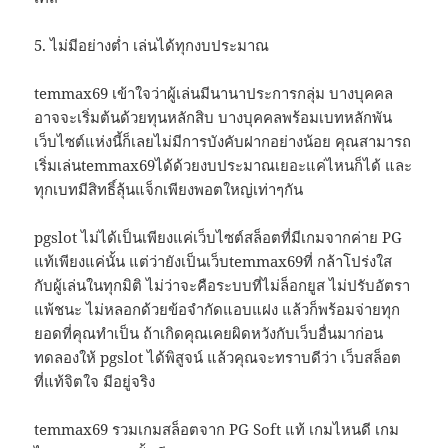
5. ไม่มีอย่างต่ำ เล่นได้ทุกงบประมาณ
temmax69 เข้าใจว่าผู้เล่นมีนานาประการกลุ่ม บางบุคคล
อาจจะเริ่มต้นด้วยทุนหลักสิบ บางบุคคลพร้อมเบทหลักพัน
เว็บไซต์แห่งนี้ก็เลยไม่มีการบังคับฝากอย่างน้อย คุณสามารถ
เริ่มเล่นtemmax69ได้ด้วยงบประมาณเยอะแค่ไหนก็ได้ และ
ทุกเบทมีสิทธิ์ลุ้นแจ็กเพียงพอตใหญ่เท่าๆกัน
pgslot ไม่ได้เป็นเพียงแค่เว็บไซต์สล็อตที่มีเกมจากค่าย PG
แท้เพียงแค่นั้น แต่ว่ายังเป็นเว็บtemmax69ที่ กล้าโปร่งใส
กับผู้เล่นในทุกมิติ ไม่ว่าจะคือระบบที่ไม่ล็อกยูส ไม่ปรับอัตรา
แพ้ชนะ ไม่หลอกด้วยข้อจำกัดแอบแฝง แล้วก็พร้อมจ่ายทุก
ยอดที่คุณทำเป็น ถ้าเกิดคุณเคยผิดหวังกับเว็บอื่นมาก่อน
ทดลองให้ pgslot ได้พิสูจน์ แล้วคุณจะทราบดีว่า เว็บสล็อต
ที่แท้จิตใจ มีอยู่จริง
temmax69 รวมเกมสล็อตจาก PG Soft แท้ เกมไหนดี เกม