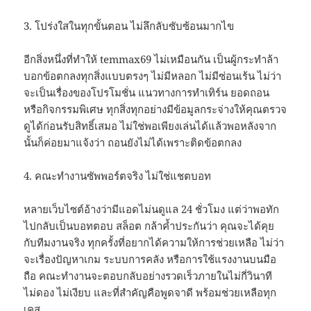
3. โปร่งใสในทุกขั้นตอน ไม่ลึกลับซับซ้อนมากไข
อีกสิ่งหนึ่งที่ทำให้ temmax69 ไม่เหมือนกัน เป็นผู้กระทำล้า
บอกข้อตกลงทุกสิ่งแบบตรงๆ ไม่มีหลอก ไม่มีซ่อนเร้น ไม่ว่า
จะเป็นเรื่องของโปรโมชั่น แนวทางการทำเทิร์น ยอดถอน
หรือกิจกรรมพิเศษ ทุกสิ่งทุกอย่างมีข้อมูลกระจ่างให้คุณตรวจ
ดูได้ก่อนรับสิทธิ์เสมอ ไม่ใช่พอเพียงเล่นได้แล้วพอหลังจาก
นั้นก็ค่อยมาแจ้งว่า ถอนยังไม่ได้เพราะติดข้อตกลง
4. คณะทำงานซัพพอร์ตจริง ไม่ใช่แชตบอท
หลายเว็บไซต์อ้างว่ามีแอดไม่นดูแล 24 ชั่วโมง แต่ว่าพอทัก
ไปกลับเป็นบอทตอบ สล็อต กล้าค้ำประกันว่า คุณจะได้คุย
กับทีมงานจริง ทุกครั้งที่อยากได้ความให้การช่วยเหลือ ไม่ว่า
จะเรื่องปัญหาเกม ระบบการคลัง หรือการใช้แรงงานบนมือ
ถือ คณะทำงานจะตอบกลับอย่างรวดเร็วภายในไม่กี่วินาที
ไม่ดอง ไม่เงียบ และที่สำคัญคือพูดจาดี พร้อมช่วยเหลือทุก
เคส