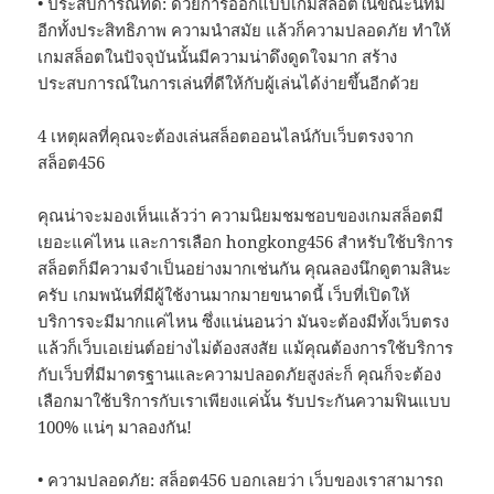
• ประสบการณ์ที่ดี: ด้วยการออกแบบเกมสล็อตในขณะนี้ที่มี
อีกทั้งประสิทธิภาพ ความนำสมัย แล้วก็ความปลอดภัย ทำให้
เกมสล็อตในปัจจุบันนั้นมีความน่าดึงดูดใจมาก สร้าง
ประสบการณ์ในการเล่นที่ดีให้กับผู้เล่นได้ง่ายขึ้นอีกด้วย
4 เหตุผลที่คุณจะต้องเล่นสล็อตออนไลน์กับเว็บตรงจาก
สล็อต456
คุณน่าจะมองเห็นแล้วว่า ความนิยมชมชอบของเกมสล็อตมี
เยอะแค่ไหน และการเลือก hongkong456 สำหรับใช้บริการ
สล็อตก็มีความจำเป็นอย่างมากเช่นกัน คุณลองนึกดูตามสินะ
ครับ เกมพนันที่มีผู้ใช้งานมากมายขนาดนี้ เว็บที่เปิดให้
บริการจะมีมากแค่ไหน ซึ่งแน่นอนว่า มันจะต้องมีทั้งเว็บตรง
แล้วก็เว็บเอเย่นต์อย่างไม่ต้องสงสัย แม้คุณต้องการใช้บริการ
กับเว็บที่มีมาตรฐานและความปลอดภัยสูงล่ะก็ คุณก็จะต้อง
เลือกมาใช้บริการกับเราเพียงแค่นั้น รับประกันความฟินแบบ
100% แน่ๆ มาลองกัน!
• ความปลอดภัย: สล็อต456 บอกเลยว่า เว็บของเราสามารถ