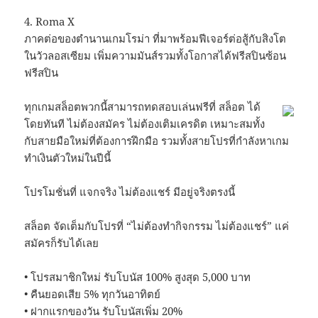
4. Roma X
ภาคต่อของตำนานเกมโรม่า ที่มาพร้อมฟีเจอร์ต่อสู้กับสิงโต
ในวัวลอสเซียม เพิ่มความมันส์รวมทั้งโอกาสได้ฟรีสปินซ้อน
ฟรีสปิน
ทุกเกมสล็อตพวกนี้สามารถทดสอบเล่นฟรีที่ สล็อต ได้
โดยทันที ไม่ต้องสมัคร ไม่ต้องเติมเครดิต เหมาะสมทั้ง
กับสายมือใหม่ที่ต้องการฝึกมือ รวมทั้งสายโปรที่กำลังหาเกม
ทำเงินตัวใหม่ในปีนี้
โปรโมชั่นที่ แจกจริง ไม่ต้องแชร์ มีอยู่จริงตรงนี้
สล็อต จัดเต็มกับโปรที่ “ไม่ต้องทำกิจกรรม ไม่ต้องแชร์” แค่
สมัครก็รับได้เลย
• โปรสมาชิกใหม่ รับโบนัส 100% สูงสุด 5,000 บาท
• คืนยอดเสีย 5% ทุกวันอาทิตย์
• ฝากแรกของวัน รับโบนัสเพิ่ม 20%