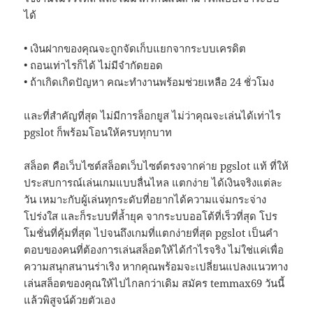
ได้
• เงินฝากของคุณจะถูกจัดเก็บแยกจากระบบเครดิต
• ถอนเท่าไรก็ได้ ไม่มีจำกัดยอด
• ถ้าเกิดเกิดปัญหา คณะทำงานพร้อมช่วยเหลือ 24 ชั่วโมง
และที่สำคัญที่สุด ไม่มีการล็อกยูส ไม่ว่าคุณจะเล่นได้เท่าไร
pgslot ก็พร้อมโอนให้ครบทุกบาท
สล็อต คือเว็บไซต์สล็อตเว็บไซต์ตรงจากค่าย pgslot แท้ ที่ให้
ประสบการณ์เล่นเกมแบบลื่นไหล แตกง่าย ได้เงินจริงแต่ละ
วัน เหมาะกับผู้เล่นทุกระดับที่อยากได้ความแจ่มกระจ่าง
โปร่งใส และก็ระบบที่ล้ำยุค จากระบบออโต้ที่เร็วที่สุด โปร
โมชั่นที่คุ้มที่สุด ไปจนถึงเกมที่แตกง่ายที่สุด pgslot เป็นคำ
ตอบของคนที่ต้องการเล่นสล็อตให้ได้กำไรจริง ไม่ใช่แค่เพื่อ
ความสนุกสนานร่าเริง หากคุณพร้อมจะเปลี่ยนแปลงแนวทาง
เล่นสล็อตของคุณให้ไปไกลกว่าเดิม สมัคร temmax69 วันนี้
แล้วพิสูจน์ด้วยตัวเอง