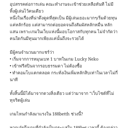
อุปสรรคต่อการเล่น คณะทำงานจะเข้าช่วยเหลือทันที ไม่มี
ทิ้งผู้เล่นไว้คนเดียว
หนึ่งในเรื่องที่น่าดึงดูดที่สุดเป็น มีผู้เล่นเยอะมากๆเริ่มด้วยทุน
แค่หลักร้อย แต่สามารถต่อยอดจนถึงสัมผัสหลักหมื่น หลัก
แสน เพราะเกมในเว็บแห่งนี้มอบโอกาสกับทุกคน ไม่จำกัดว่า
คนใดกันมีทุนมากเพียงแค่นั้นถึงจะรวยได้
มีผู้คนจำนวนมากแชร์ว่า
• เริ่มจากการหมุนเบท 1 บาทในเกม Lucky Neko
• เข้าฟรีสปินจากรอบธรรมดา ไม่ต้องซื้อ
• ทำคอมโบแตกตลอด กระทั่งเงินเพิ่มหลักสิบเท่าในเวลาไม่กี่
นาที
ทั้งสิ้นนี้มิได้มาจากดวงสิ่งเดียว แต่ว่ามาจาก “เว็บไซต์ที่ไม่
ทุจริตผู้เล่น
เกมไหนกำลังมาแรงใน 188betth ช่วงนี้?
หากเอ๋ยถึงเกมที่กำลังเป็นกระแสใน
188bet
เวลานี้ ต้องกล่าว