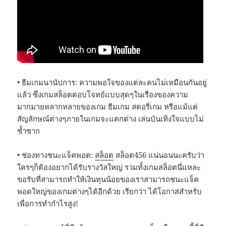
• ธีมเกมนานัปการ: ความพอใจของแต่ละคนไม่เหมือนกันอยู่
แล้ว ซึ่งเกมสล็อตตอบโจทย์แบบสุดๆในเรื่องของความ
มากมายหลากหลายของเกม ธีมเกม สตอรี่เกม หรือแม้แต่
สัญลักษณ์ต่างๆภายในเกมจะแตกต่าง เล่นบันเทิงใจแบบไม่
ซ้ำซาก
• ช่องทางชนะแจ็คพอต:
สล็อต
สล็อต456 แน่นอนนะครับว่า
ใครๆก็ต้องอยากได้รับรางวัลใหญ่ รวมทั้งเกมสล็อตนี่แหละ
ขอรับที่สามารถทำให้เงินทุนน้อยของเราสามารถชนะแจ็ค
พอตใหญ่ของเกมต่างๆได้อีกด้วย เรียกว่า ได้โอกาสสำหรับ
เพื่อการทำกำไรสูง!