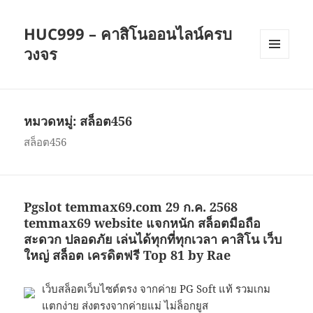
HUC999 – คาสิโนออนไลน์ครบ
วงจร
เมนู
และวิด
เจ็ต
หมวดหมู่:
สล็อต456
สล็อต456
Pgslot temmax69.com 29 ก.ค. 2568
temmax69 website แจกหนัก สล็อตมือถือ
สะดวก ปลอดภัย เล่นได้ทุกที่ทุกเวลา คาสิโน เว็บ
ใหญ่ สล็อต เครดิตฟรี Top 81 by Rae
เว็บสล็อตเว็บไซต์ตรง จากค่าย PG Soft แท้ รวมเกม
แตกง่าย ส่งตรงจากค่ายแม่ ไม่ล็อกยูส