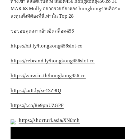
ทางเข้า สล็อตเว็บตรง สล็อต456 hongkong456.co 31
MAR 68 Molly อยากรวยต้องลอง hongkong456คิดจะ
ลงทุนทั้งทีต้องที่นี่เท่านั้น Top 28
ขอขอบคุณมากอ้างอิง
สล็อต456
https://bit.ly/hongkong456slot-co
https://rebrand.ly/hongkong456slot-co
https://wow.in.th/hongkong456-co
https://cutt.ly/xe12Z9IQ
https://t.co/Re9pnUZGPF
https://shorturl.asia/XN6mh