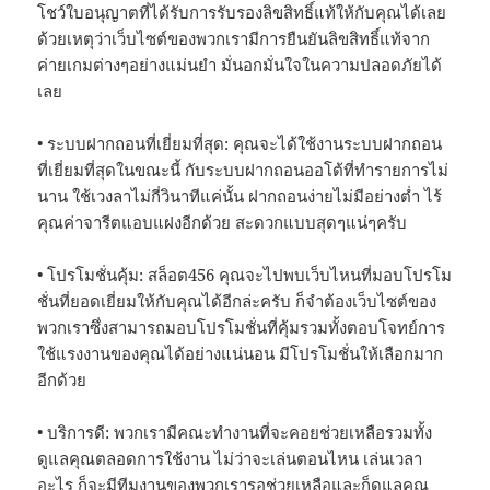
โชว์ใบอนุญาตที่ได้รับการรับรองลิขสิทธิ์แท้ให้กับคุณได้เลย
ด้วยเหตุว่าเว็บไซต์ของพวกเรามีการยืนยันลิขสิทธิ์แท้จาก
ค่ายเกมต่างๆอย่างแม่นยำ มั่นอกมั่นใจในความปลอดภัยได้
เลย
• ระบบฝากถอนที่เยี่ยมที่สุด: คุณจะได้ใช้งานระบบฝากถอน
ที่เยี่ยมที่สุดในขณะนี้ กับระบบฝากถอนออโต้ที่ทำรายการไม่
นาน ใช้เวงลาไม่กี่วินาทีแค่นั้น ฝากถอนง่ายไม่มีอย่างต่ำ ไร้
คุณค่าจารีตแอบแฝงอีกด้วย สะดวกแบบสุดๆแน่ๆครับ
• โปรโมชั่นคุ้ม: สล็อต456 คุณจะไปพบเว็บไหนที่มอบโปรโม
ชั่นที่ยอดเยี่ยมให้กับคุณได้อีกล่ะครับ ก็จำต้องเว็บไซต์ของ
พวกเราซึ่งสามารถมอบโปรโมชั่นที่คุ้มรวมทั้งตอบโจทย์การ
ใช้แรงงานของคุณได้อย่างแน่นอน มีโปรโมชั่นให้เลือกมาก
อีกด้วย
• บริการดี: พวกเรามีคณะทำงานที่จะคอยช่วยเหลือรวมทั้ง
ดูแลคุณตลอดการใช้งาน ไม่ว่าจะเล่นตอนไหน เล่นเวลา
อะไร ก็จะมีทีมงานของพวกเรารอช่วยเหลือและก็ดูแลคุณ