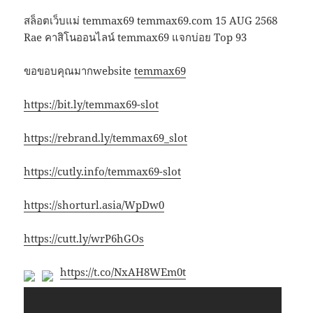
สล็อตเว็บแม่ temmax69 temmax69.com 15 AUG 2568
Rae คาสิโนออนไลน์ temmax69 แจกบ่อย Top 93
ขอขอบคุณมากwebsite
temmax69
https://bit.ly/temmax69-slot
https://rebrand.ly/temmax69_slot
https://cutly.info/temmax69-slot
https://shorturl.asia/WpDw0
https://cutt.ly/wrP6hGOs
https://t.co/NxAH8WEm0t