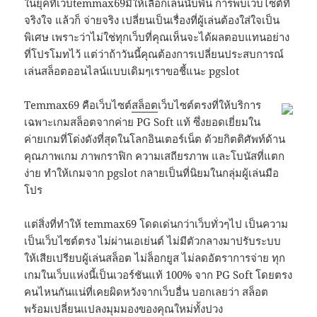
ในยุคที่เว็บtemmax69มีให้เลือกเล่นนับพัน การพบเว็บไซต์ที่
จริงใจ แล้วก็ จ่ายจริง เปลี่ยนเป็นเรื่องที่ผู้เล่นต้องใส่ใจเป็น
พิเศษ เพราะว่าไม่ใช่ทุกเว็บที่คุณเห็นจะได้ผลตอบแทนอย่าง
ที่โปรโมทไว้ แต่ว่าถ้าวันนี้คุณต้องการเปลี่ยนประสบการณ์
เล่นสล็อตออนไลน์แบบเดิมๆเราขอชี้แนะ pgslot
Temmax69 คือเว็บไซต์
สล็อต
เว็บไซต์ตรงที่ให้บริการ
เฉพาะเกมสล็อตจากค่าย PG Soft แท้ ซึ่งยอดเยี่ยมใน
ค่ายเกมที่โด่งดังที่สุดในโลกอินเตอร์เน็ต ด้วยกิตติศัพท์ด้าน
คุณภาพเกม ภาพกราฟิก ความเสถียรภาพ และโบนัสที่แตก
ง่าย ทำให้เกมจาก pgslot กลายเป็นที่นิยมในกลุ่มผู้เล่นมือ
โปร
แต่สิ่งที่ทำให้ temmax69 โดดเด่นกว่าเว็บทั่วๆไป เป็นความ
เป็นเว็บไซต์ตรง ไม่ผ่านเอเย่นต์ ไม่มีตัวกลางมาปรับระบบ
ให้เสียเปรียบผู้เล่นสล็อต ไม่ล็อกยูส ไม่ลดอัตราการจ่าย ทุก
เกมในเว็บแห่งนี้เป็นเวอร์ชันแท้ 100% จาก PG Soft โดยตรง
คนไหนกันแน่ที่เคยผิดหวังจากเว็บอื่น บอกเลยว่า สล็อต
พร้อมเปลี่ยนแปลงมุมมองของคุณใหม่ทั้งปวง