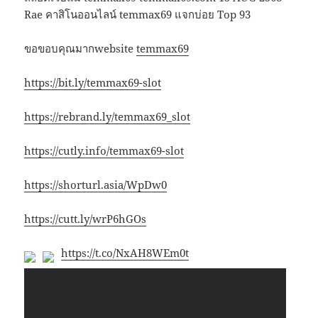
Rae คาสิโนออนไลน์ temmax69 แจกบ่อย Top 93
ขอขอบคุณมากwebsite
temmax69
https://bit.ly/temmax69-slot
https://rebrand.ly/temmax69_slot
https://cutly.info/temmax69-slot
https://shorturl.asia/WpDw0
https://cutt.ly/wrP6hGOs
https://t.co/NxAH8WEm0t