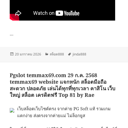
…
เขียน
หมวด
ป้าย
20 มกราคม 2026
สล็อต888
jinda888
เมื่อ
หมู่
กำกับ
Pgslot temmax69.com 29 ก.ค. 2568
temmax69 website แจกหนัก สล็อตมือถือ
สะดวก ปลอดภัย เล่นได้ทุกที่ทุกเวลา คาสิโน เว็บ
ใหญ่ สล็อต เครดิตฟรี Top 81 by Rae
เว็บสล็อตเว็บไซต์ตรง จากค่าย PG Soft แท้ รวมเกม
แตกง่าย ส่งตรงจากค่ายแม่ ไม่ล็อกยูส