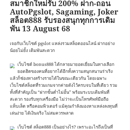
สมาชิกใหม่รับ 200% ฝาก-ถอน
AutoPgslot, Sagaming, Joker
สล็อต888 รับรองสนุกทุกการเดิม
พัน 13 August 68
เจอกับเว็บไซต์ pgslot แหล่งรวมสล็อตออนไลน์ ฝากอย่าง
น้อยไม่ยั้ง เดิมพันสะดวก
เว็บไซต์ bonus888 ได้กลายมายอดเยี่ยมในทางเลือก
ยอดฮิตของคนที่อยากได้อีกทั้งความสนุกสนานร่าเริง
แล้วก็ช่องทางสร้างรายได้ในขณะเดียวกัน โดยเฉพาะ
เว็บไซต์สล็อตที่รวมเกมจากค่ายดังไว้ครบจบในที่เดียว รวม
ทั้งที่สำคัญเป็น “ฝากขั้นต่ำไม่อั้น” พร้อมระบบเดิมพันที่
สะดวก รองรับทุกเครื่องมือ ไม่ว่าจะเป็นโทรศัพท์มือถือ
แท็บเล็ต หรือคอมพิวเตอร์ แม้คุณกำลังมองหาแหล่งลงทุนที่
เล่นง่าย ได้เงินจริง ไม่สมควรพลาด
เว็บไซต์ สล็อต888 เป็นอย่างไร? เพราะอะไรถึงเป็นที่