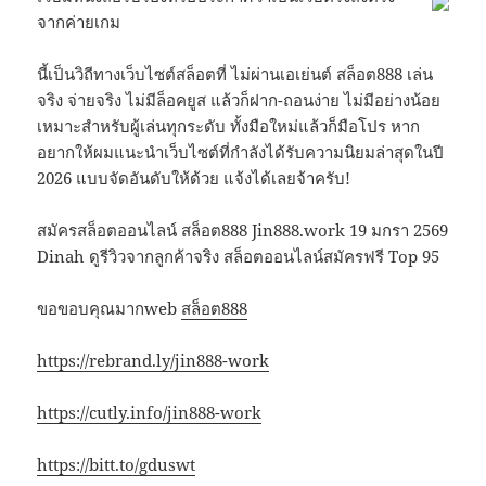
จากค่ายเกม
นี้เป็นวิถีทางเว็บไซต์สล็อตที่ ไม่ผ่านเอเย่นต์ สล็อต888 เล่น
จริง จ่ายจริง ไม่มีล็อคยูส แล้วก็ฝาก-ถอนง่าย ไม่มีอย่างน้อย
เหมาะสำหรับผู้เล่นทุกระดับ ทั้งมือใหม่แล้วก็มือโปร หาก
อยากให้ผมแนะนำเว็บไซต์ที่กำลังได้รับความนิยมล่าสุดในปี
2026 แบบจัดอันดับให้ด้วย แจ้งได้เลยจ้าครับ!
สมัครสล็อตออนไลน์ สล็อต888 Jin888.work 19 มกรา 2569
Dinah ดูรีวิวจากลูกค้าจริง สล็อตออนไลน์สมัครฟรี Top 95
ขอขอบคุณมากweb
สล็อต888
https://rebrand.ly/jin888-work
https://cutly.info/jin888-work
https://bitt.to/gduswt