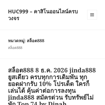
HUC999 – คาสิโนออนไลน์ครบ
วงจร
เมนู
และวิด
เจ็ต
หมวดหมู่:
สล็อต888
สล็อต888
สล็อต888 8 ธ.ค. 2026 jinda888
ยูสเดียว ครบทุกการเดิมพัน ทุก
ยอดฝากรับ 10% โปรเด็ด ใครก็
เล่นได้ คุ้นค่าต่อการลงทุน
jinda888 สมัครด่วน รับทรัพย์ไม่
พัก Top 74 by Dinah