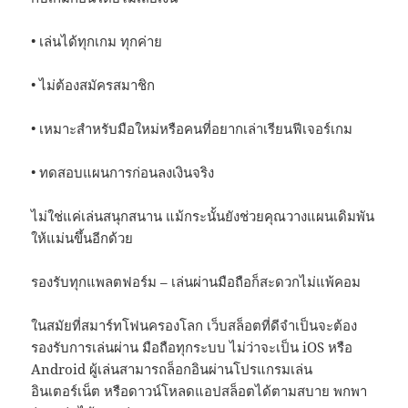
• เล่นได้ทุกเกม ทุกค่าย
• ไม่ต้องสมัครสมาชิก
• เหมาะสำหรับมือใหม่หรือคนที่อยากเล่าเรียนฟีเจอร์เกม
• ทดสอบแผนการก่อนลงเงินจริง
ไม่ใช่แค่เล่นสนุกสนาน แม้กระนั้นยังช่วยคุณวางแผนเดิมพัน
ให้แม่นขึ้นอีกด้วย
รองรับทุกแพลตฟอร์ม – เล่นผ่านมือถือก็สะดวกไม่แพ้คอม
ในสมัยที่สมาร์ทโฟนครองโลก เว็บสล็อตที่ดีจำเป็นจะต้อง
รองรับการเล่นผ่าน มือถือทุกระบบ ไม่ว่าจะเป็น iOS หรือ
Android ผู้เล่นสามารถล็อกอินผ่านโปรแกรมเล่น
อินเตอร์เน็ต หรือดาวน์โหลดแอปสล็อตได้ตามสบาย พกพา