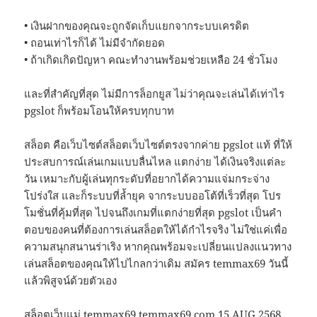
• เงินฝากของคุณจะถูกจัดเก็บแยกจากระบบเครดิต
• ถอนเท่าไรก็ได้ ไม่มีจำกัดยอด
• ถ้าเกิดเกิดปัญหา คณะทำงานพร้อมช่วยเหลือ 24 ชั่วโมง
และที่สำคัญที่สุด ไม่มีการล็อกยูส ไม่ว่าคุณจะเล่นได้เท่าไร
pgslot ก็พร้อมโอนให้ครบทุกบาท
สล็อต คือเว็บไซต์สล็อตเว็บไซต์ตรงจากค่าย pgslot แท้ ที่ให้
ประสบการณ์เล่นเกมแบบลื่นไหล แตกง่าย ได้เงินจริงแต่ละ
วัน เหมาะกับผู้เล่นทุกระดับที่อยากได้ความแจ่มกระจ่าง
โปร่งใส และก็ระบบที่ล้ำยุค จากระบบออโต้ที่เร็วที่สุด โปร
โมชั่นที่คุ้มที่สุด ไปจนถึงเกมที่แตกง่ายที่สุด pgslot เป็นคำ
ตอบของคนที่ต้องการเล่นสล็อตให้ได้กำไรจริง ไม่ใช่แค่เพื่อ
ความสนุกสนานร่าเริง หากคุณพร้อมจะเปลี่ยนแปลงแนวทาง
เล่นสล็อตของคุณให้ไปไกลกว่าเดิม สมัคร temmax69 วันนี้
แล้วพิสูจน์ด้วยตัวเอง
สล็อตเว็บแม่ temmax69 temmax69.com 15 AUG 2568