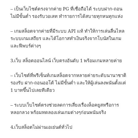
– เป็นเว็บไซต์ตรงจากค่าย PG ที่เชื่อถือได้ ระบบฝาก-ถอน
ไม่มีขั้นต่ำ รองรับวอเลท ทำรายการได้สบายทุกหนทุกแห่ง
– เกมสล็อตจากค่ายที่มีระบบ API แท้ ทำให้การเล่นลื่นไหล
ระบบเกมเสถียร และได้โอกาสทำเงินจริงจากโบนัสในเกม
และฟีพบร์ต่างๆ
3.เว็บ สล็อตออนไลน์ เว็บตรงอันดับ 1 พร้อมเกมหลายค่าย
– เว็บไซต์ที่พรีเซ็นท์เกมสล็อตจากหลายค่ายระดับนานาชาติ
รองรับ ฝาก-ถอนออโต้ ไม่มีขั้นต่ำ และให้ผู้เล่นลงพนันตั้งแต่
1 บาทขึ้นไปเลยทีเดียว
– ระบบเว็บไซต์ตรงช่วยลดการเสี่ยงเรื่องล็อคยูสหรือการ
หลอกลวง พร้อมทดลองเล่นเกมต่างๆก่อนพนันจริง
4.เว็บสล็อตไม่ผ่านเอเย่นต์ทั่วไป