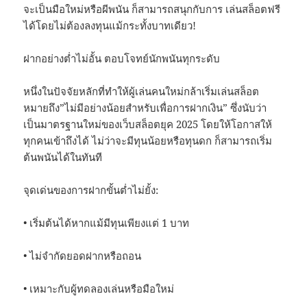
จะเป็นมือใหม่หรือผีพนัน ก็สามารถสนุกกับการ เล่นสล็อตฟรี
ได้โดยไม่ต้องลงทุนแม้กระทั้งบาทเดียว!
ฝากอย่างต่ำไม่อั้น ตอบโจทย์นักพนันทุกระดับ
หนึ่งในปัจจัยหลักที่ทำให้ผู้เล่นคนใหม่กล้าเริ่มเล่นสล็อต
หมายถึง”ไม่มีอย่างน้อยสำหรับเพื่อการฝากเงิน” ซึ่งนับว่า
เป็นมาตรฐานใหม่ของเว็บสล็อตยุค 2025 โดยให้โอกาสให้
ทุกคนเข้าถึงได้ ไม่ว่าจะมีทุนน้อยหรือทุนดก ก็สามารถเริ่ม
ต้นพนันได้ในทันที
จุดเด่นของการฝากขั้นต่ำไม่ยั้ง:
• เริ่มต้นได้หากแม้มีทุนเพียงแต่ 1 บาท
• ไม่จำกัดยอดฝากหรือถอน
• เหมาะกับผู้ทดลองเล่นหรือมือใหม่