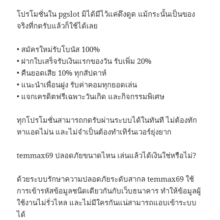
โปรโมชั่นใน pgslot มิได้มีไว้แค่ดึงดูด แม้กระนั้นเป็นของ
จริงที่กดรับแล้วก็ใช้ได้เลย
• สมัครใหม่รับโบนัส 100%
• ฝากใบเสร็จรับเงินแรกของวัน รับเพิ่ม 20%
• คืนยอดเสีย 10% ทุกสัปดาห์
• แนะนำเพื่อนฝูง รับค่าคอมทุกยอดเล่น
• แจกเครดิตฟรีเฉพาะวันเกิด และกิจกรรมพิเศษ
ทุกโปรโมชั่นสามารถกดรับผ่านระบบได้ในทันที ไม่ต้องทัก
หาแอดไม่น และไม่จำเป็นต้องทำเทิร์นเวอร์ยุ่งยาก
temmax69 ปลอดภัยขนาดไหน เล่นแล้วได้เงินใช่หรือไม่?
ด้วยระบบรักษาความปลอดภัยระดับสากล temmax69 ใช้
การเข้ารหัสข้อมูลชนิดเดียวกันกับเว็บธนาคาร ทำให้ข้อมูลผู้
ใช้งานไม่รั่วไหล และไม่มีใครกันแน่สามารถแอบเข้าระบบ
ได้