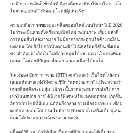
นาฬิกากว่าๆเงินก็เข้าทันที ที่ตรงนี้แหละที่ทำให้แน่ใจว่า “เว็บ
ไม่ผ่านเอเย่นต์” มันตอบโจทย์ผู้เล่นจริงๆ
ความเสถียรภาพของเกม สล็อตออนไลน์แบบใหม่ๆในปี 2026
ไม่ว่าจะเป็นค่ายดังหรือเกมเปิดใหม่ ระบบภาพ เสียง แล้วก็
การหมุนลื่นไหลมากมาย ไม่มีอาการกระตุกหรือค้างเหมือน
แต่ก่อน โดยยิ่งไปกว่านั้นตอนเข้าโบนัสหรือฟรีสปิน ซึ่งเป็น
ช่วงสำคัญ ถ้าเกิดเว็บไม่ดีอาจหลุดได้ง่าย แต่ว่าเว็บตรงที่ผม
เล่นมา ไม่เคยมีปัญหานั้นเลย เล่นต่อเนื่องได้พอใจ
ในแง่ของ อัตราการจ่าย (RTP) ผมสังเกตว่าเว็บไซต์ไม่ผ่าน
เอเย่นต์หลายแห่งให้ความรู้สึก “แตกง่ายกว่า” แม้จะทราบว่า
เกมสล็อตคือระบบสุ่ม แม้กระนั้นจากประสบการณ์จริง การ
เข้าโบนัสบ่อย การได้ฟีเจอร์พิเศษ หรือแจ็คพอตย่อย เกิดขึ้น
ถี่กว่าเว็บไซต์ที่มีเอเย่นต์คั่นกึ่งกลาง อาจเนื่องจากระบบเชื่อม
ต่อกับค่ายเกมโดยตรง ไม่มีการปรับลดอะไรเสริมเติม ผู้เล่น
ก็เลยได้ประสบการณ์ตรงจากเกมแท้
สล็อต888 แนะนำให้เลือกเว็บตรงที่มีระบบออโต้เต็มแบบ