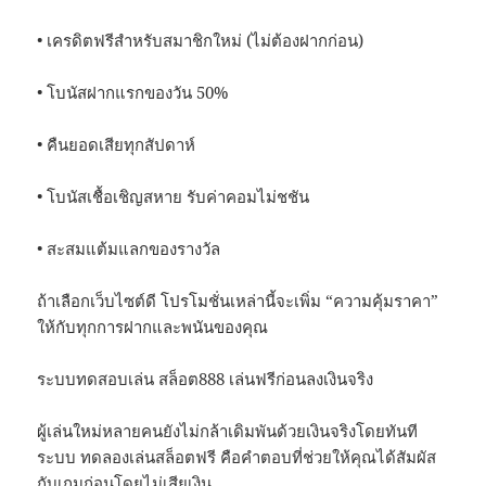
• เครดิตฟรีสำหรับสมาชิกใหม่ (ไม่ต้องฝากก่อน)
• โบนัสฝากแรกของวัน 50%
• คืนยอดเสียทุกสัปดาห์
• โบนัสเชื้อเชิญสหาย รับค่าคอมไม่ชชัน
• สะสมแต้มแลกของรางวัล
ถ้าเลือกเว็บไซต์ดี โปรโมชั่นเหล่านี้จะเพิ่ม “ความคุ้มราคา”
ให้กับทุกการฝากและพนันของคุณ
ระบบทดสอบเล่น สล็อต888 เล่นฟรีก่อนลงเงินจริง
ผู้เล่นใหม่หลายคนยังไม่กล้าเดิมพันด้วยเงินจริงโดยทันที
ระบบ ทดลองเล่นสล็อตฟรี คือคำตอบที่ช่วยให้คุณได้สัมผัส
กับเกมก่อนโดยไม่เสียเงิน