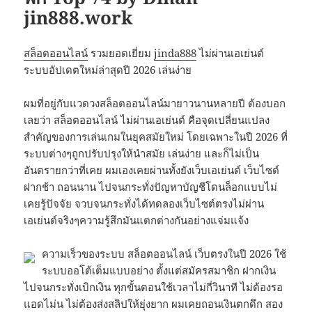
jin888.work
สล็อตออนไลน์
รวมยอดเยี่ยม
jinda888
ไม่ผ่านเอเย่นต์
ระบบอัปเดตใหม่ล่าสุดปี 2026 เล่นง่าย
ผมที่อยู่กับแวดวงสล็อตออนไลน์มายาวนานหลายปี ต้องบอก
เลยว่า สล็อตออนไลน์ ไม่ผ่านเอเย่นต์ คือจุดเปลี่ยนแปลง
สำคัญของการเล่นเกมในยุคสมัยใหม่ โดยเฉพาะในปี 2026 ที่
ระบบต่างๆถูกปรับปรุงให้นำสมัย เล่นง่าย และก็ไม่เป็น
อันตรายกว่าที่เคย ผมเองเคยผ่านทั้งยังเว็บเอเย่นต์ เว็บไซต์
ฝากช้า ถอนนาน ไปจนกระทั่งปัญหาบัญชีโดนล็อกแบบไม่
เคยรู้ปัจจัย จวบจนกระทั่งได้ทดลองเว็บไซต์ตรงไม่ผ่าน
เอเย่นต์จริงๆความรู้สึกมันแตกต่างกันอย่างแจ่มแจ้ง
ความเร็วของระบบ สล็อตออนไลน์ เว็บตรงในปี 2026 ใช้
ระบบออโต้เต็มแบบอย่าง ตั้งแต่สมัครสมาชิก ฝากเงิน
ไปจนกระทั่งเบิกเงิน ทุกขั้นตอนใช้เวลาไม่กี่วินาที ไม่ต้องรอ
แอดไม่น ไม่ต้องส่งสลิปให้ยุ่งยาก ผมเคยถอนเงินตกดึก สอง