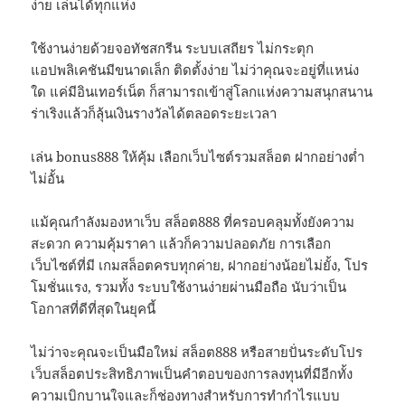
ง่าย เล่นได้ทุกแห่ง
ใช้งานง่ายด้วยจอทัชสกรีน ระบบเสถียร ไม่กระตุก
แอปพลิเคชันมีขนาดเล็ก ติดตั้งง่าย ไม่ว่าคุณจะอยู่ที่แหน่ง
ใด แค่มีอินเทอร์เน็ต ก็สามารถเข้าสู่โลกแห่งความสนุกสนาน
ร่าเริงแล้วก็ลุ้นเงินรางวัลได้ตลอดระยะเวลา
เล่น bonus888 ให้คุ้ม เลือกเว็บไซต์รวมสล็อต ฝากอย่างต่ำ
ไม่อั้น
แม้คุณกำลังมองหาเว็บ สล็อต888 ที่ครอบคลุมทั้งยังความ
สะดวก ความคุ้มราคา แล้วก็ความปลอดภัย การเลือก
เว็บไซต์ที่มี เกมสล็อตครบทุกค่าย, ฝากอย่างน้อยไม่ยั้ง, โปร
โมชั่นแรง, รวมทั้ง ระบบใช้งานง่ายผ่านมือถือ นับว่าเป็น
โอกาสที่ดีที่สุดในยุคนี้
ไม่ว่าจะคุณจะเป็นมือใหม่ สล็อต888 หรือสายปั่นระดับโปร
เว็บสล็อตประสิทธิภาพเป็นคำตอบของการลงทุนที่มีอีกทั้ง
ความเบิกบานใจและก็ช่องทางสำหรับการทำกำไรแบบ