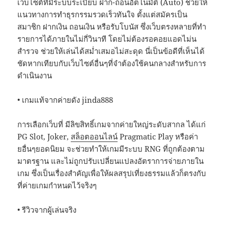
เว็บไซต์ที่มีระบบระเบียบ ฝาก-ถอนอัตโนมัติ (Auto) ช่วยให้
แนวทางการทำธุรกรรมรวดเร็วทันใจ ตั้งแต่สมัครเป็น
สมาชิก ฝากเงิน ถอนเงิน หรือรับโบนัส ซึ่งเว็บตรงหลายที่ทำ
รายการได้ภายในไม่กี่วินาที โดยไม่ต้องรอคอยแอดไม่น
สำรวจ ช่วยให้เล่นได้สม่ำเสมอไม่สะดุด นี่เป็นข้อดีที่เห็นได้
ชัดหากเทียบกับเว็บไซต์อื่นๆที่จำต้องใช้คนกลางสำหรับการ
ดำเนินงาน
• เกมแท้จากค่ายดัง jinda888
การเลือกเว็บที่ มีลิขสิทธิ์เกมจากค่ายใหญ่ระดับสากล ได้แก่
PG Slot, Joker,
สล็อตออนไลน์
Pragmatic Play หรือค่า
ยอื่นๆยอดนิยม จะช่วยทำให้เกมมีระบบ RNG ที่ถูกต้องตาม
มาตรฐาน และไม่ถูกปรับเปลี่ยนแปลงอัตราการจ่ายภายใน
เกม ซึ่งเป็นเรื่องสำคัญเพื่อให้ผลสรุปเที่ยงธรรมแล้วก็ตรงกับ
ที่ค่ายเกมกำหนดไว้จริงๆ
• รีวิวจากผู้เล่นจริง