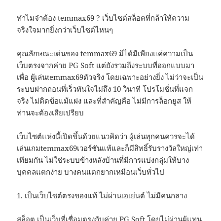
ทำไมจำต้อง temmax69 ? เว็บไซต์สล็อตที่กล้าให้ความ
จริงใจมากยิ่งกว่าเว็บไซต์ไหนๆ
คุณลักษณะเด่นของ temmax69 มิได้มีเพียงแค่ความเป็น
เว็บตรงจากค่าย PG Soft แต่ยังรวมถึงระบบที่ออกแบบมา
เพื่อ ผู้เล่นtemmax69ตัวจริง โดยเฉพาะอย่างยิ่ง ไม่ว่าจะเป็น
ระบบฝากถอนที่เร็วทันใจไม่ถึง 10 วินาที โปรโมชั่นที่แจก
จริง ไม่ติดข้อแม้แฝง และที่สำคัญคือ ไม่มีการล็อกยูส ให้
ท่านจะต้องเสียเปรียบ
เว็บไซต์แห่งนี้เปิดขึ้นด้วยแนวคิดว่า ผู้เล่นทุกคนควรจะได้
เล่นเกมtemmax69เวอร์ชันแท้และก็มีสิทธิ์รับรางวัลใหญ่เท่า
เทียมกัน ไม่ใช่ระบบข้างหลังบ้านที่มีการแบ่งกลุ่มให้บาง
บุคคลแตกง่าย บางคนแตกยากเหมือนเว็บทั่วไป
1. เป็นเว็บไซต์ตรงของแท้ ไม่ผ่านเอเย่นต์ ไม่มีคนกลาง
สล็อต เป็นเว็บที่เชื่อมตรงกับค่าย PG Soft โดยไม่ผ่านผู้แทน