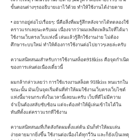
ขั้นตอนต่างๆรออธิบายเอาไว้ด้วย ทำให้ใช้งานได้ง่ายดาย
• อยากอยู่ต่อไปเรื่อยๆ: นี่คือสิ่งที่ผมรู้สึกหลังจากได้ทดลองใช้
คราวแรกเลยนะครับผม เนื่องจากว่าผมเพลิดเพลินใจที่ได้มา
ใช้งานเว็บตรงเว็บแห่งนี้ เล่นแล้วรู้สึกใช้งานง่าย ไม่ต้อง
ศึกษาระบบใหม่ ทำให้ต้องการใช้งานต่อไปยาวๆเลยล่ะครับ
ความสนิทสนมสำหรับการใช้งานสล็อต918kiss คือจุดกำเนิด
ของการเล่นต่อเนื่องเดี๋ยวนี้
ผมกล้ากล่าวเลยว่า การใช้แรงงานสล็อต 918kiss หนแรกใน
ขณะนั้น มันเป็นจุดเริ่มต้นที่ทำให้ผมใช้งานเว็บตรงเว็บไซต์
แห่งนี้มาจนกระทั่งในเวลานี้เลยนะครับ เว็บที่ดีไม่มีความ
จำเป็นต้องสลับซับซ้อน แต่จะต้องทำให้ผู้เล่นเข้าใจได้ใน
ทันทีตั้งแต่คราวแรกที่ใช้งาน
ความสนิทสนมที่เกิดสังกัดผมตั้งแต่ต้น มันก็ทำให้ผมเล่น
ง่ายดายมากยิ่งขึ้น ใช้งานต่อเนื่องได้ทุกวี่วัน และก็ยังเป็นเหตุ