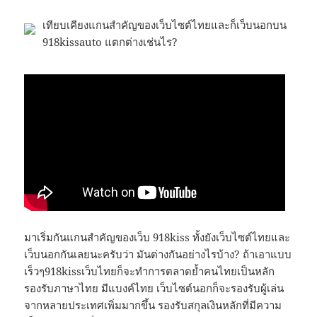
เทียบเคียงแกนสำคัญของเว็บไซต์ไทยและก็เว็บนอกบน
918kissauto แตกต่างเช่นไร?
มาเริ่มกันแกนสำคัญของเว็บ 918kiss ทั้งยังเว็บไซต์ไทยและ
เว็บนอกกันเลยนะครับว่า มันต่างกันอย่างไรบ้าง? ถ้าเอาแบบ
เร็วๆ918kissเว็บไทยก็จะทำการตลาดย้ำคนไทยเป็นหลัก
รองรับภาษาไทย มีแบงค์ไทย เว็บไซต์นอกก็จะรองรับผู้เล่น
จากหลายประเทศเพิ่มมากขึ้น รองรับสกุลเงินหลักที่มีความ