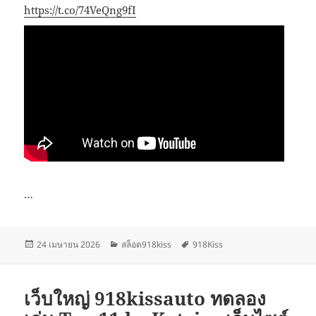
https://t.co/74VeQng9fI
…
เขียน
หมวด
ป้าย
24 เมษายน 2026
สล็อต918kiss
918Kiss
เมื่อ
หมู่
กำกับ
เว็บใหญ่ 918kissauto ทดลอง