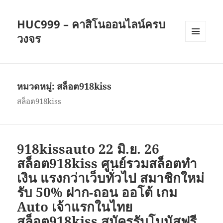
HUC999 – คาสิโนออนไลน์ครบ
วงจร
เมนู
และวิด
เจ็ต
หมวดหมู่:
สล็อต918kiss
สล็อต918kiss
918kissauto 22 มิ.ย. 26
สล็อต918kiss ศูนย์รวมสล็อตทำ
เงิน แรงกว่าเว็บทั่วไป สมาชิกใหม่
รับ 50% ฝาก-ถอน ออโต้ เกม
Auto เจ้าแรกในไทย
สล็อต918kiss สมัครรับโบนัสฟรี