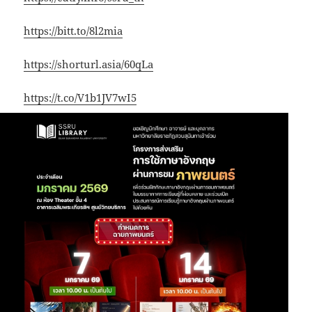
https://bitt.to/8l2mia
https://shorturl.asia/60qLa
https://t.co/V1b1JV7wI5