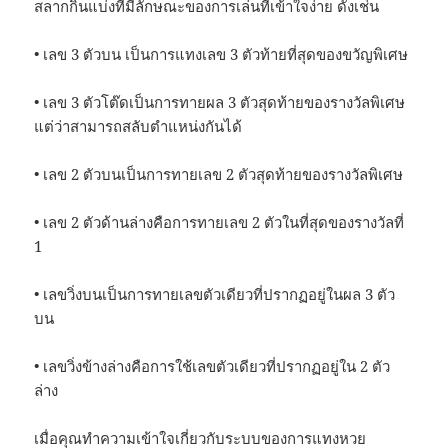
สลากกินแบ่งที่มีลักษณะของการเล่นที่เข้าใจง่าย ดังเช่น
• เลข 3 ตัวบน เป็นการแทงเลข 3 ตัวท้ายที่สุดของขวัญพิเศษ
• เลข 3 ตัวโต๊ดเป็นการทายผล 3 ตัวสุดท้ายของรางวัลพิเศษ
แต่ว่าสามารถสลับตำแหน่งกันได้
• เลข 2 ตัวบนเป็นการทายเลข 2 ตัวสุดท้ายของรางวัลพิเศษ
• เลข 2 ตัวด้านล่างคือการทายเลข 2 ตัวในที่สุดของรางวัลที่
1
• เลขวิ่งบนเป็นการทายเลขตัวเดียวที่ปรากฏอยู่ในผล 3 ตัว
บน
• เลขวิ่งข้างล่างคือการใช้เลขตัวเดียวที่ปรากฏอยู่ใน 2 ตัว
ล่าง
เมื่อคุณทำความเข้าใจเกี่ยวกับระบบของการแทงหวย