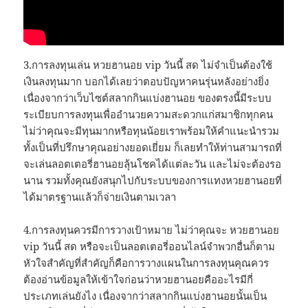
3.การลงทุนเล่น หวยฮานอย vip วันนี้ สด ไม่จำเป็นต้องใช้
เงินลงทุนมาก บอกได้เลยว่าตอบปัญหาคนรุ่นหลังอย่างยิ่ง
เนื่องจากว่าเว็บไซต์สลากกินแบ่งฮานอย ของตรงนี้มีระบบ
ระเบียบการลงทุนเพื่ออำนวยความสะดวกแก่สมาชิกทุกคน
ไม่ว่าคุณจะมีทุนมากหรือทุนน้อยเราพร้อมให้คำแนะนำรวม
ทั้งเป็นที่ปรึกษาคุณอย่างยอดเยี่ยม ก็เลยทำให้ท่านสามารถที่
จะเล่นลอตเตอรี่ฮานอยลุ้นโชคได้แต่ละวัน และไม่จะต้องรอ
นาน รวมทั้งคุณยังสนุกไปกับระบบของการแทงหวยฮานอยที่
ได้มาตรฐานแล้วก็จ่ายเงินตามเวลา
4.การลงทุนควรมีการวางเป้าหมาย ไม่ว่าคุณจะ หวยฮานอย
vip วันนี้ สด หรือจะเป็นลอตเตอรี่ออนไลน์จำพวกอื่นก็ตาม
หัวใจสำคัญที่สำคัญก็คือการวางแผนในการลงทุนคุณควร
ต้องอ่านข้อมูลให้เข้าใจก่อนว่าหวยฮานอยคืออะไรมีกี่
ประเภทเล่นยังไง เนื่องจากว่าสลากกินแบ่งฮานอยนั้นเป็น