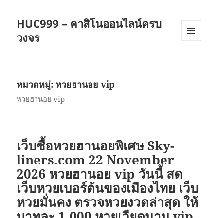
HUC999 – คาสิโนออนไลน์ครบ
วงจร
เมนู
และวิด
เจ็ต
หมวดหมู่:
หวยฮานอย vip
หวยฮานอย vip
เว็บซื้อหวยฮานอยพิเศษ Sky-
liners.com 22 November
2026 หวยฮานอย vip วันนี้ สด
เว็บหวยเบอร์ต้นของเมืองไทย เว็บ
หวยมั่นคง ตรวจหวยงวดล่าสุด ให้
บาทละ 1,000 หวยเวียดนาม vip