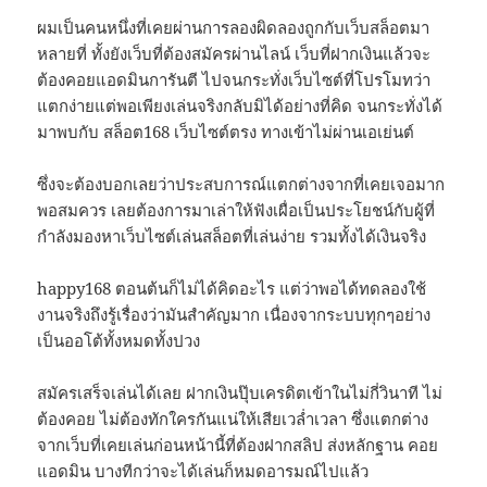
ผมเป็นคนหนึ่งที่เคยผ่านการลองผิดลองถูกกับเว็บสล็อตมา
หลายที่ ทั้งยังเว็บที่ต้องสมัครผ่านไลน์ เว็บที่ฝากเงินแล้วจะ
ต้องคอยแอดมินการันตี ไปจนกระทั่งเว็บไซต์ที่โปรโมทว่า
แตกง่ายแต่พอเพียงเล่นจริงกลับมิได้อย่างที่คิด จนกระทั่งได้
มาพบกับ สล็อต168 เว็บไซต์ตรง ทางเข้าไม่ผ่านเอเย่นต์
ซึ่งจะต้องบอกเลยว่าประสบการณ์แตกต่างจากที่เคยเจอมาก
พอสมควร เลยต้องการมาเล่าให้ฟังเผื่อเป็นประโยชน์กับผู้ที่
กำลังมองหาเว็บไซต์เล่นสล็อตที่เล่นง่าย รวมทั้งได้เงินจริง
happy168 ตอนต้นก็ไม่ได้คิดอะไร แต่ว่าพอได้ทดลองใช้
งานจริงถึงรู้เรื่องว่ามันสำคัญมาก เนื่องจากระบบทุกๆอย่าง
เป็นออโต้ทั้งหมดทั้งปวง
สมัครเสร็จเล่นได้เลย ฝากเงินปุ๊บเครดิตเข้าในไม่กี่วินาที ไม่
ต้องคอย ไม่ต้องทักใครกันแน่ให้เสียเวล่ำเวลา ซึ่งแตกต่าง
จากเว็บที่เคยเล่นก่อนหน้านี้ที่ต้องฝากสลิป ส่งหลักฐาน คอย
แอดมิน บางทีกว่าจะได้เล่นก็หมดอารมณ์ไปแล้ว