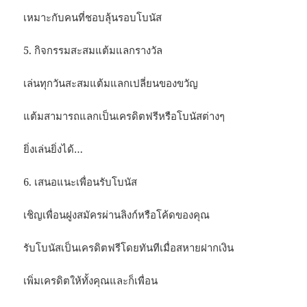
เหมาะกับคนที่ชอบลุ้นรอบโบนัส
5. กิจกรรมสะสมแต้มแลกรางวัล
เล่นทุกวันสะสมแต้มแลกเปลี่ยนของขวัญ
แต้มสามารถแลกเป็นเครดิตฟรีหรือโบนัสต่างๆ
ยิ่งเล่นยิ่งได้…
6. เสนอแนะเพื่อนรับโบนัส
เชิญเพื่อนฝูงสมัครผ่านลิงก์หรือโค้ดของคุณ
รับโบนัสเป็นเครดิตฟรีโดยทันทีเมื่อสหายฝากเงิน
เพิ่มเครดิตให้ทั้งคุณและก็เพื่อน