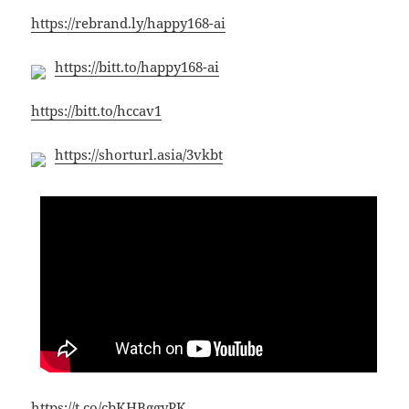
https://rebrand.ly/happy168-ai
https://bitt.to/happy168-ai
https://bitt.to/hccav1
https://shorturl.asia/3vkbt
https://t.co/cbKHBggyPK