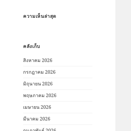
ความเห็นล่าสุด
คลังเก็บ
สิงหาคม 2026
กรกฎาคม 2026
มิถุนายน 2026
พฤษภาคม 2026
เมษายน 2026
มีนาคม 2026
กุมภาพันธ์ 2026