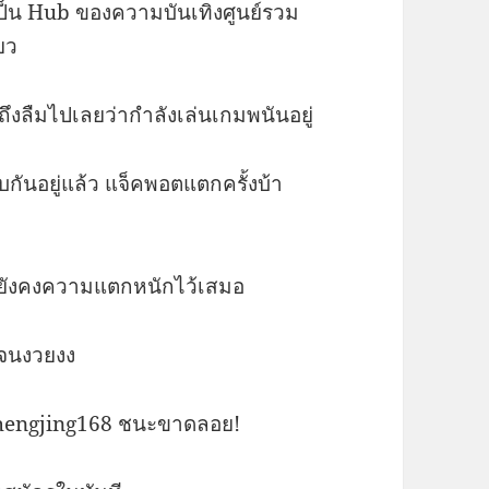
่าเป็น Hub ของความบันเทิงศูนย์รวม
ยว
ถึงลืมไปเลยว่ากำลังเล่นเกมพนันอยู่
บกันอยู่แล้ว แจ็คพอตแตกครั้งบ้า
ยังคงความแตกหนักไว้เสมอ
้งจนงวยงง
ที่ hengjing168 ชนะขาดลอย!