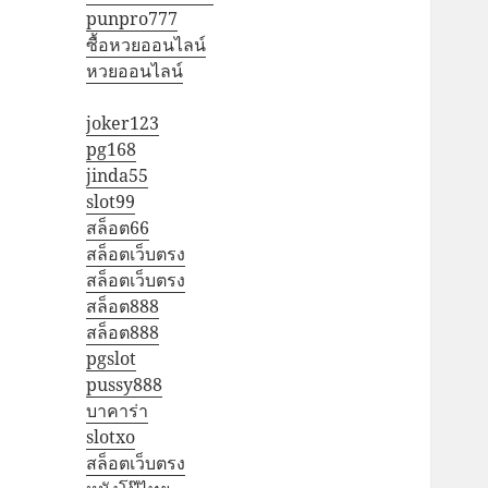
punpro777
ซื้อหวยออนไลน์
หวยออนไลน์
joker123
pg168
jinda55
slot99
สล็อต66
สล็อตเว็บตรง
สล็อตเว็บตรง
สล็อต888
สล็อต888
pgslot
pussy888
บาคาร่า
slotxo
สล็อตเว็บตรง