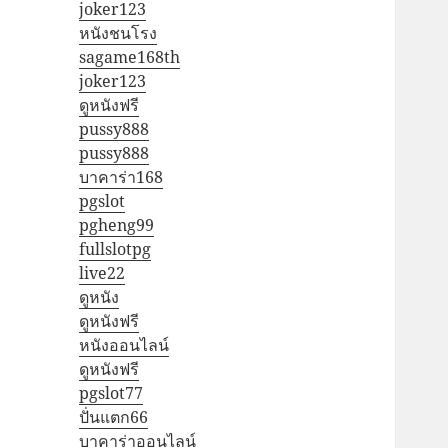
joker123
หนังชนโรง
sagame168th
joker123
ดูหนังฟรี
pussy888
pussy888
บาคาร่า168
pgslot
pgheng99
fullslotpg
live22
ดูหนัง
ดูหนังฟรี
หนังออนไลน์
ดูหนังฟรี
pgslot77
ปั่นแตก66
บาคาร่าออนไลน์