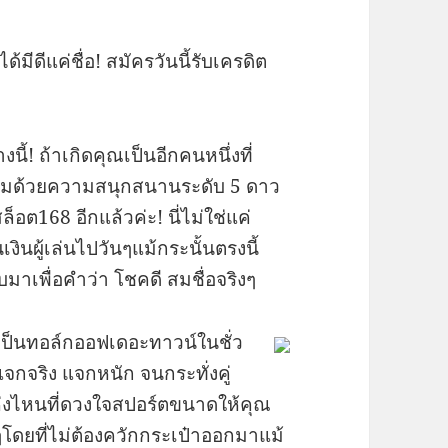
มีดีแค่ชื่อ! สมัครวันนี้รับเครดิต
นี้! ถ้าเกิดคุณเป็นอีกคนหนึ่งที่
พร้อมด้วยความสนุกสนานระดับ 5 ดาว
็อต168 อีกแล้วค่ะ! นี่ไม่ใช่แค่
งินผู้เล่นไปวันๆแม้กระนั้นตรงนี้
มาเพื่อคำว่า โชคดี สมชื่อจริงๆ
นเป็นทอล์กออฟเดอะทาวน์ในชั่ว
แจกจริง แจกหนัก จนกระทั่งคู่
่แห่งไหนที่ดวงใจสปอร์ตขนาดให้คุณ
โดยที่ไม่ต้องควักกระเป๋าออกมาแม้