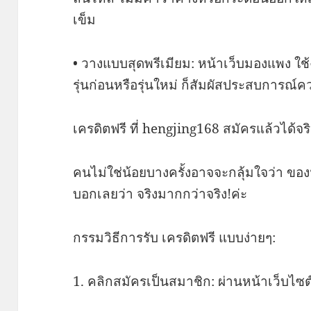
เข็ม
• วางแบบสุดพรีเมียม: หน้าเว็บมองแพง ใช
รุ่นก่อนหรือรุ่นใหม่ ก็สัมผัสประสบการณ์
เครดิตฟรี ที่ hengjing168 สมัครแล้วได้จร
คนไม่ใช่น้อยบางครั้งอาจจะกลุ้มใจว่า ขอ
บอกเลยว่า จริงมากกว่าจริง!ค่ะ
กรรมวิธีการรับ เครดิตฟรี แบบง่ายๆ:
1. คลิกสมัครเป็นสมาชิก: ผ่านหน้าเว็บไซ