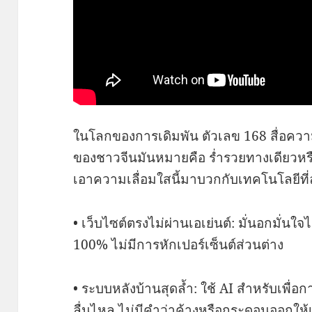
ในโลกของการเดิมพัน ตัวเลข 168 สื่อคว
ของชาวจีนมันหมายคือ ร่ำรวยทางเดียวหรื
เอาความเลื่อมใสนี้มาบวกกับเทคโนโลยีที่ล้
• เว็บไซต์ตรงไม่ผ่านเอเย่นต์: มั่นอกมั่นใ
100% ไม่มีการหักเปอร์เซ็นต์ส่วนต่าง
• ระบบหลังบ้านสุดล้ำ: ใช้ AI สำหรับเพื
ลื่นไหล ไม่มีคำว่าค้างหรือกระดอนออกให้