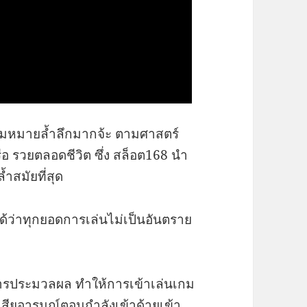
ามหมายล้ำลึกมากจ้ะ ตามศาสตร์
อ รวยตลอดชีวิต ซึ่ง สล็อต168 นำ
ำสมัยที่สุด
จได้ว่าทุกยอดการเล่นไม่เป็นอันตราย
่อการประมวลผล ทำให้การเข้าเล่นเกม
เสียอารมณ์ตอนกำลังเข้าด้ายเข้า