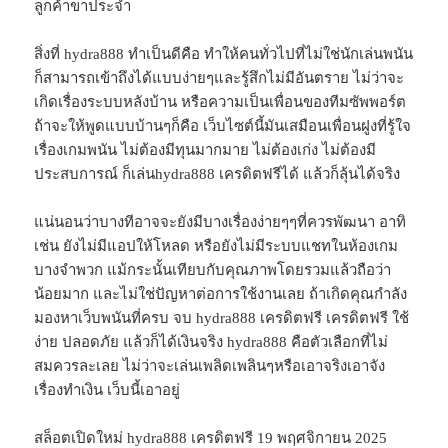
ลูกค้าขาประจำ
สิ่งที่ hydra888 ทำเป็นดีคือ ทำให้คนทั่วไปที่ไม่ใช่นักเล่นพนัน
ก็สามารถเข้าถึงได้แบบง่ายๆและรู้สึกไม่มีอันตราย ไม่ว่าจะ
เกิดเรื่องระบบหลังบ้าน หรือความเป็นเพื่อนของทีมซัพพอร์ต
ถ้าจะให้พูดแบบบ้านๆก็คือ เว็บไซต์นี้มันเสมือนเพื่อนฝูงที่รู้ใจ
เรื่องเกมพนัน ไม่ต้องมีทุนมากมาย ไม่ต้องเก่ง ไม่ต้องมี
ประสบการณ์ ก็เล่นhydra888 เครดิตฟรีได้ แล้วก็ลุ้นได้จริง
แน่นอนว่าบางทีอาจจะยังมีบางเรื่องง่ายๆๆที่ควรพัฒนา อาทิ
เช่น ยังไม่มีแอปให้โหลด หรือยังไม่มีระบบแชทในห้องเกม
บางจำพวก แม้กระนั้นเทียบกับคุณภาพโดยรวมแล้วถือว่า
น้อยมาก และไม่ใช่ปัญหาต่อการใช้งานเลย ถ้าเกิดคุณกำลัง
มองหาเว็บพนันที่ครบ จบ hydra888 เครดิตฟรี เครดิตฟรี ใช้
ง่าย ปลอดภัย แล้วก็ได้เงินจริง hydra888 คือตัวเลือกที่ไม่
สมควรละเลย ไม่ว่าจะเล่นเพลิดเพลินๆหรือเอาจริงเอาจัง
เรื่องทำเงิน เว็บนี้เอาอยู่
สล็อตเปิดใหม่ hydra888 เครดิตฟรี 19 พฤศจิกายน 2025