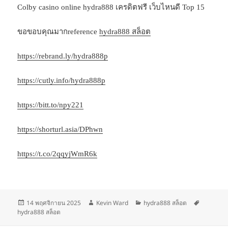
Colby casino online hydra888 เครดิตฟรี เว็บไหนดี Top 15
ขอขอบคุณมากreference
hydra888 สล็อต
https://rebrand.ly/hydra888p
https://cutly.info/hydra888p
https://bitt.to/npy221
https://shorturl.asia/DPhwn
https://t.co/2qqyjWmR6k
เขียน
ผู้
หมวด
ป้าย
14 พฤศจิกายน 2025
Kevin Ward
hydra888 สล็อต
เมื่อ
เขียน
หมู่
กำกับ
hydra888 สล็อต