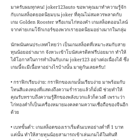
มาครับผมทุกคน! joker123auto ขอพาคุณมาทำความรู้จัก
กับเกมสล็อตยอดนิยมบน joker ที่คุณไม่สมควรพลาดกับ
เกม Golden Rooster หรือเกมไก่ทองคำ เกมสล็อตออนไลน์
จากค่ายเกมโจ๊กเกอร์ของพวกเรายอดนิยมอย่างมากในกลุ่ม
นักพนันคนประเทศไทยว่า เป็นเกมสล็อตที่เหมาะสมกับสาย
ทุนน้อยอย่างมาก จังหวะเข้าโบนัสเครดิตฟรีบ่อยมาก ทำให้
ได้โอกาสในการทำเงินกับเกม joker123 อย่างต่อเนื่องได้ ซึ่ง
เกมนี้จะมีเนื้อหาอย่างไรบ้างนั้น มาดูกันเลยครับ!
• กราฟิกเรียบง่าย: กราฟิกของเกมนั้นเรียบง่าย มาพร้อมกับ
โทนสีแดงทองที่แสดงถึงความร่ำรวยแล้วก็มั่งมี ช่วยทำให้
คุณรับทราบถึงความรู้สึกของพลังบวกแล้วก็ดวงดี เพราะว่า
ไก่ทองคำก็เป็นเครื่องหมายมงคลตามความเชื่อถือของจีนอีก
ด้วย
• เบทขั้นต่ำ: เกมสล็อตของเราเริ่มต้นเบทอย่างต่ำที่ 1 บาท
แค่นั้น ทำให้สายทุนน้อยสามารถเข้าเล่นเกมได้ในทันที