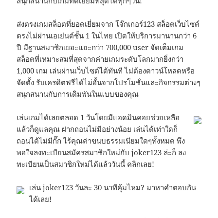
สนุกสนานกับเกมที่ดีเยี่ยมที่สุดได้ทุกๆวัน!
ส่งตรงเกมสล็อตที่ยอดเยี่ยมจาก โจ๊กเกอร์123 สล็อตเว็บไซต์
ตรงไม่ผ่านเอเย่นต์ชั้น 1 ในไทย เปิดให้บริการมานานกว่า 6
ปี มีฐานสมาชิกเยอะแยะกว่า 700,000 user จัดเต็มเกม
สล็อตที่เหมาะสมที่สุดจากค่ายเกมระดับโลกมากยิ่งกว่า
1,000 เกม เล่นผ่านเว็บไซต์ได้ทันที ไม่ต้องดาวน์โหลดหรือ
จัดตั้ง รับเครดิตฟรีได้ไม่อั้นจากโปรโมชั่นและกิจกรรมต่างๆ
สนุกสนานกับการเดิมพันในแบบของคุณ
เล่นเกมได้เลยตลอด 1 วันโดยมีแอดมินคอยช่วยเหลือ
แล้วก็ดูแลคุณ ฝากถอนไม่มีอย่างน้อย เล่นได้เท่าใดก็
ถอนได้ไม่มีกั๊ก ไร้คุณค่าขนบธรรมเนียมใดๆทั้งหมด พึง
พอใจลงทะเบียนสมัครสมาชิกใหม่กับ joker123 ล่ะก็ ลง
ทะเบียนเป็นสมาชิกใหม่ได้แล้ววันนี้ คลิกเลย!
เล่น joker123 วันละ 30 นาทีคุ้มไหม? มาหาคำตอบกัน
ได้เลย!