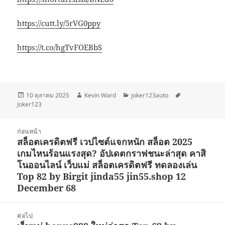
https://cutt.ly/5rVG0ppy
https://t.co/hgTvFOEBbS
เขียน
ผู้
หมวด
ป้าย
10 ตุลาคม 2025
Kevin Ward
joker123auto
เมื่อ
เขียน
หมู่
กำกับ
Joker123
แนะแนว
ก่อนหน้า
เรื่อง
สล็อตเครดิตฟรี เวปไซต์แจกหนัก สล็อต 2025
เรื่อง
เกมไหนร้อนแรงสุด? อัปเดตกราฟชนะล่าสุด คาสิ
ก่อน
โนออนไลน์ เว็บแม่ สล็อตเครดิตฟรี ทดลองเล่น
หน้า:
Top 82 by Birgit jinda55 jin55.shop 12
December 68
ต่อไป