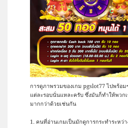
การดูภาพรวมของเกม pgslot77 ไปพร้อมๆก
แต่ละรอบนั่นแหละครับ ซึ่งมันก็ทำให้พวกเ
มากกว่าด้วยเช่นกัน
1. คนที่อ่านเกมเป็นมักดูการกระทำระหว่