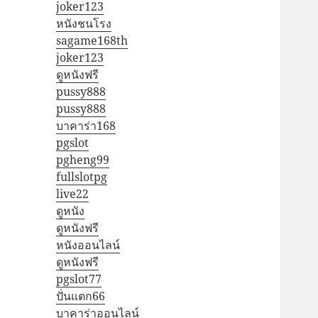
joker123
หนังชนโรง
sagame168th
joker123
ดูหนังฟรี
pussy888
pussy888
บาคาร่า168
pgslot
pgheng99
fullslotpg
live22
ดูหนัง
ดูหนังฟรี
หนังออนไลน์
ดูหนังฟรี
pgslot77
ปั่นแตก66
บาคาร่าออนไลน์