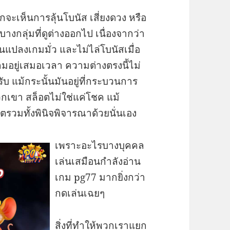
จะเห็นการลุ้นโบนัส เสี่ยงดวง หรือ
างกลุ่มที่ดูต่างออกไป เนื่องจากว่า
นแปลงเกมมั่ว และไม่ไล่โบนัสเมื่อ
กมอยู่เสมอเวลา ความต่างตรงนี้ไม่
รับ แม้กระนั้นมันอยู่ที่กระบวนการ
เขา สล็อตไม่ใช่แค่โชค แม้
กตรวมทั้งพินิจพิจารณาด้วยนั่นเอง
เพราะอะไรบางบุคคล
เล่นเสมือนกำลังอ่าน
เกม pg77 มากยิ่งกว่า
กดเล่นเฉยๆ
สิ่งที่ทำให้พวกเราแยก