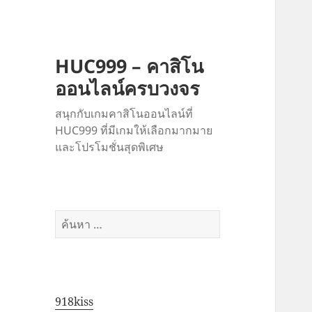
HUC999 – คาสิโน
ออนไลน์ครบวงจร
สนุกกับเกมคาสิโนออนไลน์ที่
HUC999 ที่มีเกมให้เลือกมากมาย
และโปรโมชั่นสุดพิเศษ
ค้นหา
สำหรับ:
918kiss