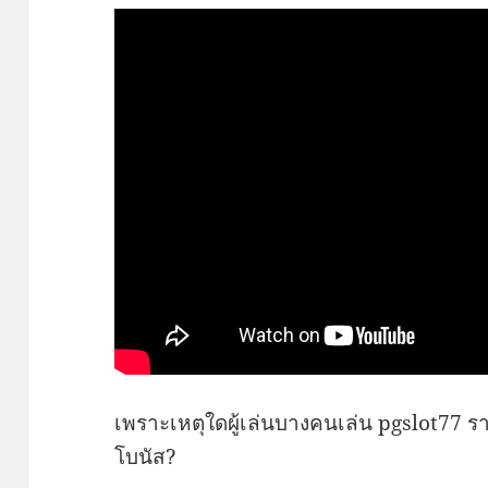
เพราะเหตุใดผู้เล่นบางคนเล่น pgslot77 ร
โบนัส?