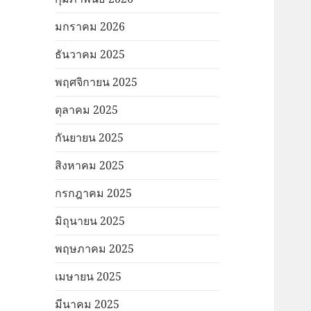
มกราคม 2026
ธันวาคม 2025
พฤศจิกายน 2025
ตุลาคม 2025
กันยายน 2025
สิงหาคม 2025
กรกฎาคม 2025
มิถุนายน 2025
พฤษภาคม 2025
เมษายน 2025
มีนาคม 2025