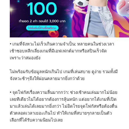
• เกมที่จังหวะไม่เร็วเกินความจำเป็น: หลายคนในช่วงเวลา
เช้าชอบหลีกเลี่ยงเกมที่มีเอฟเฟกต์มากหรือสปินเร็วจัด
เพราะว่าสมองยัง
ไม่พร้อมรับข้อมูลหนักเกินไป เกมที่เล่นสบาย ดูง่าย รวมทั้งมี
จังหวะช้าๆจึงให้ผ่อนคลายมากยิ่งกว่าด้วย
• จุดโฟกัสเรื่องความลื่นมากกว่า: ช่วงเช้าคนเล่นมากไม่น้อย
เลยทีเดียวไม่ได้อยากต้องการลุ้นหนัก แต่อยากได้เกมที่เปิด
มาแล้วเล่นได้เลยมากยิ่งกว่า ไม่อิดโรยจุดโฟกัสหรือต้องตื่น
ตัวตลอดเวลาเยอะเกินไป ทำให้เกมที่สบายๆกลายเป็นตัว
เลือกที่ได้รับความนิยมไปเลย