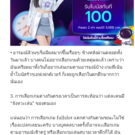
• อารมณ์ล้วนๆเริ่มมีผลมากขึ้นเรื่อยๆ: ข้างหลังผ่านตลอดทั้ง
วันมาแล้ว บางคนไม่อยากเลือกเกมด้วยเหตุผลแล้ว เพราะว่า
มันเครียดมาทั้งวันก็อยากเล่นเกมตามอารมณ์บ้าง เกมที่เน้น
ย้ำโบนัสรัวๆเอฟเฟกต์เวอร์ ก็เลยถูกเลือกในตกดึกมากกว่า
นั่นเอง
3. การเลือกเกมต่างกันตรงเวลาเป็นการสะท้อนว่า แต่ละคนมี
“จังหวะเล่น” ของตนเอง
แน่นอนว่า การเลือกเกม fullslot แตกต่างกันตามขณะไม่ใช่
เรื่องแปลกเลยนะครับ บางบุคคลบางครั้งก็อาจจะเลือกเกม
ตามอารมณ์เช้าตรู่ หรือเลือกเกมเล่นสบายเวลาดึกก็ได้ มัน