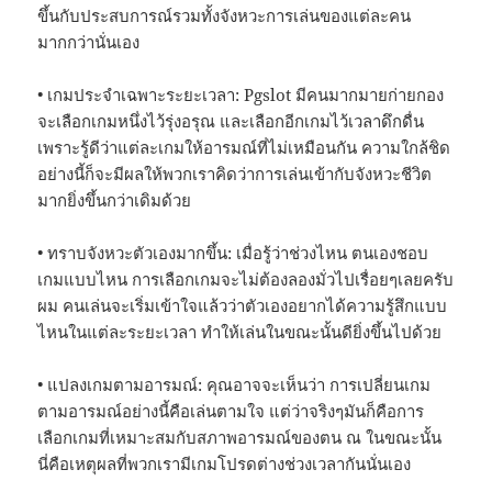
ขึ้นกับประสบการณ์รวมทั้งจังหวะการเล่นของแต่ละคน
มากกว่านั่นเอง
• เกมประจำเฉพาะระยะเวลา: Pgslot มีคนมากมายก่ายกอง
จะเลือกเกมหนึ่งไว้รุ่งอรุณ และเลือกอีกเกมไว้เวลาดึกดื่น
เพราะรู้ดีว่าแต่ละเกมให้อารมณ์ที่ไม่เหมือนกัน ความใกล้ชิด
อย่างนี้ก็จะมีผลให้พวกเราคิดว่าการเล่นเข้ากับจังหวะชีวิต
มากยิ่งขึ้นกว่าเดิมด้วย
• ทราบจังหวะตัวเองมากขึ้น: เมื่อรู้ว่าช่วงไหน ตนเองชอบ
เกมแบบไหน การเลือกเกมจะไม่ต้องลองมั่วไปเรื่อยๆเลยครับ
ผม คนเล่นจะเริ่มเข้าใจแล้วว่าตัวเองอยากได้ความรู้สึกแบบ
ไหนในแต่ละระยะเวลา ทำให้เล่นในขณะนั้นดียิ่งขึ้นไปด้วย
• แปลงเกมตามอารมณ์: คุณอาจจะเห็นว่า การเปลี่ยนเกม
ตามอารมณ์อย่างนี้คือเล่นตามใจ แต่ว่าจริงๆมันก็คือการ
เลือกเกมที่เหมาะสมกับสภาพอารมณ์ของตน ณ ในขณะนั้น
นี่คือเหตุผลที่พวกเรามีเกมโปรดต่างช่วงเวลากันนั่นเอง