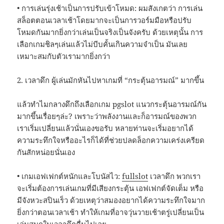
• การเล่นรุ่งเช้าเป็นการปรับเข้าโหมด: ผมสังเกตว่า การเล่น
สล็อตตอนเวลาเช้าโดยมากจะเป็นการวอร์มมือหรือปรับ
โหมดกันมากยิ่งกว่าเล่นเป็นจริงเป็นจังครับ ด้วยเหตุนั้น การ
เลือกเกมชิลๆเล่นแล้วไม่บีบคั้นเกินความจำเป็น มันเลย
เหมาะสมกับตัวเรามากยิ่งกว่า
2. เวลาดึก ผู้เล่นมักหันไปหาเกมที่ “กระตุ้นอารมณ์” มากขึ้น
แล้วทำไมกลางดึกถึงเลือกเกม pgslot แนวกระตุ้นอารมณ์กัน
มากขึ้นเรื่อยๆล่ะ? เพราะว่าพลังงานและก็อารมณ์ของพวก
เราเริ่มเปลี่ยนแล้วนั่นเองขอรับ หลายท่านจะเริ่มอยากได้
ความระทึกใจหรืออะไรก็ได้ที่ช่วยปลดล็อกความเคร่งเครียด
กันสักหน่อยนั่นเอง
• เกมเอฟเฟกต์หนักและโบนัสไว:
fullslot
เวลาดึก พวกเรา
จะเริ่มต้องการเล่นเกมที่มีเสียงกระตุ้น เอฟเฟกต์จัดเต็ม หรือ
มีจังหวะสปินเร็ว ด้วยเหตุว่าสมองอยากได้ความระทึกใจมาก
ยิ่งกว่าตอนเวลาเช้า ทำให้เกมที่อาจวุ่นวายเช้าตรู่เปลี่ยนเป็น